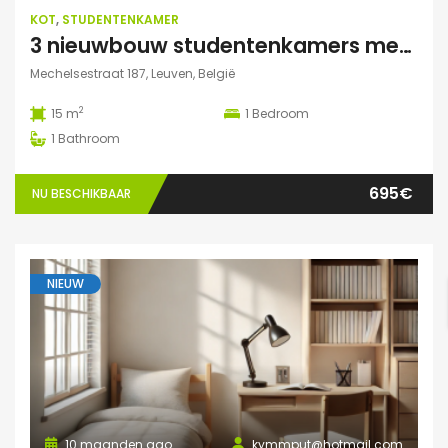
KOT
,
STUDENTENKAMER
3 nieuwbouw studentenkamers met eigen sanitair
Mechelsestraat 187, Leuven, België
2
15 m
1
Bedroom
1
Bathroom
695€
NU BESCHIKBAAR
NIEUW
10 maanden ago
kymmput@hotmail.com