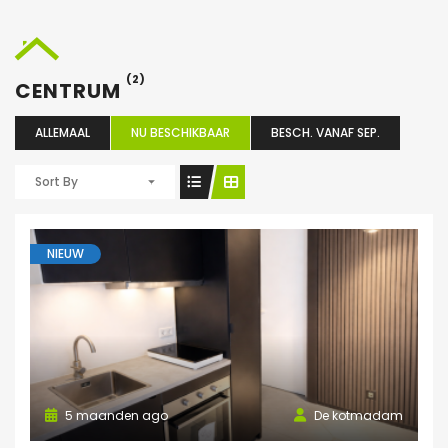
(2)
CENTRUM
ALLEMAAL
NU BESCHIKBAAR
BESCH. VANAF SEP.
Sort By
NIEUW
5 maanden ago
De kotmadam