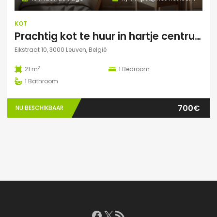
KOT
Prachtig kot te huur in hartje centrum Leuven
Eikstraat 10, 3000 Leuven, België
2
21 m
1
Bedroom
1
Bathroom
700€
NU BESCHIKBAAR
Facebook
X
RSS feed