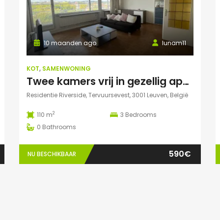
10 maanden ago
lunam11
KOT
,
SAMENWONING
Twee kamers vrij in gezellig appartement in Leuven :)
Residentie Riverside, Tervuursevest, 3001 Leuven, België
2
110 m
3
Bedrooms
0
Bathrooms
590€
NU BESCHIKBAAR