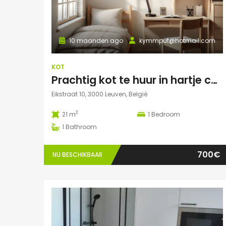
10 maanden ago
kymmput@hotmail.com
KOT
Prachtig kot te huur in hartje centrum Leuven
Eikstraat 10, 3000 Leuven, België
2
21 m
1
Bedroom
1
Bathroom
700€
NU BESCHIKBAAR