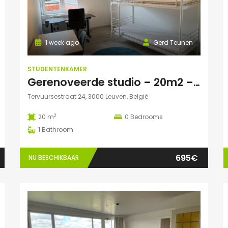
1 week ago
Gerd Teunen
STUDENTENKAMER
Gerenoveerde studio – 20m2 – vlakbij campus Gasthuisberg
Tervuursestraat 24, 3000 Leuven, België
2
20 m
0
Bedrooms
1
Bathroom
695€
NU BESCHIKBAAR