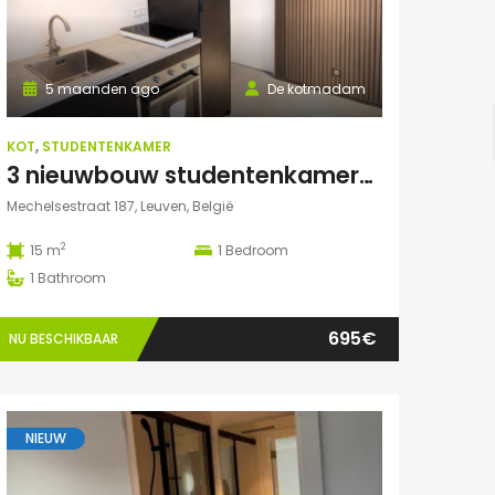
5 maanden ago
De kotmadam
KOT
,
STUDENTENKAMER
3 nieuwbouw studentenkamers met eigen sanitair
Mechelsestraat 187, Leuven, België
2
15 m
1
Bedroom
1
Bathroom
695€
NU BESCHIKBAAR
NIEUW