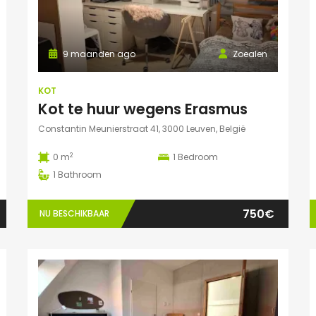
9 maanden ago
Zoealen
KOT
Kot te huur wegens Erasmus
Constantin Meunierstraat 41, 3000 Leuven, België
2
0 m
1
Bedroom
1
Bathroom
750€
NU BESCHIKBAAR