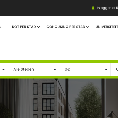
Inloggen of R
N
KOT PER STAD
COHOUSING PER STAD
UNIVERSITEI