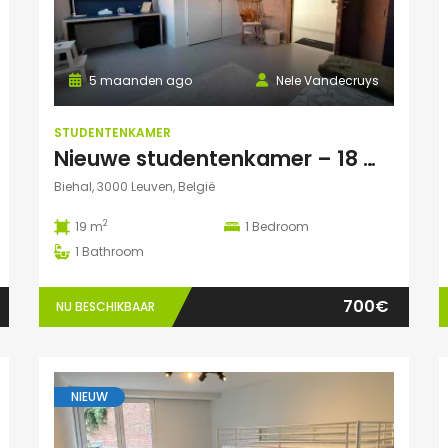
5 maanden ago
Nele Vandecruys
STUDENTENKAMER
Nieuwe studentenkamer – 18 m² met privé autoparking – op 5 min fietsafstand van Campus Gasthuisberg
Biehal, 3000 Leuven, België
2
19 m
1
Bedroom
1
Bathroom
700€
NU BESCHIKBAAR
NIEUW