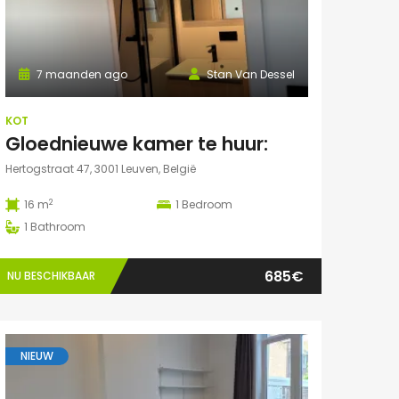
7 maanden ago
Stan Van Dessel
KOT
Gloednieuwe kamer te huur:
Hertogstraat 47, 3001 Leuven, België
2
16 m
1
Bedroom
1
Bathroom
685€
NU BESCHIKBAAR
NIEUW