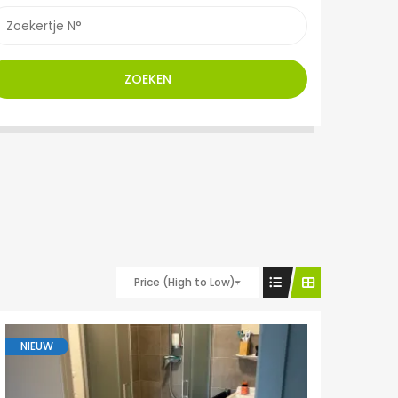
ZOEKEN
Price (High to Low)
NIEUW