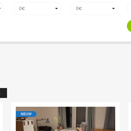
.
NIEUW