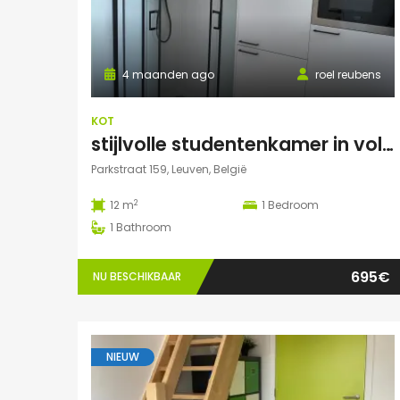
4 maanden ago
roel reubens
KOT
stijlvolle studentenkamer in volledig gerenoveerd studentenhuis
Parkstraat 159, Leuven, België
2
12 m
1
Bedroom
1
Bathroom
695€
NU BESCHIKBAAR
NIEUW