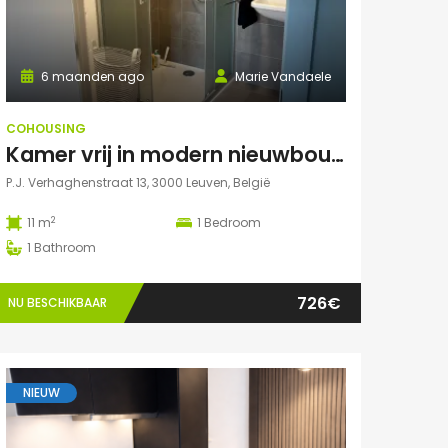
6 maanden ago
Marie Vandaele
COHOUSING
Kamer vrij in modern nieuwbouwappartement Leuven
P.J. Verhaghenstraat 13, 3000 Leuven, België
2
11 m
1
Bedroom
1
Bathroom
726€
NU BESCHIKBAAR
NIEUW