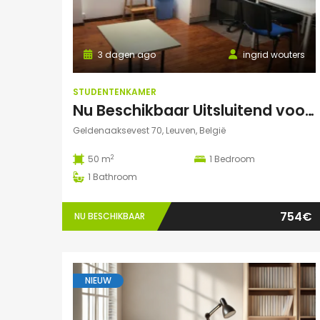
3 dagen ago
ingrid wouters
STUDENTENKAMER
Nu Beschikbaar Uitsluitend voor Augustus 2026 in Leuven Studio
Geldenaaksevest 70, Leuven, België
2
50 m
1
Bedroom
1
Bathroom
754€
NU BESCHIKBAAR
NIEUW