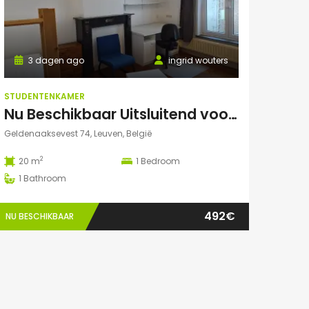
3 dagen ago
ingrid wouters
STUDENTENKAMER
Nu Beschikbaar Uitsluitend voor Augustus 2026 in Leuven
Geldenaaksevest 74, Leuven, België
2
20 m
1
Bedroom
1
Bathroom
492€
NU BESCHIKBAAR