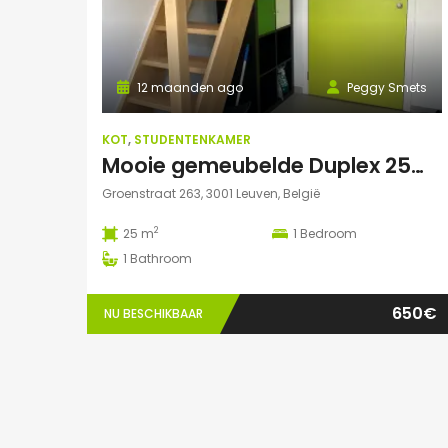
12 maanden ago
Peggy Smets
KOT
,
STUDENTENKAMER
Mooie gemeubelde Duplex 25m² in residentie met tuin
Groenstraat 263, 3001 Leuven, België
2
25 m
1
Bedroom
1
Bathroom
650€
NU BESCHIKBAAR