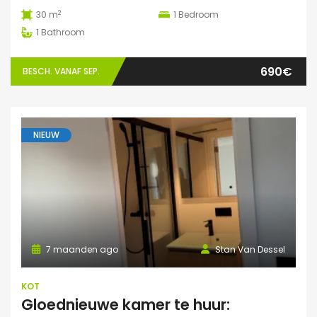
2
30 m
1
Bedroom
1
Bathroom
690€
BESCH. VANAF SEP.
NIEUW
7 maanden ago
Stan Van Dessel
KOT
Gloednieuwe kamer te huur: