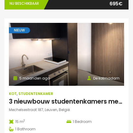
695€
NU BESCHIKBAAR
NIEUW
5 maanden ago
De kotmadam
KOT
,
STUDENTENKAMER
3 nieuwbouw studentenkamers met eigen sanitair
Mechelsestraat 187, Leuven, België
2
15 m
1
Bedroom
1
Bathroom