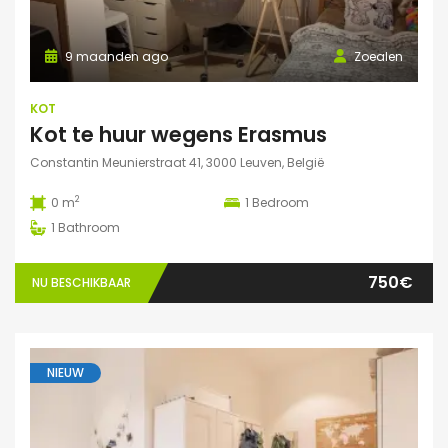
9 maanden ago
Zoealen
KOT
Kot te huur wegens Erasmus
Constantin Meunierstraat 41, 3000 Leuven, België
2
0 m
1
Bedroom
1
Bathroom
750€
NU BESCHIKBAAR
NIEUW