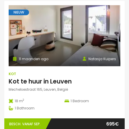
NIEUW
11 maanden ago
Natasja Kuipers
KOT
Kot te huur in Leuven
Mechelsestraat 165, Leuven, België
2
18 m
1
Bedroom
1
Bathroom
695€
BESCH. VANAF SEP.