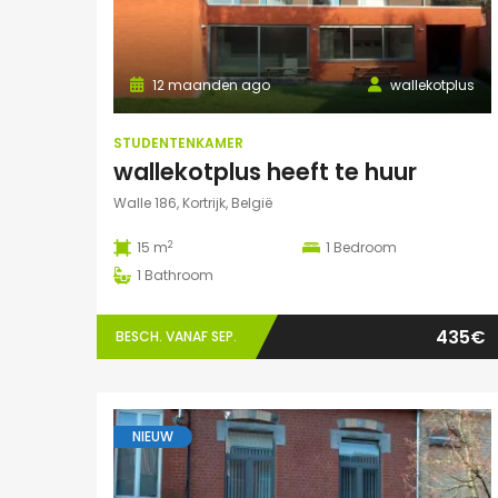
12 maanden ago
wallekotplus
STUDENTENKAMER
wallekotplus heeft te huur
Walle 186, Kortrijk, België
2
15 m
1
Bedroom
1
Bathroom
435€
BESCH. VANAF SEP.
NIEUW