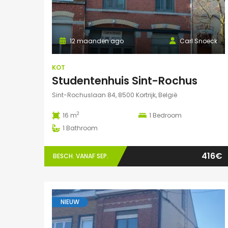
12 maanden ago
Carl Snoeck
KOT
Studentenhuis Sint-Rochus
Sint-Rochuslaan 84, 8500 Kortrijk, België
2
16 m
1
Bedroom
1
Bathroom
416€
BESCH. VANAF SEP.
NIEUW