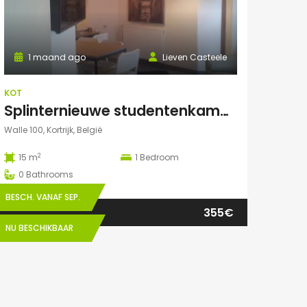
1 maand ago
Lieven Casteele
KOT
Splinternieuwe studentenkamer te huur in authentiek herenhuis
Walle 100, Kortrijk, België
2
15 m
1
Bedroom
0
Bathrooms
BESCH. VANAF SEP.
355€
NU BESCHIKBAAR