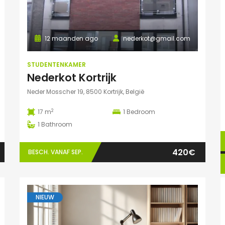
12 maanden ago
nederkot@gmail.com
STUDENTENKAMER
Nederkot Kortrijk
Neder Mosscher 19, 8500 Kortrijk, België
2
17 m
1
Bedroom
1
Bathroom
420€
BESCH. VANAF SEP.
NIEUW