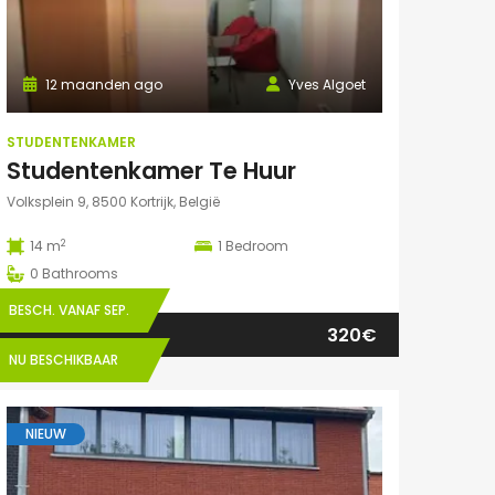
12 maanden ago
Yves Algoet
STUDENTENKAMER
Studentenkamer Te Huur
Volksplein 9, 8500 Kortrijk, België
2
14 m
1
Bedroom
0
Bathrooms
BESCH. VANAF SEP.
320€
NU BESCHIKBAAR
NIEUW