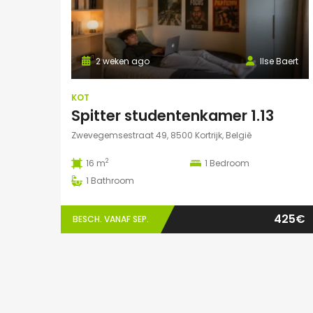
2 weken ago
Ilse Baert
KOT
Spitter studentenkamer 1.13
Zwevegemsestraat 49, 8500 Kortrijk, België
2
16 m
1
Bedroom
1
Bathroom
425€
BESCH. VANAF SEP.