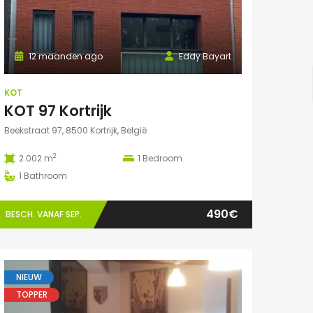
12 maanden ago
Eddy Bayart
KOT
KOT 97 Kortrijk
Beekstraat 97, 8500 Kortrijk, België
2
2.002 m
1
Bedroom
1
Bathroom
490€
BESCH. VANAF SEP.
NIEUW
TOPPER