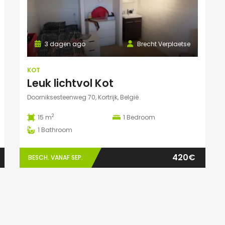
3 dagen ago
Brecht Verplaetse
KOT
Leuk lichtvol Kot
Doorniksesteenweg 70, Kortrijk, België
2
15 m
1
Bedroom
1
Bathroom
420€
BESCH. VANAF SEP.