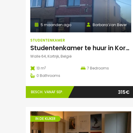
5 maanden ago
Barbara Van Bever
STUDENTENKAMER
Studentenkamer te huur in Kortrijk
Walle 64, Kortrijk, België
2
13 m
7
Bedrooms
0
Bathrooms
315€
BESCH. VANAF SEP.
IN DE KIJKER