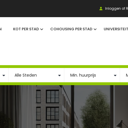
Inloggen of R
N
KOT PER STAD
COHOUSING PER STAD
UNIVERSITEI