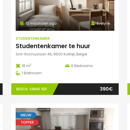
12 maanden ago
Evelyne
STUDENTENKAMER
Studentenkamer te huur
Sint-Rochuslaan 46, 8500 Kortrijk, België
2
18 m
6
Bedrooms
1
Bathroom
390€
BESCH. VANAF SEP.
NIEUW
TOPPER