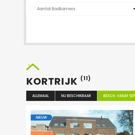
KORTRIJK
(11)
ALLEMAAL
NU BESCHIKBAAR
BESCH. VANAF SEP
NIEUW