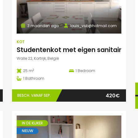
3 maanden ago
louis_vsb@hotmail.com
KOT
Studentenkot met eigen sanitair
Walle 22, Kortrijk, België
2
25 m
1
Bedroom
1
Bathroom
420€
BESCH. VANAF SEP.
IN DE KIJKER
NIEUW