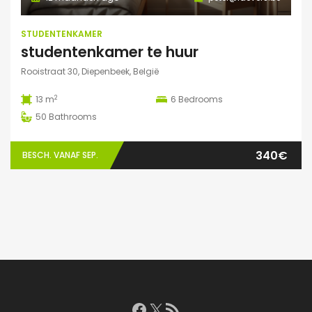
STUDENTENKAMER
studentenkamer te huur
Rooistraat 30, Diepenbeek, België
2
13 m
6
Bedrooms
50
Bathrooms
340€
BESCH. VANAF SEP.
Facebook
X
RSS feed