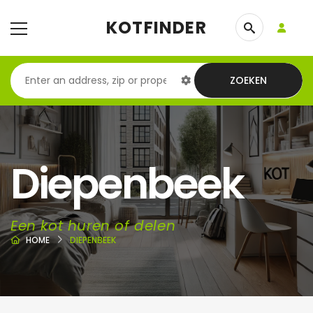
KOTFINDER
ZOEKEN
Diepenbeek
Een kot huren of delen
HOME
DIEPENBEEK