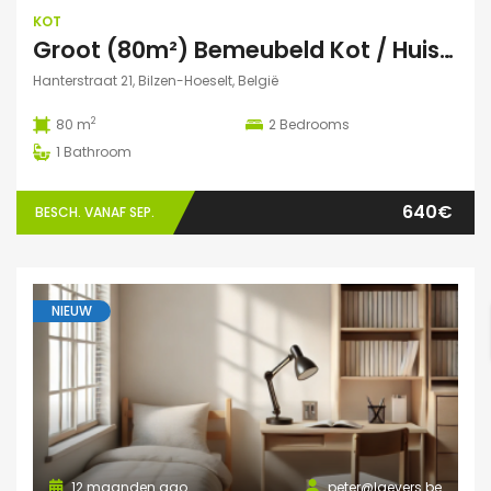
KOT
Groot (80m²) Bemeubeld Kot / Huis (volledig privé) Diepenbeek
Hanterstraat 21, Bilzen-Hoeselt, België
2
80 m
2
Bedrooms
1
Bathroom
640€
BESCH. VANAF SEP.
NIEUW
12 maanden ago
peter@laevers.be