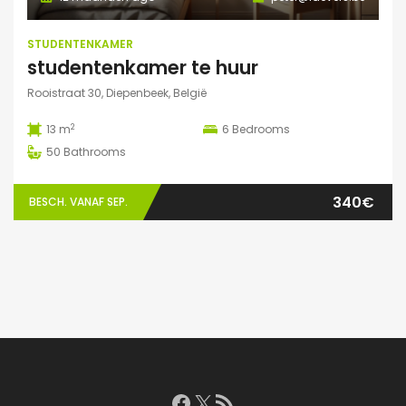
STUDENTENKAMER
studentenkamer te huur
Rooistraat 30, Diepenbeek, België
2
13 m
6
Bedrooms
50
Bathrooms
340€
BESCH. VANAF SEP.
Facebook
X
RSS feed