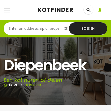
KOTFINDER
ZOEKEN
Diepenbeek
Een kot huren of delen
HOME
DIEPENBEEK