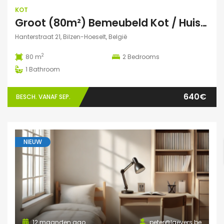
KOT
Groot (80m²) Bemeubeld Kot / Huis (volledig privé) Diepenbeek
Hanterstraat 21, Bilzen-Hoeselt, België
2
80 m
2
Bedrooms
1
Bathroom
640€
BESCH. VANAF SEP.
NIEUW
12 maanden ago
peter@laevers.be