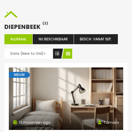
(2)
DIEPENBEEK
ALLEMAAL
NU BESCHIKBAAR
BESCH. VANAF SEP.
Date (New to Old)
NIEUW
12 maanden ago
Tamara