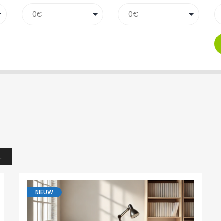
.
NIEUW