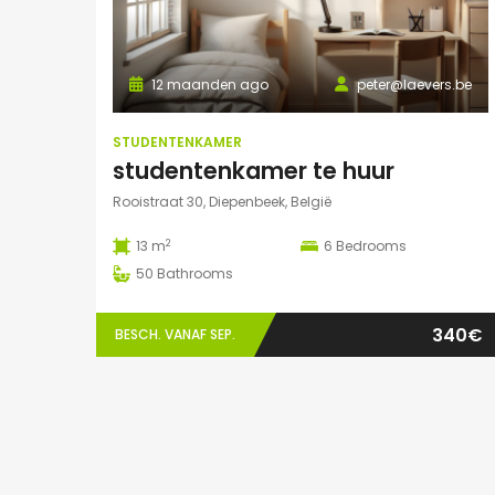
12 maanden ago
peter@laevers.be
STUDENTENKAMER
studentenkamer te huur
Rooistraat 30, Diepenbeek, België
2
13 m
6
Bedrooms
50
Bathrooms
340€
BESCH. VANAF SEP.