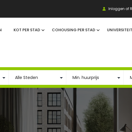
Inloggen of R
N
KOT PER STAD
COHOUSING PER STAD
UNIVERSITEI