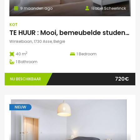
9 maanden ago
Isabel Scheerlinck
KOT
TE HUUR : Mooi, bemeubelde studentenstudio te Asse
Winkelbaan, 1730 Asse, België
2
40 m
1
Bedroom
1
Bathroom
720€
NU BESCHIKBAAR
NIEUW