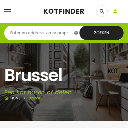
KOTFINDER
ZOEKEN
Brussel
Een kot huren of delen
HOME
BRUSSEL