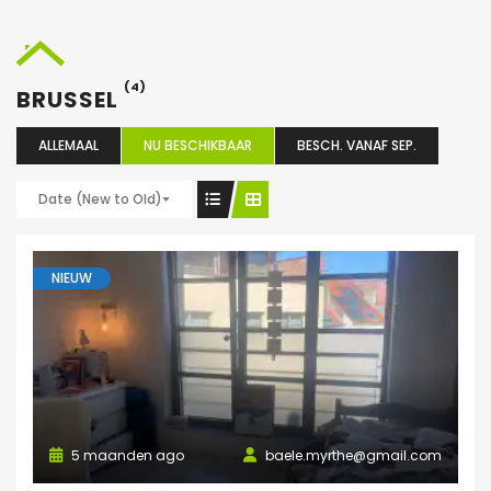
(4)
BRUSSEL
ALLEMAAL
NU BESCHIKBAAR
BESCH. VANAF SEP.
Date (New to Old)
NIEUW
5 maanden ago
baele.myrthe@gmail.com