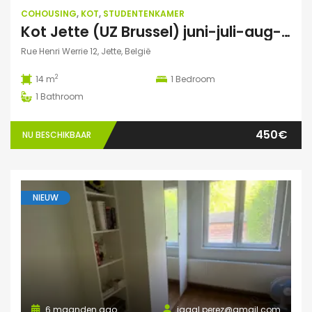
COHOUSING
,
KOT
,
STUDENTENKAMER
Kot Jette (UZ Brussel) juni-juli-aug-sept 2026
Rue Henri Werrie 12, Jette, België
2
14 m
1
Bedroom
1
Bathroom
450€
NU BESCHIKBAAR
NIEUW
6 maanden ago
igaal.perez@gmail.com