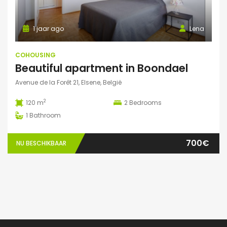
1 jaar ago
Lena
COHOUSING
Beautiful apartment in Boondael
Avenue de la Forêt 21, Elsene, België
2
120 m
2
Bedrooms
1
Bathroom
700€
NU BESCHIKBAAR