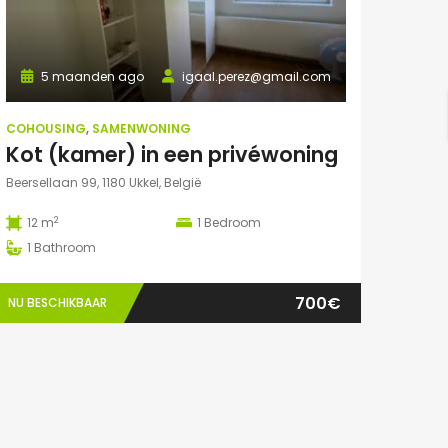
5 maanden ago
igaal.perez@gmail.com
COHOUSING
,
SAMENWONING
Kot (kamer) in een privéwoning
Beersellaan 99, 1180 Ukkel, België
2
12 m
1
Bedroom
1
Bathroom
700€
NU BESCHIKBAAR