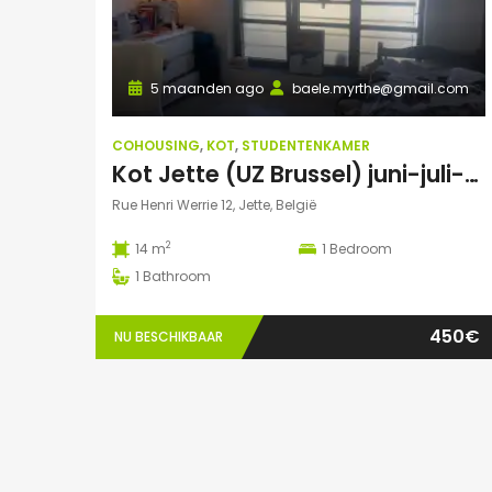
5 maanden ago
baele.myrthe@gmail.com
COHOUSING
,
KOT
,
STUDENTENKAMER
Kot Jette (UZ Brussel) juni-juli-aug-sept 2026
Rue Henri Werrie 12, Jette, België
2
14 m
1
Bedroom
1
Bathroom
450€
NU BESCHIKBAAR