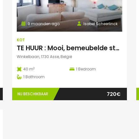
9 maanden ago
Isabel Scheerlinck
KOT
TE HUUR : Mooi, bemeubelde studentenstudio te Asse
Winkelbaan, 1730 Asse, België
2
40 m
1
Bedroom
1
Bathroom
720€
NU BESCHIKBAAR