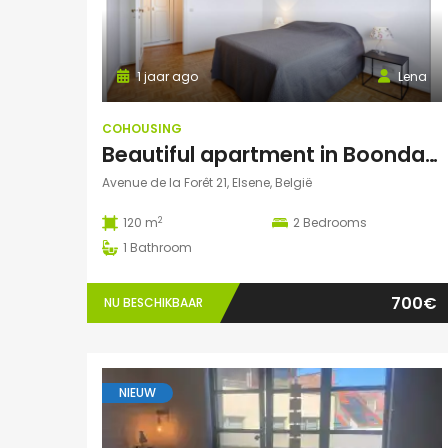
1 jaar ago
Lena
COHOUSING
Beautiful apartment in Boondael
Avenue de la Forêt 21, Elsene, België
2
120 m
2
Bedrooms
1
Bathroom
700€
NU BESCHIKBAAR
NIEUW