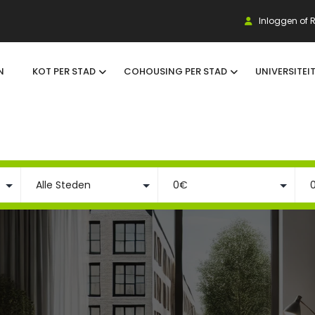
Inloggen of R
N
KOT PER STAD
COHOUSING PER STAD
UNIVERSITEI