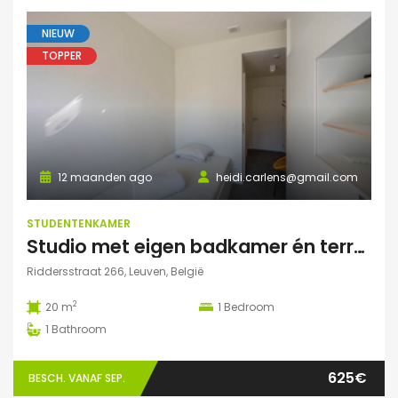
NIEUW
TOPPER
12 maanden ago
heidi.carlens@gmail.com
STUDENTENKAMER
Studio met eigen badkamer én terrasje
Riddersstraat 266, Leuven, België
2
20 m
1
Bedroom
1
Bathroom
625€
BESCH. VANAF SEP.