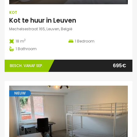
KOT
Kot te huur in Leuven
Mechelsestraat 165, Leuven, België
2
18 m
1
Bedroom
1
Bathroom
695€
BESCH. VANAF SEP.
NIEUW