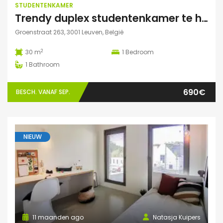
STUDENTENKAMER
Trendy duplex studentenkamer te huur met grote zonnige tuin, grote polyvalente ruimte (chillen, spelletjes…) en fietsenberging
Groenstraat 263, 3001 Leuven, België
2
30 m
1
Bedroom
1
Bathroom
690€
BESCH. VANAF SEP.
NIEUW
11 maanden ago
Natasja Kuipers