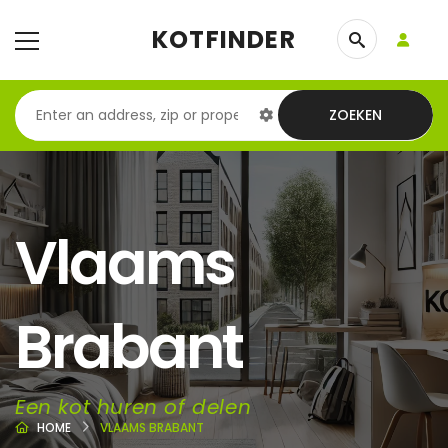
KOTFINDER
ZOEKEN
Vlaams
Brabant
Een kot huren of delen
HOME
VLAAMS BRABANT