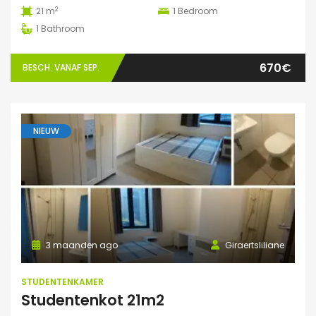
2
21 m
1
Bedroom
1
Bathroom
670€
BESCH. VANAF SEP.
NIEUW
3 maanden ago
Giraertsliliane
STUDENTENKAMER
Studentenkot 21m2