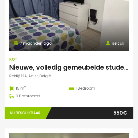
7 maanden ago
selcuk
KOT
Nieuwe, volledig gemeubelde studentenkamers – All-in – €550/maand
Roklijf 12A, Aalst, België
2
15 m
1
Bedroom
0
Bathrooms
550€
NU BESCHIKBAAR