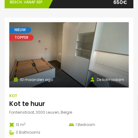
650€
BESCH. VANAF SEP.
NIEUW
TOPPER
10 maanden ago
De kotmadam
KOT
Kot te huur
Fonteinstraat, 3000 Leuven, België
2
13 m
1
Bedroom
0
Bathrooms