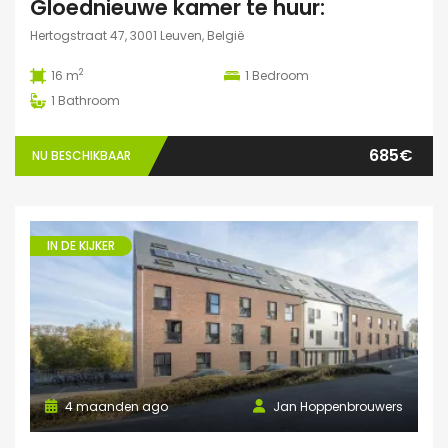
Gloednieuwe kamer te huur:
Hertogstraat 47, 3001 Leuven, België
2
16 m
1
Bedroom
1
Bathroom
685€
NU BESCHIKBAAR
IN DE KIJKER
4 maanden ago
Jan Hoppenbrouwers