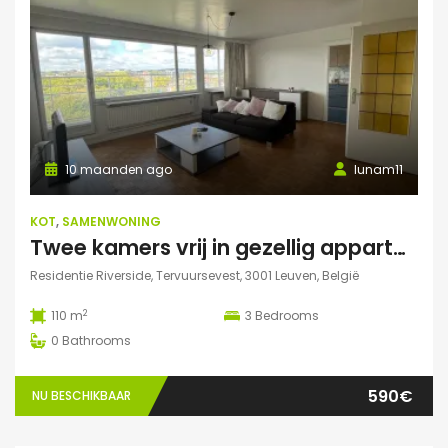
10 maanden ago
lunam11
KOT
,
SAMENWONING
Twee kamers vrij in gezellig appartement in Leuven :)
Residentie Riverside, Tervuursevest, 3001 Leuven, België
2
110 m
3
Bedrooms
0
Bathrooms
590€
NU BESCHIKBAAR