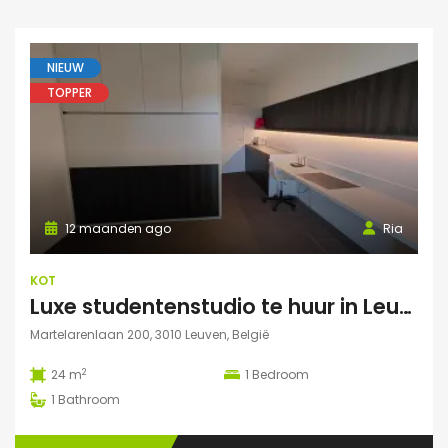
NIEUW
TOPPER
12 maanden ago
Ria
KOT
Luxe studentenstudio te huur in Leuven
Martelarenlaan 200, 3010 Leuven, België
2
24 m
1
Bedroom
1
Bathroom