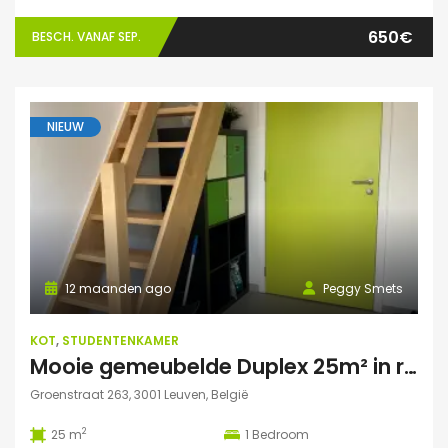
650€
BESCH. VANAF SEP.
NIEUW
12 maanden ago
Peggy Smets
KOT
,
STUDENTENKAMER
Mooie gemeubelde Duplex 25m² in residentie met tuin
Groenstraat 263, 3001 Leuven, België
2
25 m
1
Bedroom