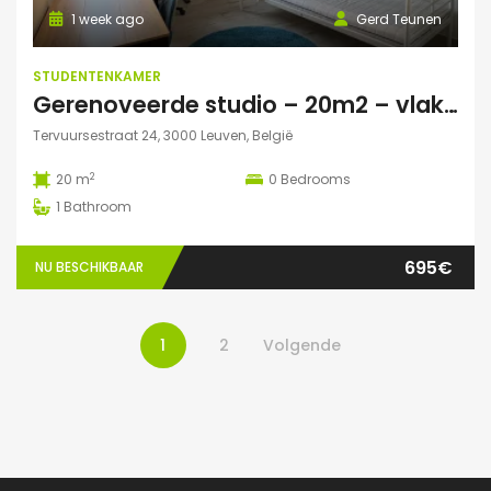
1 week ago
Gerd Teunen
STUDENTENKAMER
Gerenoveerde studio – 20m2 – vlakbij campus Gasthuisberg
Tervuursestraat 24, 3000 Leuven, België
2
20 m
0
Bedrooms
1
Bathroom
695€
NU BESCHIKBAAR
1
2
Volgende