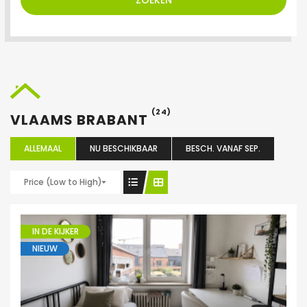
ZOEKEN
(24)
VLAAMS BRABANT
ALLEMAAL
NU BESCHIKBAAR
BESCH. VANAF SEP.
Price (Low to High)
IN DE KIJKER
NIEUW