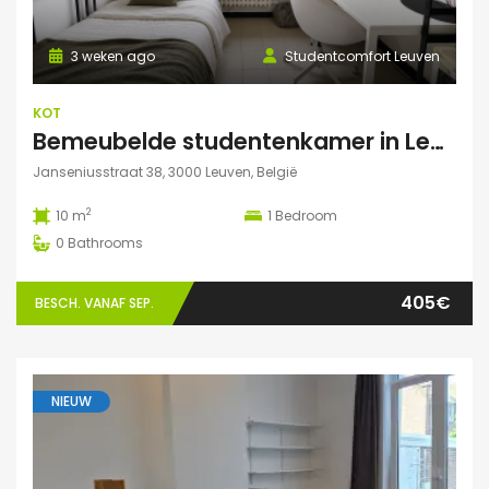
3 weken ago
Studentcomfort Leuven
KOT
Bemeubelde studentenkamer in Leuven – Regina Mundi
Janseniusstraat 38, 3000 Leuven, België
2
10 m
1
Bedroom
0
Bathrooms
405€
BESCH. VANAF SEP.
NIEUW