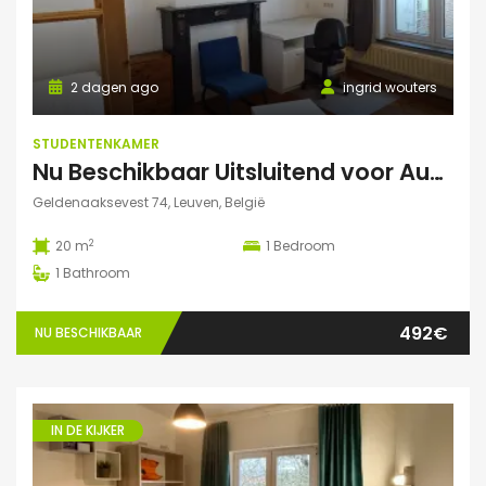
2 dagen ago
ingrid wouters
STUDENTENKAMER
Nu Beschikbaar Uitsluitend voor Augustus 2026 in Leuven
Geldenaaksevest 74, Leuven, België
2
20 m
1
Bedroom
1
Bathroom
492€
NU BESCHIKBAAR
IN DE KIJKER