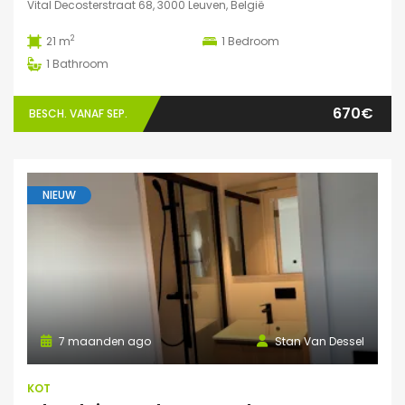
Vital Decosterstraat 68, 3000 Leuven, België
2
21 m
1
Bedroom
1
Bathroom
670€
BESCH. VANAF SEP.
NIEUW
7 maanden ago
Stan Van Dessel
KOT