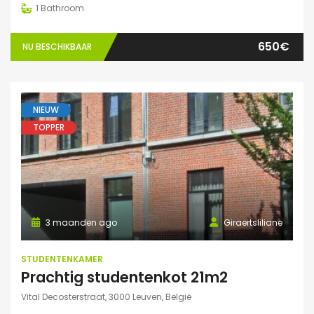
1
Bathroom
650€
NU BESCHIKBAAR
NIEUW
TOPPER
3 maanden ago
Giraertsliliane
STUDENTENKAMER
Prachtig studentenkot 21m2
Vital Decosterstraat, 3000 Leuven, België