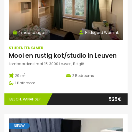
1 maand ago
Hildegard Warnink
STUDENTENKAMER
Mooi en rustig kot/studio in Leuven
Lombaardenstraat 15, 3000 Leuven, België
2
29 m
2
Bedrooms
1
Bathroom
525€
BESCH. VANAF SEP.
NIEUW