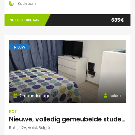
1
Bathroom
685€
NU BESCHIKBAAR
NIEUW
7 maanden ago
selcuk
KOT
Nieuwe, volledig gemeubelde studentenkamers – All-in – €550/maand
Roklijf 12A, Aalst, België