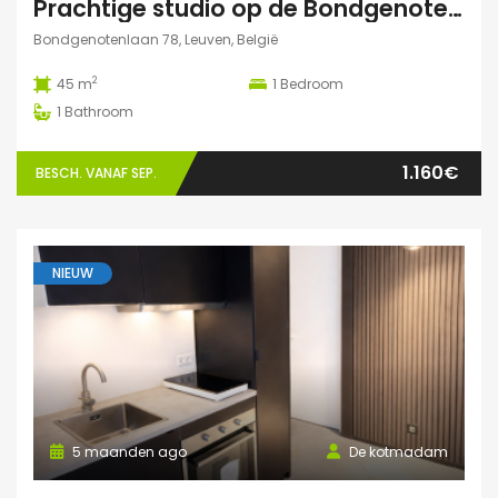
Prachtige studio op de Bondgenotenlaan
Bondgenotenlaan 78, Leuven, België
2
45 m
1
Bedroom
1
Bathroom
1.160€
BESCH. VANAF SEP.
NIEUW
5 maanden ago
De kotmadam