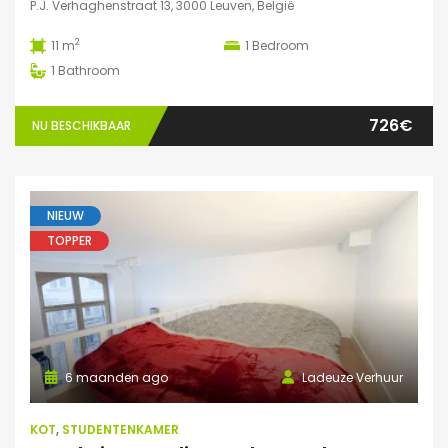
P.J. Verhaghenstraat 13, 3000 Leuven, België
2
11 m
1
Bedroom
1
Bathroom
726€
NU BESCHIKBAAR
NIEUW
TOPPER
6 maanden ago
Ladeuze Verhuur
KOT
,
STUDENTENKAMER