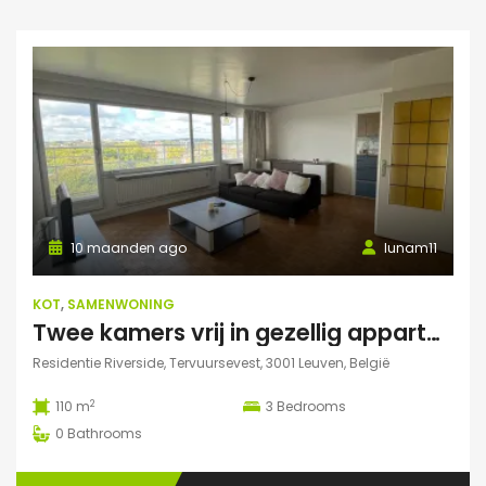
10 maanden ago
lunam11
KOT
,
SAMENWONING
Twee kamers vrij in gezellig appartement in Leuven :)
Residentie Riverside, Tervuursevest, 3001 Leuven, België
2
110 m
3
Bedrooms
0
Bathrooms