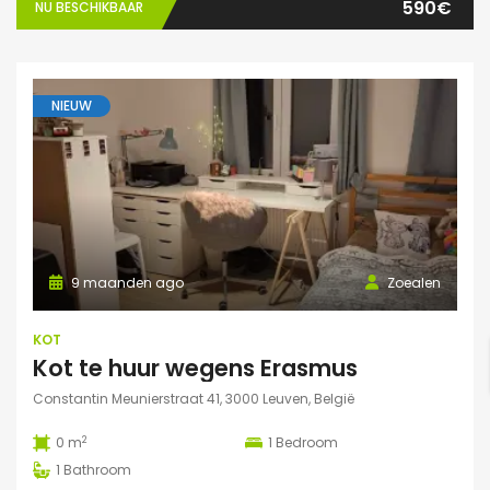
590€
NU BESCHIKBAAR
NIEUW
9 maanden ago
Zoealen
KOT
Kot te huur wegens Erasmus
Constantin Meunierstraat 41, 3000 Leuven, België
2
0 m
1
Bedroom
1
Bathroom