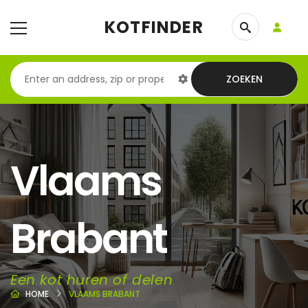
KOTFINDER
ZOEKEN
Vlaams
Brabant
Een kot huren of delen
HOME
VLAAMS BRABANT