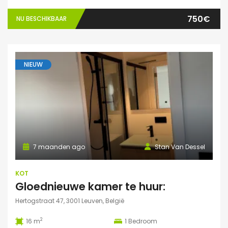
750€
NU BESCHIKBAAR
NIEUW
7 maanden ago
Stan Van Dessel
KOT
Gloednieuwe kamer te huur:
Hertogstraat 47, 3001 Leuven, België
2
16 m
1
Bedroom