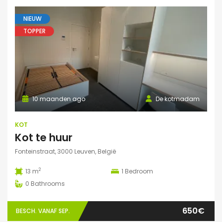
NIEUW
TOPPER
10 maanden ago
De kotmadam
KOT
Kot te huur
Fonteinstraat, 3000 Leuven, België
2
13 m
1
Bedroom
0
Bathrooms
650€
BESCH. VANAF SEP.