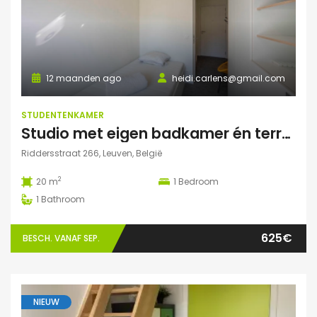
12 maanden ago
heidi.carlens@gmail.com
STUDENTENKAMER
Studio met eigen badkamer én terrasje
Riddersstraat 266, Leuven, België
2
20 m
1
Bedroom
1
Bathroom
625€
BESCH. VANAF SEP.
NIEUW