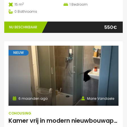
2
15 m
1
Bedroom
0
Bathrooms
550€
NU BESCHIKBAAR
NIEUW
6 maanden ago
Marie Vandaele
COHOUSING
Kamer vrij in modern nieuwbouwappartement Leuven