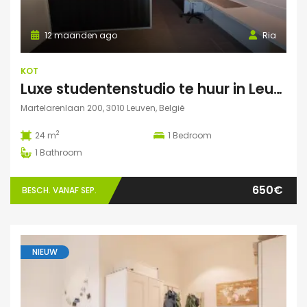
12 maanden ago
Ria
KOT
Luxe studentenstudio te huur in Leuven
Martelarenlaan 200, 3010 Leuven, België
2
24 m
1
Bedroom
1
Bathroom
650€
BESCH. VANAF SEP.
NIEUW