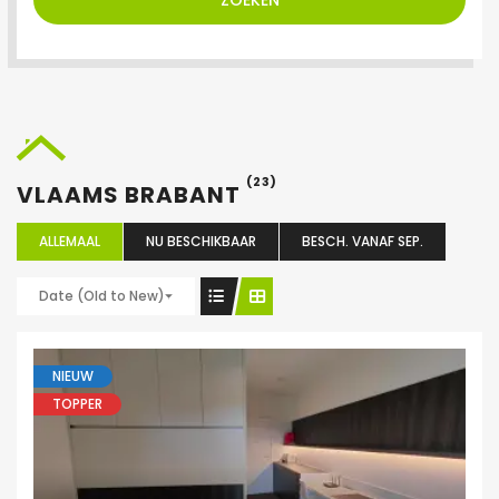
ZOEKEN
(23)
VLAAMS BRABANT
ALLEMAAL
NU BESCHIKBAAR
BESCH. VANAF SEP.
Date (Old to New)
NIEUW
TOPPER