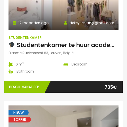
12 maanden ago
dekeyser.jan@gmail.com
STUDENTENKAMER
Studentenkamer te huur academiejaar 2025-2026 – Ruelensvest 63, Leuven (Naamsepoort)
Erasme Ruelensvest 63, Leuven, België
2
16 m
1
Bedroom
1
Bathroom
735€
BESCH. VANAF SEP.
NIEUW
TOPPER