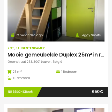
12 maanden ago
Peggy Smets
KOT
,
STUDENTENKAMER
Mooie gemeubelde Duplex 25m² in residentie met tuin
Groenstraat 263, 3001 Leuven, België
2
25 m
1
Bedroom
1
Bathroom
650€
NU BESCHIKBAAR