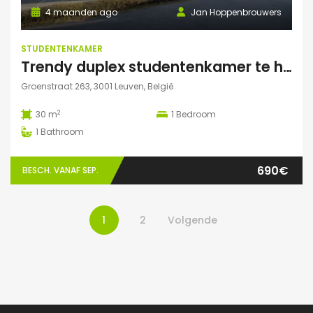
4 maanden ago
Jan Hoppenbrouwers
STUDENTENKAMER
Trendy duplex studentenkamer te huur met grote zonnige tuin, grote polyvalente ruimte (chillen, spelletjes…) en fietsenberging
Groenstraat 263, 3001 Leuven, België
2
30 m
1
Bedroom
1
Bathroom
690€
BESCH. VANAF SEP.
1
2
Volgende