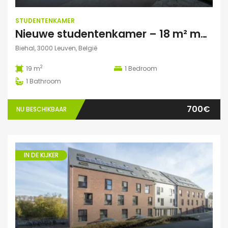
STUDENTENKAMER
Nieuwe studentenkamer – 18 m² met privé autoparking – op 5 min fietsafstand van Campus Gasthuisberg
Biehal, 3000 Leuven, België
2
19 m
1
Bedroom
1
Bathroom
700€
NU BESCHIKBAAR
IN DE KIJKER