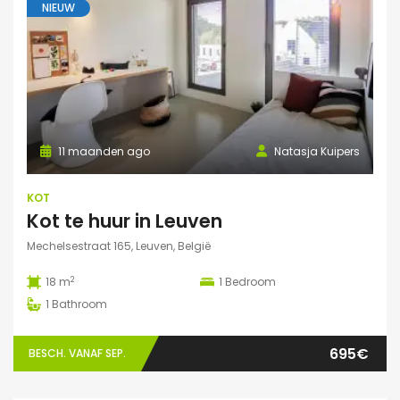
NIEUW
11 maanden ago
Natasja Kuipers
KOT
Kot te huur in Leuven
Mechelsestraat 165, Leuven, België
2
18 m
1
Bedroom
1
Bathroom
695€
BESCH. VANAF SEP.