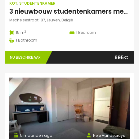
KOT
,
STUDENTENKAMER
3 nieuwbouw studentenkamers met eigen sanitair
Mechelsestraat 187, Leuven, België
2
15 m
1
Bedroom
1
Bathroom
695€
NU BESCHIKBAAR
5 maanden ago
Nele Vandecruys