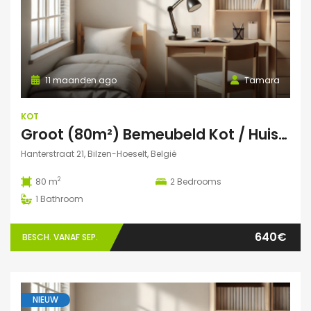
11 maanden ago
Tamara
KOT
Groot (80m²) Bemeubeld Kot / Huis (volledig privé) Diepenbeek
Hanterstraat 21, Bilzen-Hoeselt, België
2
80 m
2
Bedrooms
1
Bathroom
640€
BESCH. VANAF SEP.
NIEUW