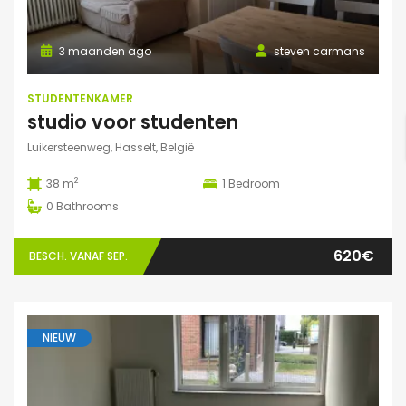
3 maanden ago
steven carmans
STUDENTENKAMER
studio voor studenten
Luikersteenweg, Hasselt, België
2
38 m
1
Bedroom
0
Bathrooms
620€
BESCH. VANAF SEP.
NIEUW