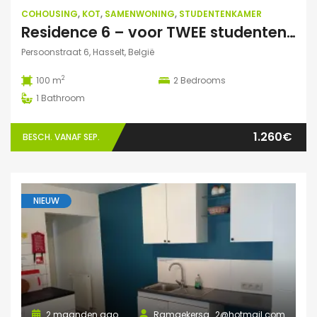
COHOUSING
,
KOT
,
SAMENWONING
,
STUDENTENKAMER
Residence 6 – voor TWEE studenten: Exclusieve studentenduplex
Persoonstraat 6, Hasselt, België
2
100 m
2
Bedrooms
1
Bathroom
1.260€
BESCH. VANAF SEP.
NIEUW
2 maanden ago
Ramaekersa_2@hotmail.com