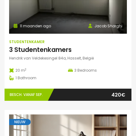
11 maanden ago
Jacob Sharghi
STUDENTENKAMER
3 Studentenkamers
Hendrik van Veldekesingel 84a, Hasselt, België
2
20 m
3
Bedrooms
1
Bathroom
420€
BESCH. VANAF SEP.
NIEUW