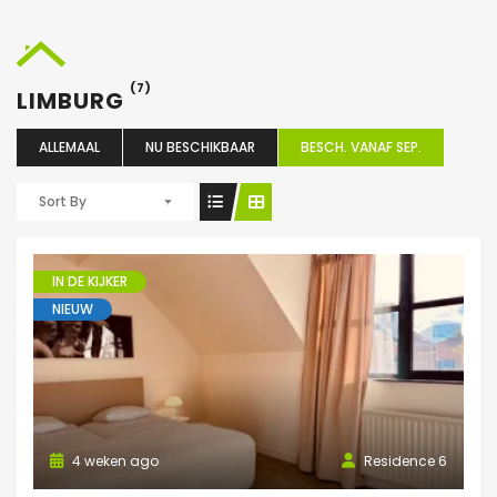
(7)
LIMBURG
ALLEMAAL
NU BESCHIKBAAR
BESCH. VANAF SEP.
Sort By
IN DE KIJKER
NIEUW
4 weken ago
Residence 6