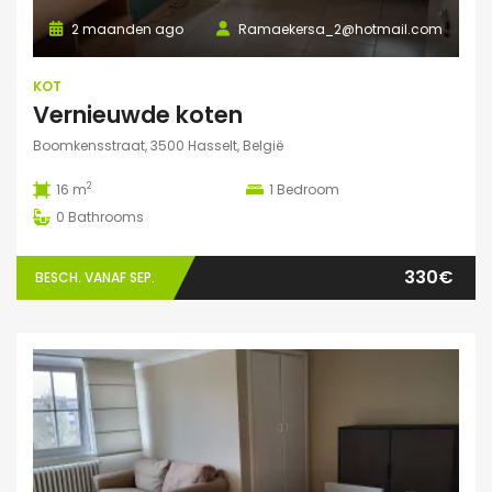
2 maanden ago
Ramaekersa_2@hotmail.com
KOT
Vernieuwde koten
Boomkensstraat, 3500 Hasselt, België
2
16 m
1
Bedroom
0
Bathrooms
330€
BESCH. VANAF SEP.