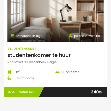
12 maanden ago
peter@laevers.be
STUDENTENKAMER
studentenkamer te huur
Rooistraat 30, Diepenbeek, België
2
13 m
6
Bedrooms
50
Bathrooms
340€
BESCH. VANAF SEP.