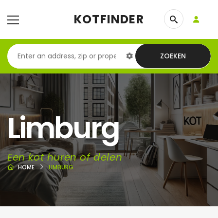
KOTFINDER
ZOEKEN
Limburg
Een kot huren of delen
HOME
LIMBURG