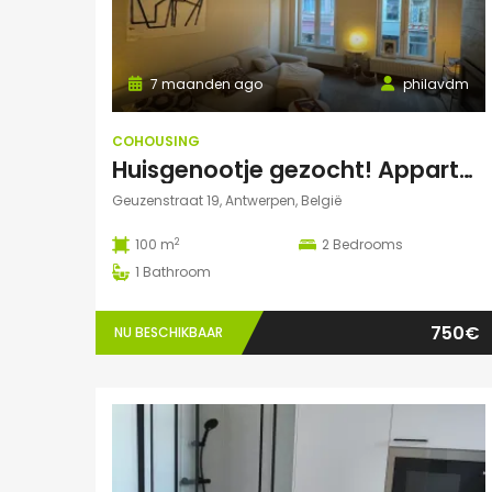
7 maanden ago
philavdm
COHOUSING
Huisgenootje gezocht! Appartement aan het Marnixplein, Antwerpen Zuid
Geuzenstraat 19, Antwerpen, België
2
100 m
2
Bedrooms
1
Bathroom
750€
NU BESCHIKBAAR