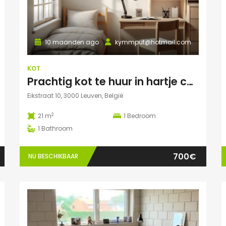
10 maanden ago
kymmput@hotmail.com
KOT
Prachtig kot te huur in hartje centrum Leuven
Eikstraat 10, 3000 Leuven, België
2
21 m
1
Bedroom
1
Bathroom
700€
NU BESCHIKBAAR