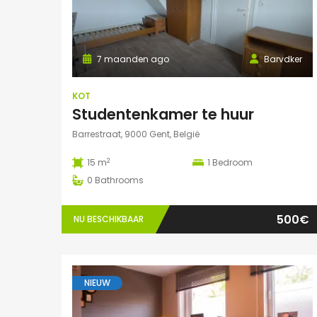
7 maanden ago
Barvdker
KOT
Studentenkamer te huur
Barrestraat, 9000 Gent, België
2
15 m
1
Bedroom
0
Bathrooms
500€
NU BESCHIKBAAR
NIEUW