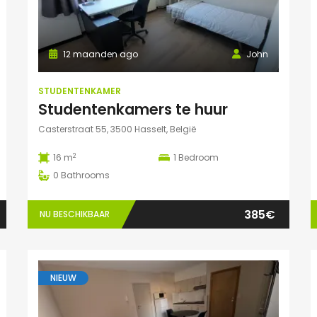
12 maanden ago
John
STUDENTENKAMER
Studentenkamers te huur
Casterstraat 55, 3500 Hasselt, België
2
16 m
1
Bedroom
0
Bathrooms
385€
NU BESCHIKBAAR
NIEUW