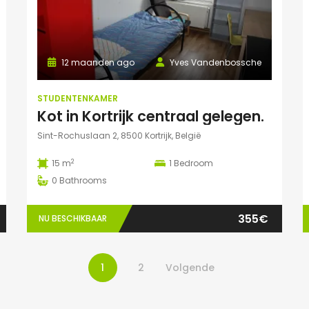
12 maanden ago
Yves Vandenbossche
STUDENTENKAMER
Kot in Kortrijk centraal gelegen.
Sint-Rochuslaan 2, 8500 Kortrijk, België
2
15 m
1
Bedroom
0
Bathrooms
355€
NU BESCHIKBAAR
1
2
Volgende