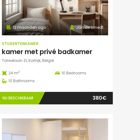
12 maanden ago
Jan de Smedt
STUDENTENKAMER
kamer met privé badkamer
Tarwelaan 21, Kortrijk, België
2
24 m
10
Bedrooms
10
Bathrooms
380€
NU BESCHIKBAAR