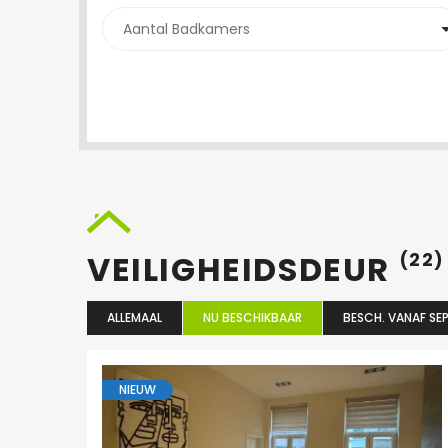
VEILIGHEIDSDEUR
(22)
ALLEMAAL
NU BESCHIKBAAR
BESCH. VANAF SEP
NIEUW