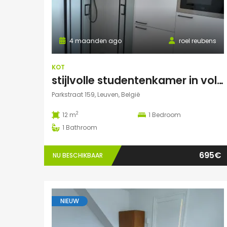
4 maanden ago
roel reubens
KOT
stijlvolle studentenkamer in volledig gerenoveerd studentenhuis
Parkstraat 159, Leuven, België
2
12 m
1
Bedroom
1
Bathroom
695€
NU BESCHIKBAAR
NIEUW