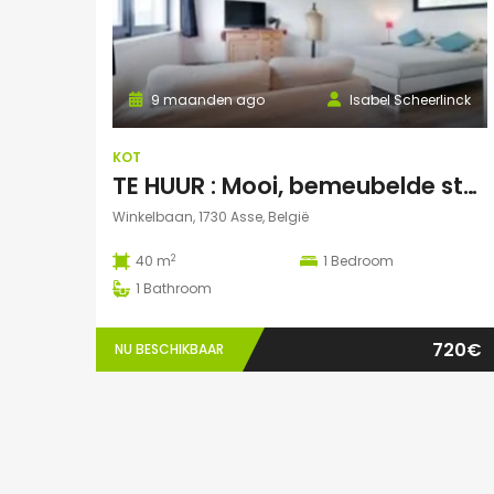
9 maanden ago
Isabel Scheerlinck
KOT
TE HUUR : Mooi, bemeubelde studentenstudio te Asse
Winkelbaan, 1730 Asse, België
2
40 m
1
Bedroom
1
Bathroom
720€
NU BESCHIKBAAR