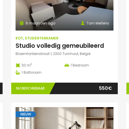
6 maanden ago
Tom Mertens
KOT
,
STUDENTENKAMER
Studio volledig gemeubileerd
Bloemfonteinstraat 1, 2300 Turnhout, België
2
30 m
1
Bedroom
1
Bathroom
550€
NU BESCHIKBAAR
NIEUW