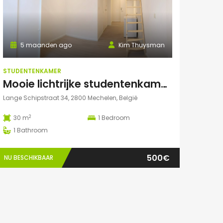
5 maanden ago
Kim Thuysman
STUDENTENKAMER
Mooie lichtrijke studentenkamer in hartje Mechelen! (te huur t.e.m. 31 augustus)
Lange Schipstraat 34, 2800 Mechelen, België
2
30 m
1
Bedroom
1
Bathroom
500€
NU BESCHIKBAAR