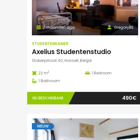
7 maanden ago
GregoryBE
STUDENTENKAMER
Axelius Studentenstudio
Stokerijstraat 40, Hasselt, België
2
22 m
1
Bedroom
1
Bathroom
490€
NU BESCHIKBAAR
NIEUW