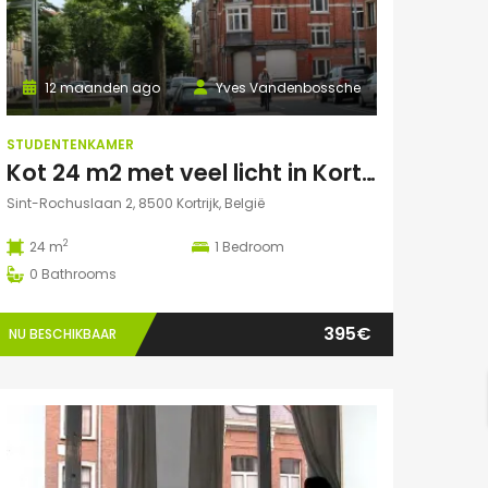
12 maanden ago
Yves Vandenbossche
STUDENTENKAMER
Kot 24 m2 met veel licht in Kortrijk centraal gelegen.
Sint-Rochuslaan 2, 8500 Kortrijk, België
2
24 m
1
Bedroom
0
Bathrooms
395€
NU BESCHIKBAAR