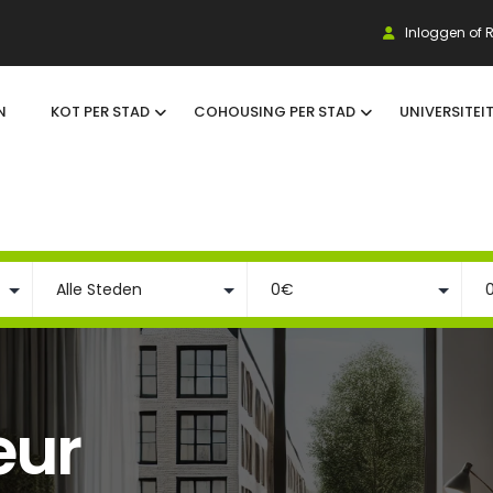
Inloggen of R
N
KOT PER STAD
COHOUSING PER STAD
UNIVERSITEI
eur