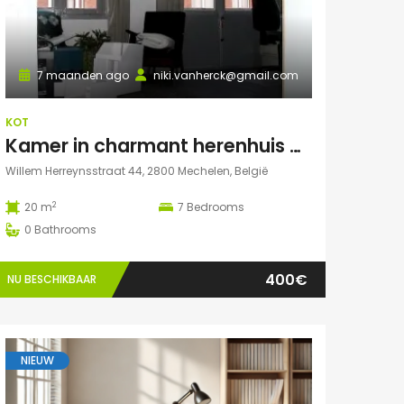
7 maanden ago
niki.vanherck@gmail.com
KOT
Kamer in charmant herenhuis met grote zonnige tuin
Willem Herreynsstraat 44, 2800 Mechelen, België
2
20 m
7
Bedrooms
0
Bathrooms
400€
NU BESCHIKBAAR
NIEUW