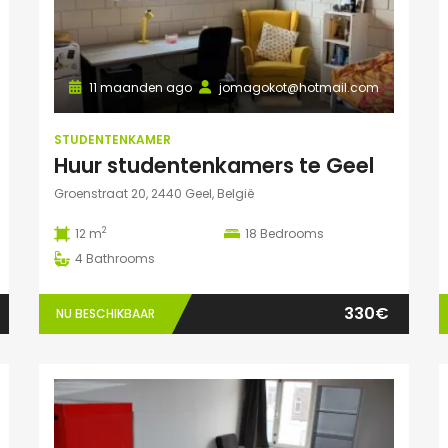
11 maanden ago
jomagokot@hotmail.com
STUDENTENKAMER
Huur studentenkamers te Geel
Groenstraat 20, 2440 Geel, België
2
12 m
18
Bedrooms
4
Bathrooms
330€
NU BESCHIKBAAR