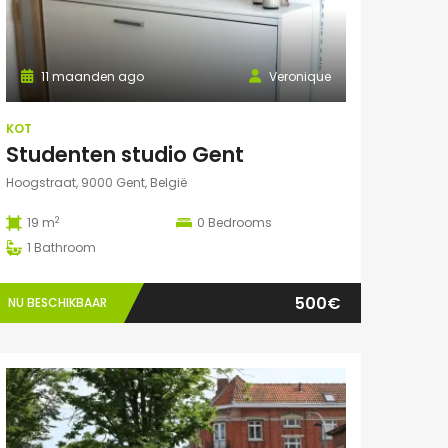
11 maanden ago
Veronique
KOT
Studenten studio Gent
Hoogstraat, 9000 Gent, België
2
19 m
0
Bedrooms
1
Bathroom
500€
NU BESCHIKBAAR