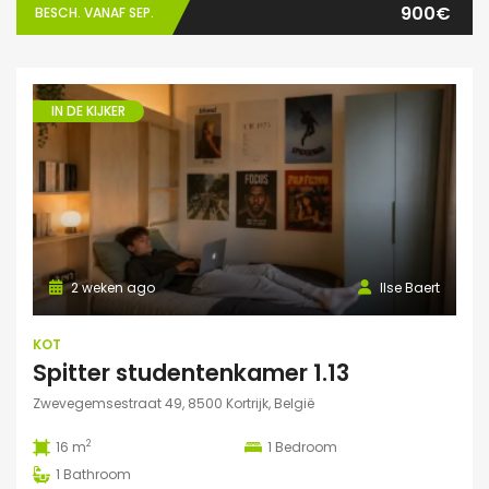
900€
BESCH. VANAF SEP.
IN DE KIJKER
2 weken ago
Ilse Baert
KOT
Spitter studentenkamer 1.13
Zwevegemsestraat 49, 8500 Kortrijk, België
2
16 m
1
Bedroom
1
Bathroom