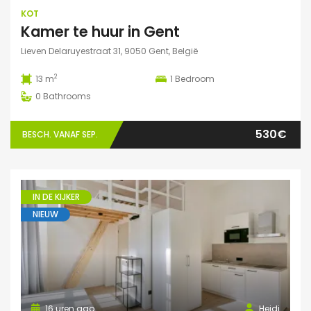
KOT
Kamer te huur in Gent
Lieven Delaruyestraat 31, 9050 Gent, België
2
13 m
1
Bedroom
0
Bathrooms
530€
BESCH. VANAF SEP.
IN DE KIJKER
NIEUW
16 uren ago
Heidi