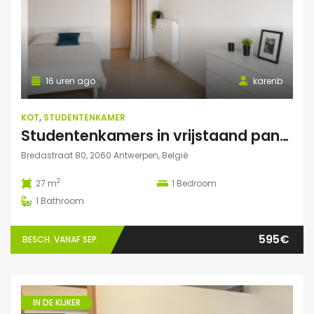
16 uren ago
karenb
KOT
,
STUDENTENKAMER
Studentenkamers in vrijstaand pand ‘De Drie Snellen’.
Bredastraat 80, 2060 Antwerpen, België
2
27 m
1
Bedroom
1
Bathroom
595€
BESCH. VANAF SEP.
IN DE KIJKER