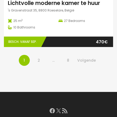
Lichtvolle moderne kamer te huur
's Gravenstraat 35, 8800 Roeselare, België
2
25 m
27
Bedrooms
10
Bathrooms
470€
BESCH. VANAF SEP.
1
2
…
8
Volgende
Facebook
X
RSS feed