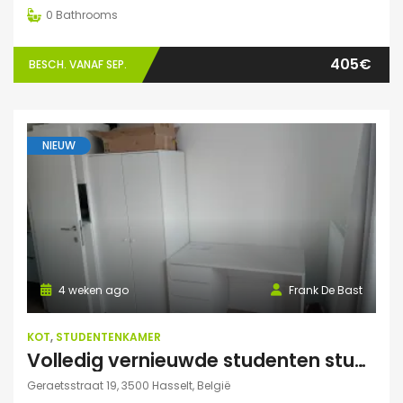
0
Bathrooms
405€
BESCH. VANAF SEP.
NIEUW
4 weken ago
Frank De Bast
KOT
,
STUDENTENKAMER
Volledig vernieuwde studenten studio te huur
Geraetsstraat 19, 3500 Hasselt, België