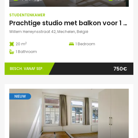
STUDENTENKAMER
Prachtige studio met balkon voor 1 student(e)!
Willem Herreynsstraat 42, Mechelen, België
2
20 m
1
Bedroom
1
Bathroom
750€
BESCH. VANAF SEP.
NIEUW