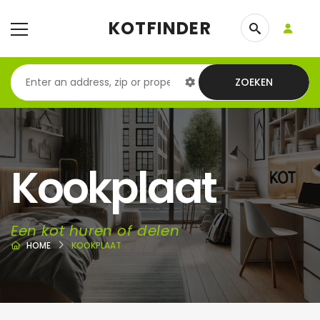
KOTFINDER
ZOEKEN
Kookplaat
Een kot huren of delen
HOME
KOOKPLAAT