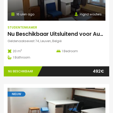
16 uren ago
ingrid wouters
STUDENTENKAMER
Nu Beschikbaar Uitsluitend voor Augustus 2026 in Leuven
Geldenaaksevest 74, Leuven, België
2
20 m
1
Bedroom
1
Bathroom
492€
NU BESCHIKBAAR
NIEUW