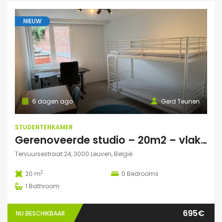
NIEUW
6 dagen ago
Gerd Teunen
STUDENTENKAMER
Gerenoveerde studio – 20m2 – vlakbij campus Gasthuisberg
Tervuursestraat 24, 3000 Leuven, België
2
20 m
0
Bedrooms
1
Bathroom
695€
NU BESCHIKBAAR