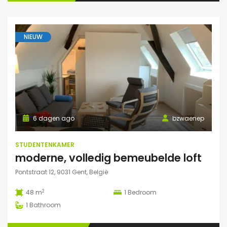
NIEUW
6 dagen ago
bzwaenep
STUDENTENKAMER
moderne, volledig bemeubelde loft
Pontstraat 12, 9031 Gent, België
2
48 m
1
Bedroom
1
Bathroom