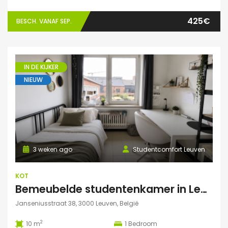
425€
BESCH. VANAF SEP.
IN DE KIJKER
NIEUW
3 weken ago
Studentcomfort Leuven
KOT
Bemeubelde studentenkamer in Leuven – Regina Mundi
Janseniusstraat 38, 3000 Leuven, België
2
10 m
1
Bedroom