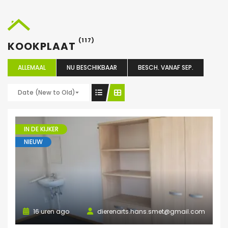
(117)
KOOKPLAAT
ALLEMAAL
NU BESCHIKBAAR
BESCH. VANAF SEP.
Date (New to Old)
IN DE KIJKER
NIEUW
16 uren ago
dierenarts.hans.smet@gmail.com