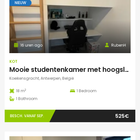
NIEUW
16 uren ago
RubenH
KOT
Mooie studentenkamer met hoogslaper en grote gemeenschappelijke ruimte/terras in Campus Eilandje
Koeikensgracht, Antwerpen, België
2
18 m
1
Bedroom
1
Bathroom
525€
BESCH. VANAF SEP.