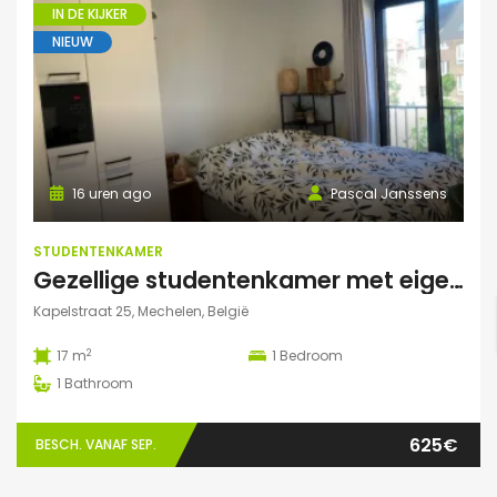
IN DE KIJKER
NIEUW
16 uren ago
Pascal Janssens
STUDENTENKAMER
Gezellige studentenkamer met eigen badkamer in Mechelen
Kapelstraat 25, Mechelen, België
2
17 m
1
Bedroom
1
Bathroom
625€
BESCH. VANAF SEP.