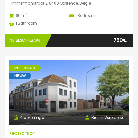
Timmermanstraat 2, 8400 Oostende, België
2
60 m
1
Bedroom
1
Bathroom
750€
NU BESCHIKBAAR
IN DE KIJKER
NIEUW
4 weken ago
Brecht Verplaetse
PROJECTKOT