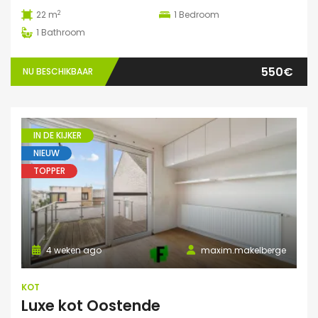
2
22 m
1
Bedroom
1
Bathroom
550€
NU BESCHIKBAAR
IN DE KIJKER
NIEUW
TOPPER
4 weken ago
maxim.makelberge
KOT
Luxe kot Oostende