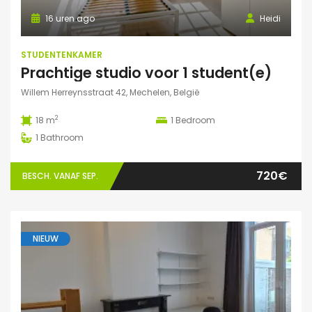
16 uren ago
Heidi
STUDENTENKAMER
Prachtige studio voor 1 student(e)
Willem Herreynsstraat 42, Mechelen, België
2
18 m
1
Bedroom
1
Bathroom
720€
BESCH. VANAF SEP.
NIEUW