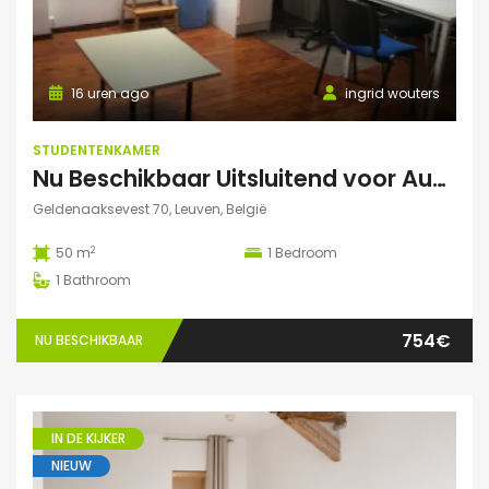
16 uren ago
ingrid wouters
STUDENTENKAMER
Nu Beschikbaar Uitsluitend voor Augustus 2026 in Leuven Studio
Geldenaaksevest 70, Leuven, België
2
50 m
1
Bedroom
1
Bathroom
754€
NU BESCHIKBAAR
IN DE KIJKER
NIEUW