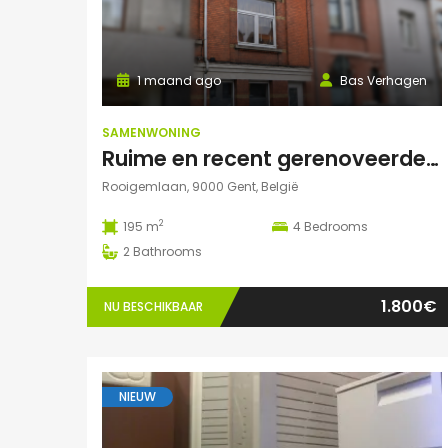
1 maand ago
Bas Verhagen
SAMENWONING
Ruime en recent gerenoveerde studentenwoning op toplocatie in Gent
Rooigemlaan, 9000 Gent, België
2
195 m
4
Bedrooms
2
Bathrooms
1.800€
NU BESCHIKBAAR
NIEUW