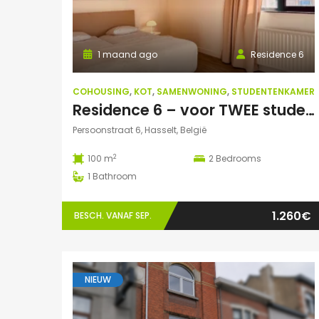
1 maand ago
Residence 6
COHOUSING
,
KOT
,
SAMENWONING
,
STUDENTENKAMER
Residence 6 – voor TWEE studenten: Exclusieve studentenduplex
Persoonstraat 6, Hasselt, België
2
100 m
2
Bedrooms
1
Bathroom
1.260€
BESCH. VANAF SEP.
NIEUW