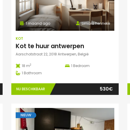
1 maand ago
Limara henneke
KOT
Kot te huur antwerpen
Aarschotstraat 22, 2018 Antwerpen, België
2
18 m
1
Bedroom
1
Bathroom
530€
NU BESCHIKBAAR
NIEUW