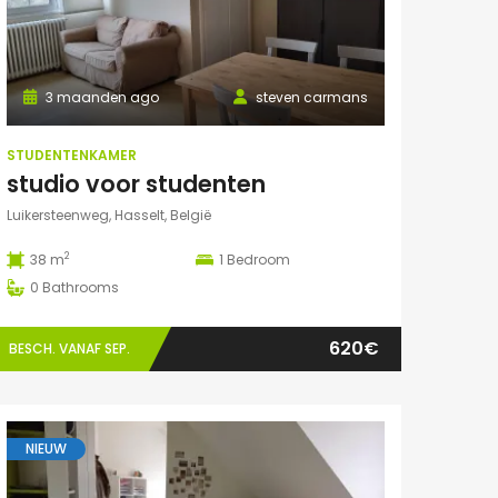
3 maanden ago
steven carmans
STUDENTENKAMER
studio voor studenten
Luikersteenweg, Hasselt, België
2
38 m
1
Bedroom
0
Bathrooms
620€
BESCH. VANAF SEP.
NIEUW