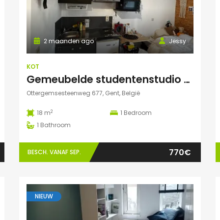
2 maanden ago
Jessy
KOT
Gemeubelde studentenstudio met privéparking op toplocatie nabij UZ Gent en UGent
Ottergemsesteenweg 677, Gent, België
2
18 m
1
Bedroom
1
Bathroom
770€
BESCH. VANAF SEP.
NIEUW