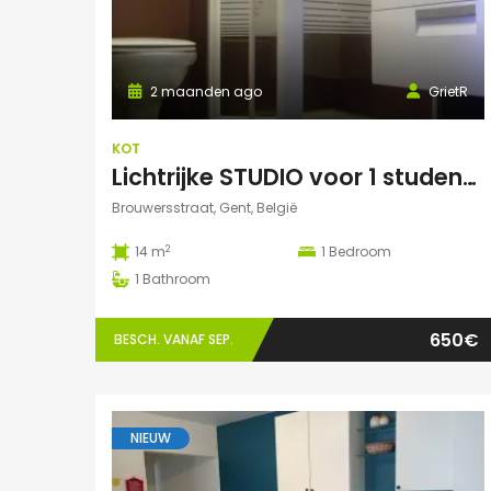
2 maanden ago
GrietR
KOT
Lichtrijke STUDIO voor 1 student – buurt Hoogstraat/Poel Gent
Brouwersstraat, Gent, België
2
14 m
1
Bedroom
1
Bathroom
650€
BESCH. VANAF SEP.
NIEUW