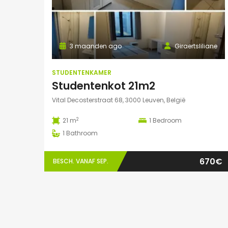
3 maanden ago
Giraertsliliane
STUDENTENKAMER
Studentenkot 21m2
Vital Decosterstraat 68, 3000 Leuven, België
2
21 m
1
Bedroom
1
Bathroom
670€
BESCH. VANAF SEP.