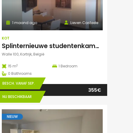
1 maand ago
Lieven Casteele
KOT
Splinternieuwe studentenkamer te huur in authentiek herenhuis
Walle 100, Kortrijk, België
2
15 m
1
Bedroom
0
Bathrooms
BESCH. VANAF SEP.
355€
NU BESCHIKBAAR
NIEUW