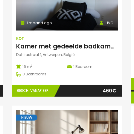
1 maand ago
HVG
KOT
Kamer met gedeelde badkamer en keuken
Dahliastraat 1, Antwerpen, België
2
16 m
1
Bedroom
0
Bathrooms
460€
BESCH. VANAF SEP.
NIEUW