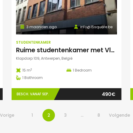
3 maanden ago
info@15square.be
STUDENTENKAMER
Ruime studentenkamer met Vlaams kotlabel, voorzien van eigen douche en lavabo, in kleinschalige residentie
Klapdorp 109, Antwerpen, België
2
15 m
1
Bedroom
1
Bathroom
490€
BESCH. VANAF SEP.
Vorige
1
2
3
…
8
Volgende