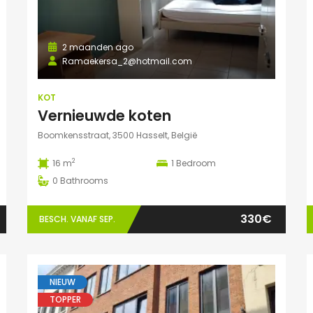
2 maanden ago
Ramaekersa_2@hotmail.com
KOT
Vernieuwde koten
Boomkensstraat, 3500 Hasselt, België
2
16 m
1
Bedroom
0
Bathrooms
330€
BESCH. VANAF SEP.
NIEUW
TOPPER