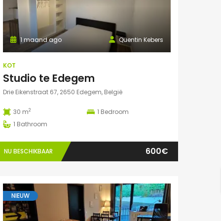
1 maand ago
Quentin Kebers
KOT
Studio te Edegem
Drie Eikenstraat 67, 2650 Edegem, België
2
30 m
1
Bedroom
1
Bathroom
600€
NU BESCHIKBAAR
NIEUW