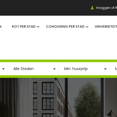
Inloggen of R
N
KOT PER STAD
COHOUSING PER STAD
UNIVERSITEI