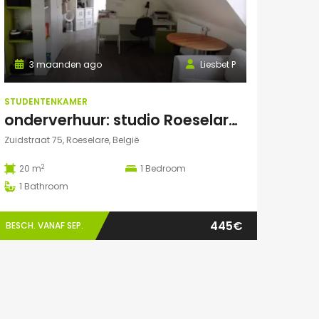
3 maanden ago
Liesbet P
STUDENTENKAMER
onderverhuur: studio Roeselare (va 01/02/27)
Zuidstraat 75, Roeselare, België
2
20 m
1
Bedroom
1
Bathroom
445€
BESCH. VANAF SEP.