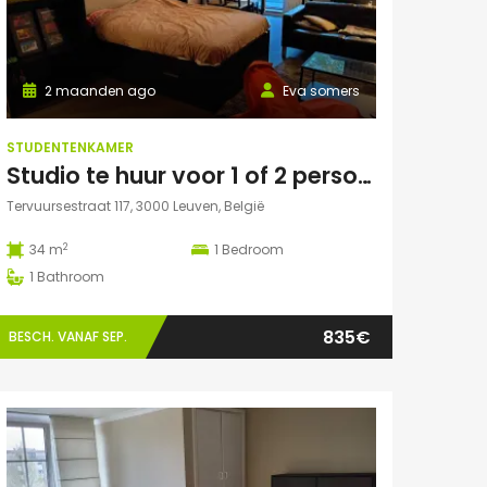
2 maanden ago
Eva somers
STUDENTENKAMER
Studio te huur voor 1 of 2 personen
Tervuursestraat 117, 3000 Leuven, België
2
34 m
1
Bedroom
1
Bathroom
835€
BESCH. VANAF SEP.