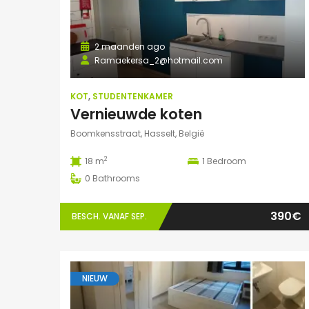
2 maanden ago
Ramaekersa_2@hotmail.com
KOT
,
STUDENTENKAMER
Vernieuwde koten
Boomkensstraat, Hasselt, België
2
18 m
1
Bedroom
0
Bathrooms
390€
BESCH. VANAF SEP.
NIEUW