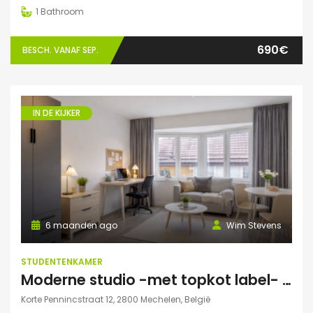
1
Bathroom
690€
BESCH. VANAF SEP.
IN DE KIJKER
6 maanden ago
Wim Stevens
STUDENTENKAMER
Moderne studio -met topkot label- te huur gelegen in hartje Mechelen
Korte Pennincstraat 12, 2800 Mechelen, België