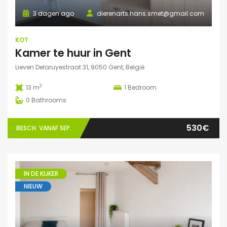
3 dagen ago
dierenarts.hans.smet@gmail.com
KOT
Kamer te huur in Gent
Lieven Delaruyestraat 31, 9050 Gent, België
2
13 m
1
Bedroom
0
Bathrooms
530€
BESCH. VANAF SEP.
IN DE KIJKER
NIEUW