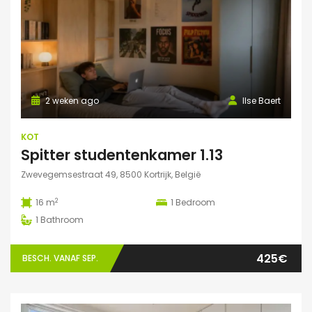
2 weken ago
Ilse Baert
KOT
Spitter studentenkamer 1.13
Zwevegemsestraat 49, 8500 Kortrijk, België
2
16 m
1
Bedroom
1
Bathroom
425€
BESCH. VANAF SEP.