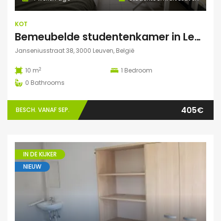
KOT
Bemeubelde studentenkamer in Leuven – Regina Mundi
Janseniusstraat 38, 3000 Leuven, België
2
10 m
1
Bedroom
0
Bathrooms
405€
BESCH. VANAF SEP.
IN DE KIJKER
NIEUW