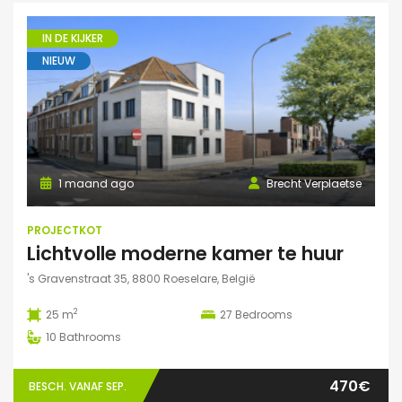
IN DE KIJKER
NIEUW
1 maand ago
Brecht Verplaetse
PROJECTKOT
Lichtvolle moderne kamer te huur
's Gravenstraat 35, 8800 Roeselare, België
2
25 m
27
Bedrooms
10
Bathrooms
470€
BESCH. VANAF SEP.