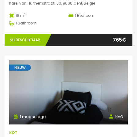
Karel van Hulthemstraat 130, 9000 Gent, België
2
18 m
1
Bedroom
1
Bathroom
765€
NU BESCHIKBAAR
NIEUW
1 maand ago
HVG
KOT