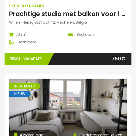
STUDENTENKAMER
Prachtige studio met balkon voor 1 student(e)!
Willem Herreynsstraat 42, Mechelen, België
2
20 m
1
Bedroom
1
Bathroom
750€
BESCH. VANAF SEP.
IN DE KIJKER
NIEUW
4 weken ago
Studentcomfort Leuven