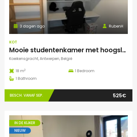
3 dagen ago
RubenH
KOT
Mooie studentenkamer met hoogslaper en grote gemeenschappelijke ruimte/terras in Campus Eilandje
Koeikensgracht, Antwerpen, België
2
18 m
1
Bedroom
1
Bathroom
525€
BESCH. VANAF SEP.
IN DE KIJKER
NIEUW