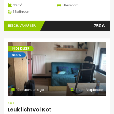
2
30 m
1
Bedroom
1
Bathroom
750€
BESCH. VANAF SEP.
IN DE KIJKER
NIEUW
10 maanden ago
Brecht Verplaetse
KOT
Leuk lichtvol Kot