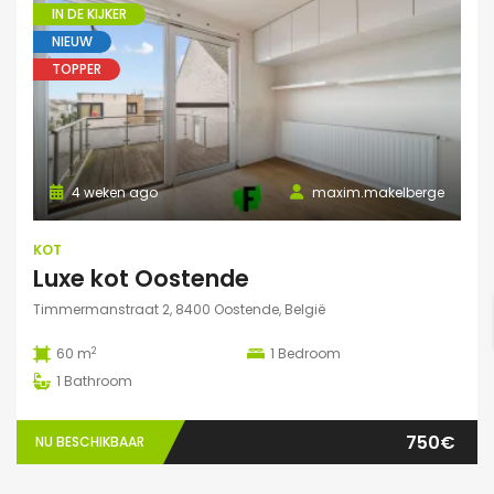
IN DE KIJKER
NIEUW
TOPPER
4 weken ago
maxim.makelberge
KOT
Luxe kot Oostende
Timmermanstraat 2, 8400 Oostende, België
2
60 m
1
Bedroom
1
Bathroom
750€
NU BESCHIKBAAR