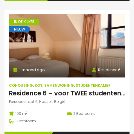
IN DE KIJKER
NIEUW
1 maand ago
Residence 6
COHOUSING
,
KOT
,
SAMENWONING
,
STUDENTENKAMER
Residence 6 – voor TWEE studenten: Exclusieve studentenduplex
Persoonstraat 6, Hasselt, België
2
100 m
2
Bedrooms
1
Bathroom