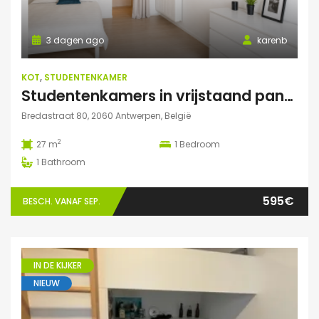
3 dagen ago
karenb
KOT
,
STUDENTENKAMER
Studentenkamers in vrijstaand pand ‘De Drie Snellen’.
Bredastraat 80, 2060 Antwerpen, België
2
27 m
1
Bedroom
1
Bathroom
595€
BESCH. VANAF SEP.
IN DE KIJKER
NIEUW