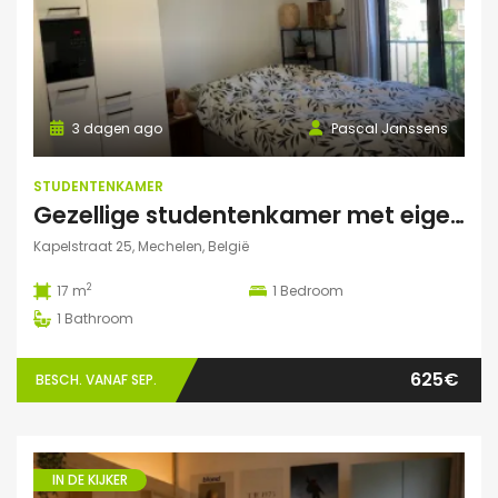
3 dagen ago
Pascal Janssens
STUDENTENKAMER
Gezellige studentenkamer met eigen badkamer in Mechelen
Kapelstraat 25, Mechelen, België
2
17 m
1
Bedroom
1
Bathroom
625€
BESCH. VANAF SEP.
IN DE KIJKER