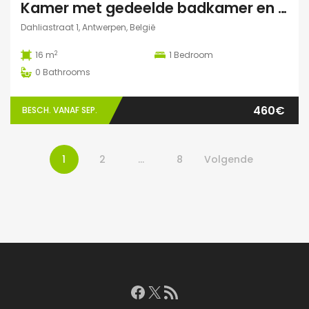
Kamer met gedeelde badkamer en keuken
Dahliastraat 1, Antwerpen, België
2
16 m
1
Bedroom
0
Bathrooms
460€
BESCH. VANAF SEP.
1
2
…
8
Volgende
Facebook
X
RSS feed