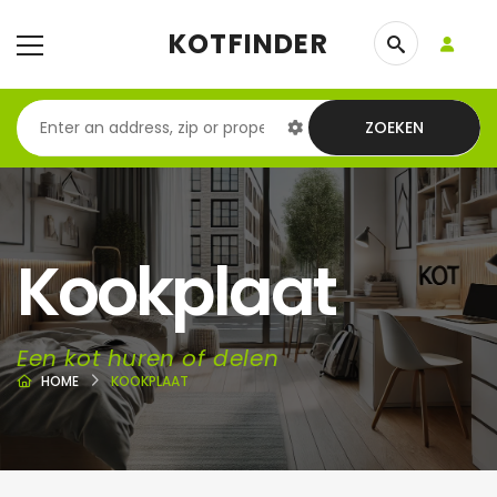
KOTFINDER
ZOEKEN
Kookplaat
Een kot huren of delen
HOME
KOOKPLAAT