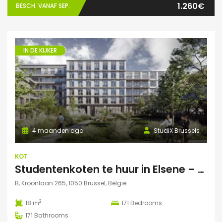
1.260€
BESCH. VANAF SEP.
IN DE KIJKER
4 maanden ago
StudiX Brussels
KOT
Studentenkoten te huur in Elsene – Residentie StudiX
B, Kroonlaan 265, 1050 Brussel, België
2
18 m
171
Bedrooms
171
Bathrooms