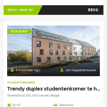
880€
BESCH. VANAF SEP.
IN DE KIJKER
4 maanden ago
Jan Hoppenbrouwers
STUDENTENKAMER
Trendy duplex studentenkamer te huur met grote zonnige tuin, grote polyvalente ruimte (chillen, spelletjes…) en fietsenberging
Groenstraat 263, 3001 Leuven, België
2
30 m
1
Bedroom