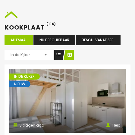
(116)
KOOKPLAAT
ALLEMAAL
NU BESCHIKBAAR
BESCH. VANAF SEP.
In de Kijker
IN DE KIJKER
NIEUW
3 dagen ago
Heidi