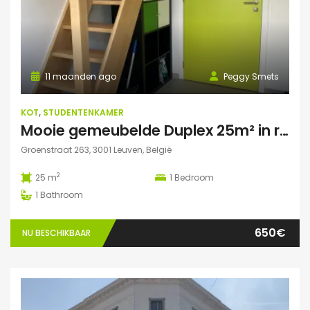
11 maanden ago
Peggy Smets
KOT
,
STUDENTENKAMER
Mooie gemeubelde Duplex 25m² in residentie met tuin
Groenstraat 263, 3001 Leuven, België
2
25 m
1
Bedroom
1
Bathroom
650€
NU BESCHIKBAAR