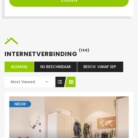
ZOEKEN
(130)
INTERNETVERBINDING
ALLEMAAL
NU BESCHIKBAAR
BESCH. VANAF SEP.
Most Viewed
NIEUW