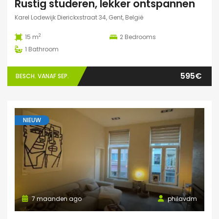
Rustig studeren, lekker ontspannen
Karel Lodewijk Dierickxstraat 34, Gent, België
2
15 m
2
Bedrooms
1
Bathroom
595€
BESCH. VANAF SEP.
NIEUW
7 maanden ago
philavdm