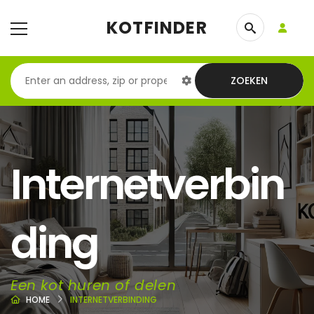
KOTFINDER
ZOEKEN
Internetverbin
ding
Een kot huren of delen
HOME
INTERNETVERBINDING