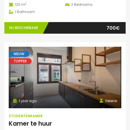
2
120 m
2
Bedrooms
1
Bathroom
700€
NU BESCHIKBAAR
NIEUW
TOPPER
1 jaar ago
Helene
STUDENTENKAMER
Kamer te huur