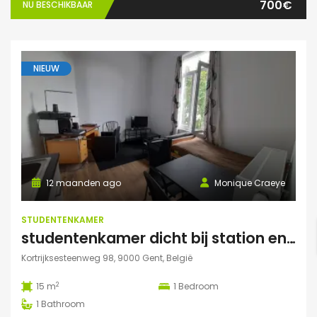
700€
NU BESCHIKBAAR
NIEUW
12 maanden ago
Monique Craeye
STUDENTENKAMER
studentenkamer dicht bij station en Citadelpark centraal gelegen
Kortrijksesteenweg 98, 9000 Gent, België
2
15 m
1
Bedroom
1
Bathroom