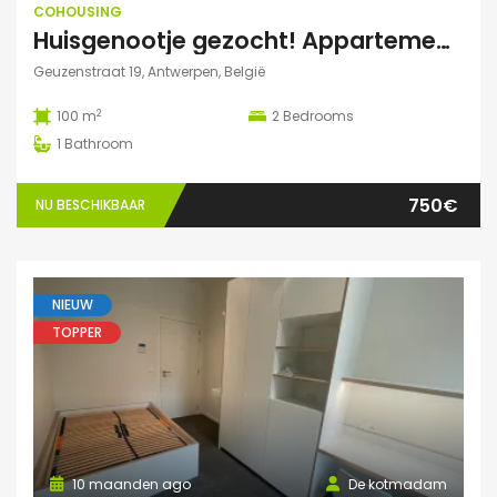
COHOUSING
Huisgenootje gezocht! Appartement aan het Marnixplein, Antwerpen Zuid
Geuzenstraat 19, Antwerpen, België
2
100 m
2
Bedrooms
1
Bathroom
750€
NU BESCHIKBAAR
NIEUW
TOPPER
10 maanden ago
De kotmadam