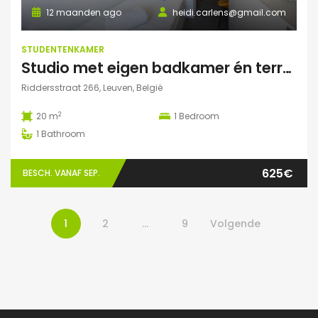
12 maanden ago
heidi.carlens@gmail.com
STUDENTENKAMER
Studio met eigen badkamer én terrasje
Riddersstraat 266, Leuven, België
2
20 m
1
Bedroom
1
Bathroom
625€
BESCH. VANAF SEP.
1
2
…
9
Volgende