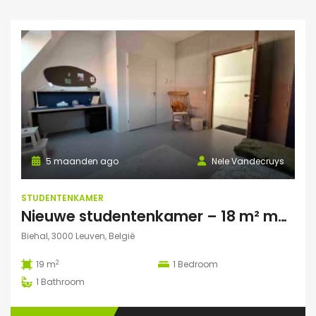
5 maanden ago
Nele Vandecruys
STUDENTENKAMER
Nieuwe studentenkamer – 18 m² met privé autoparking – op 5 min fietsafstand van Campus Gasthuisberg
Biehal, 3000 Leuven, België
2
19 m
1
Bedroom
1
Bathroom