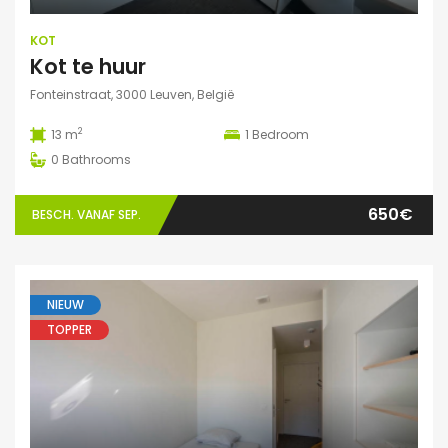
KOT
Kot te huur
Fonteinstraat, 3000 Leuven, België
2
13 m
1
Bedroom
0
Bathrooms
650€
BESCH. VANAF SEP.
NIEUW
TOPPER