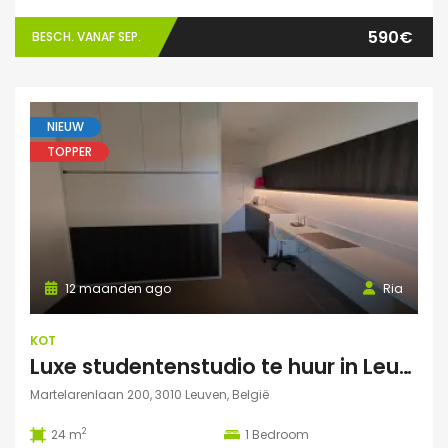
590€
BESCH. VANAF SEP.
NIEUW
TOPPER
12 maanden ago
Ria
KOT
Luxe studentenstudio te huur in Leuven
Martelarenlaan 200, 3010 Leuven, België
2
24 m
1
Bedroom