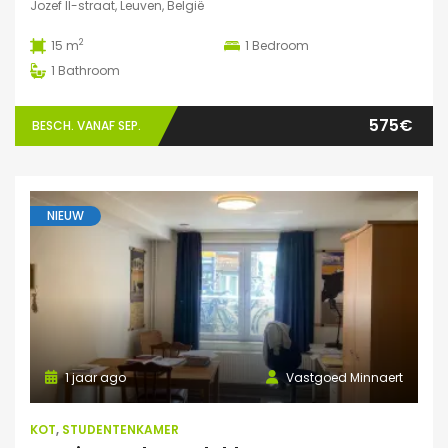
Jozef II-straat, Leuven, België
2
15 m
1
Bedroom
1
Bathroom
575€
BESCH. VANAF SEP.
NIEUW
1 jaar ago
Vastgoed Minnaert
KOT
,
STUDENTENKAMER