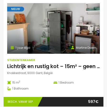
NIEUW
1 jaar ago
Martine Daem
STUDENTENKAMER
Lichtrijk en rustig kot – 15m² – geen domicilie
Knokkestraat, 9000 Gent, België
2
15 m
1
Bedroom
1
Bathroom
597€
BESCH. VANAF SEP.