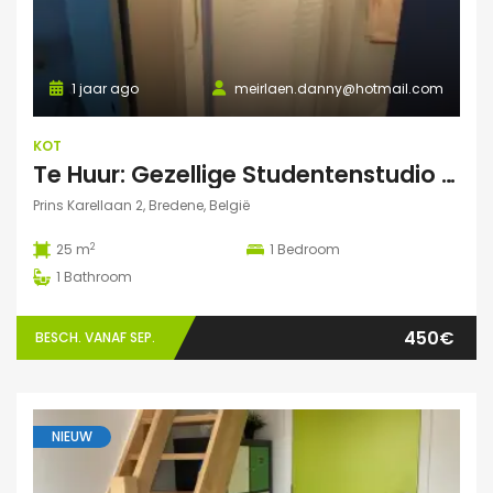
1 jaar ago
meirlaen.danny@hotmail.com
KOT
Te Huur: Gezellige Studentenstudio 25m² in Bredene Duinen – Dicht bij Zee en VIVES!
Prins Karellaan 2, Bredene, België
2
25 m
1
Bedroom
1
Bathroom
450€
BESCH. VANAF SEP.
NIEUW