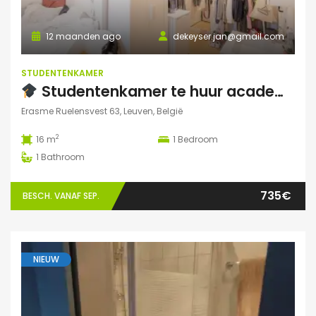
12 maanden ago
dekeyser.jan@gmail.com
STUDENTENKAMER
Studentenkamer te huur academiejaar 2025-2026 – Ruelensvest 63, Leuven (Naamsepoort)
Erasme Ruelensvest 63, Leuven, België
2
16 m
1
Bedroom
1
Bathroom
735€
BESCH. VANAF SEP.
NIEUW