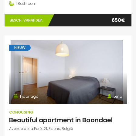
1
Bathroom
650€
BESCH. VANAF SEP.
NIEUW
1 jaar ago
Lena
COHOUSING
Beautiful apartment in Boondael
Avenue de la Forêt 21, Elsene, België