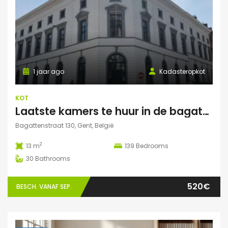
1 jaar ago
Kadasteropkot
KOT
Laatste kamers te huur in de bagattenstraat 130
Bagattenstraat 130, Gent, België
2
13 m
139
Bedrooms
30
Bathrooms
520€
BESCH. VANAF SEP.