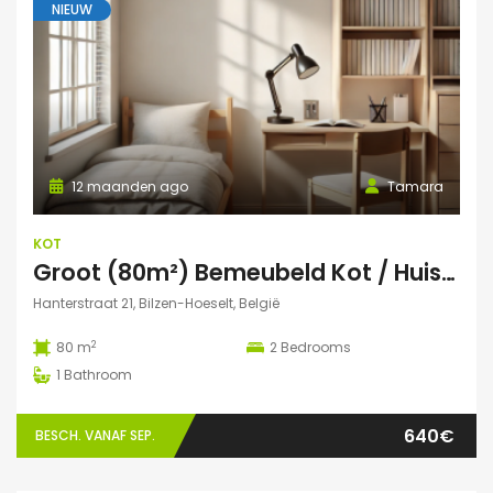
NIEUW
12 maanden ago
Tamara
KOT
Groot (80m²) Bemeubeld Kot / Huis (volledig privé) Diepenbeek
Hanterstraat 21, Bilzen-Hoeselt, België
2
80 m
2
Bedrooms
1
Bathroom
640€
BESCH. VANAF SEP.