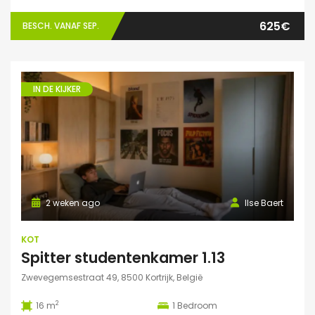
625€
BESCH. VANAF SEP.
IN DE KIJKER
2 weken ago
Ilse Baert
KOT
Spitter studentenkamer 1.13
Zwevegemsestraat 49, 8500 Kortrijk, België
2
16 m
1
Bedroom