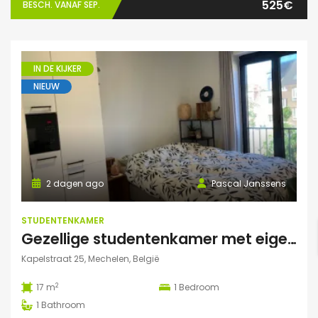
525€
BESCH. VANAF SEP.
IN DE KIJKER
NIEUW
2 dagen ago
Pascal Janssens
STUDENTENKAMER
Gezellige studentenkamer met eigen badkamer in Mechelen
Kapelstraat 25, Mechelen, België
2
17 m
1
Bedroom
1
Bathroom