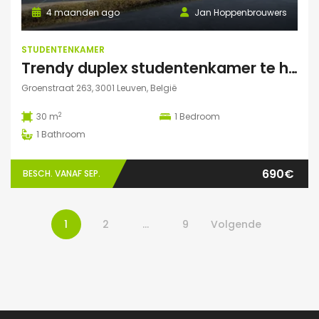
4 maanden ago
Jan Hoppenbrouwers
STUDENTENKAMER
Trendy duplex studentenkamer te huur met grote zonnige tuin, grote polyvalente ruimte (chillen, spelletjes…) en fietsenberging
Groenstraat 263, 3001 Leuven, België
2
30 m
1
Bedroom
1
Bathroom
690€
BESCH. VANAF SEP.
1
2
…
9
Volgende