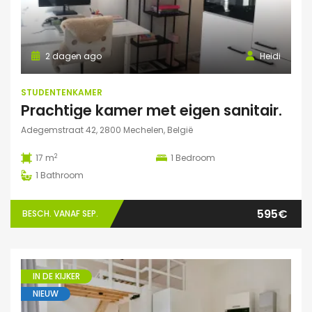
2 dagen ago
Heidi
STUDENTENKAMER
Prachtige kamer met eigen sanitair.
Adegemstraat 42, 2800 Mechelen, België
2
17 m
1
Bedroom
1
Bathroom
595€
BESCH. VANAF SEP.
IN DE KIJKER
NIEUW