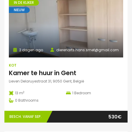
IN DE KIJKER
NIEUW
2 dagen ago
dierenarts.hans.smet@gmail.com
KOT
Kamer te huur in Gent
Lieven Delaruyestraat 31, 9050 Gent, België
2
13 m
1
Bedroom
0
Bathrooms
530€
BESCH. VANAF SEP.