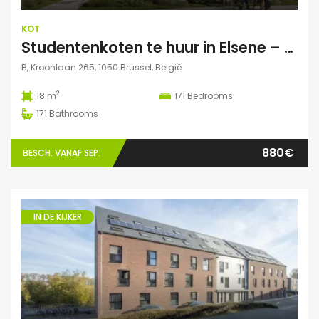
KOT
Studentenkoten te huur in Elsene – Residentie StudiX
B, Kroonlaan 265, 1050 Brussel, België
2
18 m
171
Bedrooms
171
Bathrooms
880€
BESCH. VANAF SEP.
IN DE KIJKER