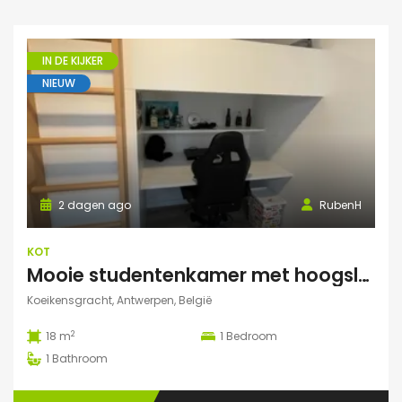
IN DE KIJKER
NIEUW
2 dagen ago
RubenH
KOT
Mooie studentenkamer met hoogslaper en grote gemeenschappelijke ruimte/terras in Campus Eilandje
Koeikensgracht, Antwerpen, België
2
18 m
1
Bedroom
1
Bathroom