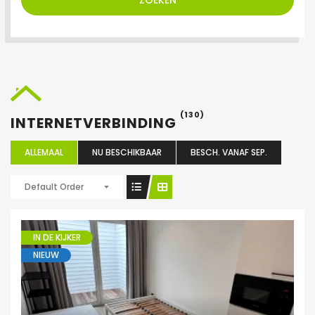
ZOEKEN
(130)
INTERNETVERBINDING
ALLEMAAL
NU BESCHIKBAAR
BESCH. VANAF SEP.
Default Order
IN DE KIJKER
NIEUW