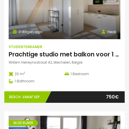
2 dagen ago
Heidi
STUDENTENKAMER
Prachtige studio met balkon voor 1 student(e)!
Willem Herreynsstraat 42, Mechelen, België
2
20 m
1
Bedroom
1
Bathroom
750€
BESCH. VANAF SEP.
IN DE KIJKER