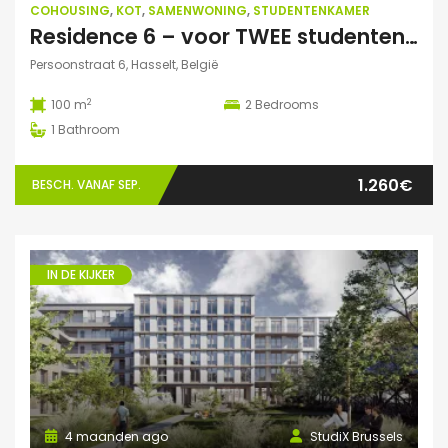
COHOUSING
,
KOT
,
SAMENWONING
,
STUDENTENKAMER
Residence 6 – voor TWEE studenten: Exclusieve studentenduplex
Persoonstraat 6, Hasselt, België
2
100 m
2
Bedrooms
1
Bathroom
1.260€
BESCH. VANAF SEP.
IN DE KIJKER
4 maanden ago
StudiX Brussels