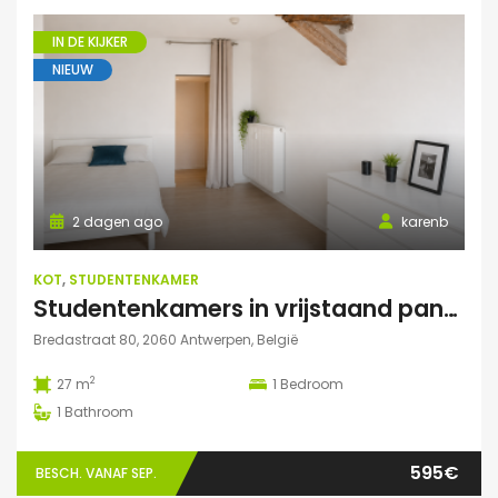
IN DE KIJKER
NIEUW
2 dagen ago
karenb
KOT
,
STUDENTENKAMER
Studentenkamers in vrijstaand pand ‘De Drie Snellen’.
Bredastraat 80, 2060 Antwerpen, België
2
27 m
1
Bedroom
1
Bathroom
595€
BESCH. VANAF SEP.