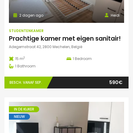
2 dagen ago
Heidi
STUDENTENKAMER
Prachtige kamer met eigen sanitair!
Adegemstraat 42, 2800 Mechelen, België
2
15 m
1
Bedroom
1
Bathroom
590€
BESCH. VANAF SEP.
IN DE KIJKER
NIEUW