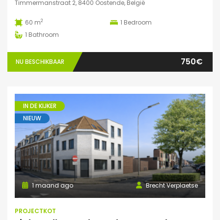
Timmermanstraat 2, 8400 Oostende, België
2
60 m
1
Bedroom
1
Bathroom
750€
NU BESCHIKBAAR
IN DE KIJKER
NIEUW
1 maand ago
Brecht Verplaetse
PROJECTKOT