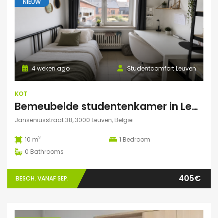
NIEUW
4 weken ago
Studentcomfort Leuven
KOT
Bemeubelde studentenkamer in Leuven – Regina Mundi
Janseniusstraat 38, 3000 Leuven, België
2
10 m
1
Bedroom
0
Bathrooms
405€
BESCH. VANAF SEP.