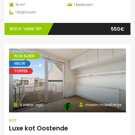
2
16 m
1
Bedroom
1
Bathroom
550€
BESCH. VANAF SEP.
IN DE KIJKER
NIEUW
TOPPER
4 weken ago
maxim.makelberge
KOT
Luxe kot Oostende