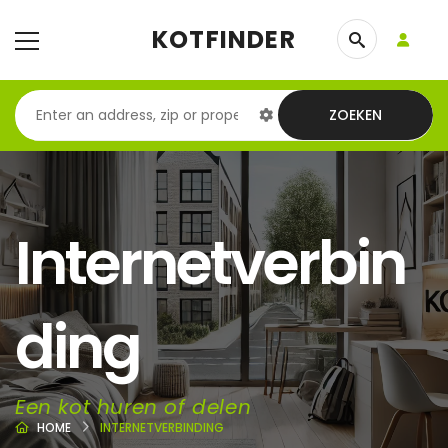
KOTFINDER
ZOEKEN
Internetverbin
ding
Een kot huren of delen
HOME
INTERNETVERBINDING