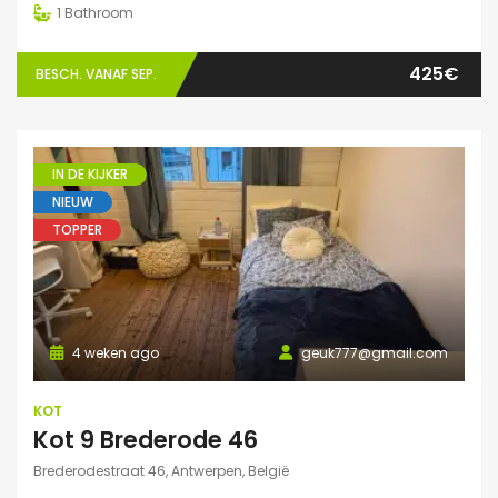
1
Bathroom
425€
BESCH. VANAF SEP.
IN DE KIJKER
NIEUW
TOPPER
4 weken ago
geuk777@gmail.com
KOT
Kot 9 Brederode 46
Brederodestraat 46, Antwerpen, België