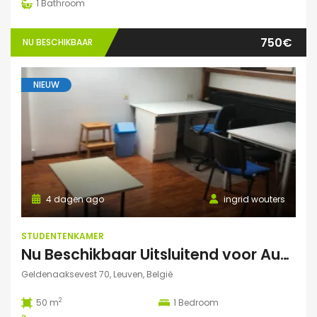
1
Bathroom
750€
NU BESCHIKBAAR
NIEUW
4 dagen ago
ingrid wouters
STUDENTENKAMER
Nu Beschikbaar Uitsluitend voor Augustus 2026 in Leuven Studio
Geldenaaksevest 70, Leuven, België
2
50 m
1
Bedroom