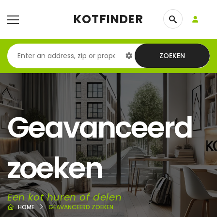
KOTFINDER
ZOEKEN
Geavanceerd
zoeken
Een kot huren of delen
HOME
GEAVANCEERD ZOEKEN