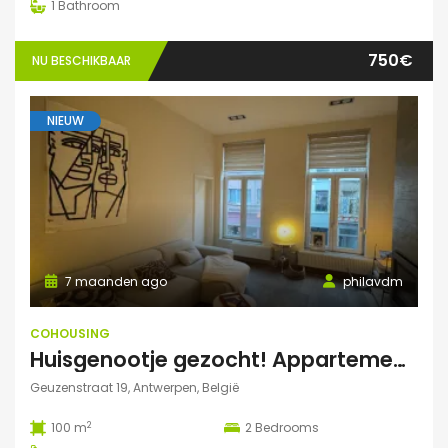
1
Bathroom
750€
NU BESCHIKBAAR
NIEUW
7 maanden ago
philavdm
COHOUSING
Huisgenootje gezocht! Appartement aan het Marnixplein, Antwerpen Zuid
Geuzenstraat 19, Antwerpen, België
2
100 m
2
Bedrooms