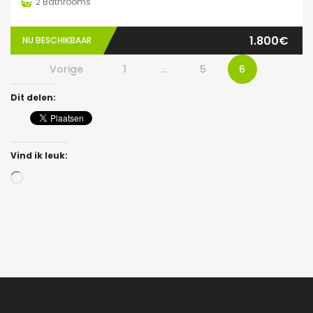
2
Bathrooms
1.800€
NU BESCHIKBAAR
Vorige
1
…
5
6
Dit delen:
Vind ik leuk:
Bezig
met
laden...