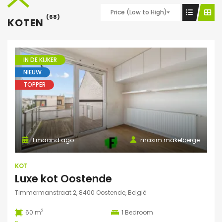
Price (Low to High)
(68)
KOTEN
IN DE KIJKER
NIEUW
TOPPER
1 maand ago
maxim.makelberge
KOT
Luxe kot Oostende
Timmermanstraat 2, 8400 Oostende, België
2
60 m
1
Bedroom