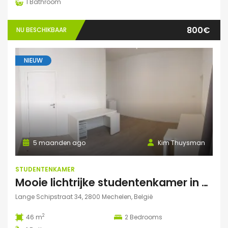
1
Bathroom
800€
NU BESCHIKBAAR
NIEUW
5 maanden ago
Kim Thuysman
STUDENTENKAMER
Mooie lichtrijke studentenkamer in hartje Mechelen! (46m2, 2 pers mogelijk)
Lange Schipstraat 34, 2800 Mechelen, België
2
46 m
2
Bedrooms