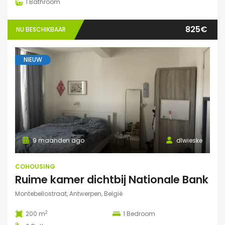
1
Bathroom
825€
NU BESCHIKBAAR
NIEUW
9 maanden ago
dlwieske
COHOUSING
Ruime kamer dichtbij Nationale Bank
Montebellostraat, Antwerpen, België
2
200 m
1
Bedroom