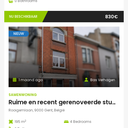
0
Bathrooms
830€
NU BESCHIKBAAR
NIEUW
1 maand ago
Bas Verhagen
SAMENWONING
Ruime en recent gerenoveerde studentenwoning op toplocatie in Gent
Rooigemlaan, 9000 Gent, België
2
195 m
4
Bedrooms