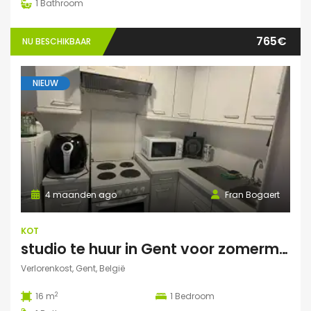
1
Bathroom
765€
NU BESCHIKBAAR
NIEUW
4 maanden ago
Fran Bogaert
KOT
studio te huur in Gent voor zomermaanden
Verlorenkost, Gent, België
2
16 m
1
Bedroom