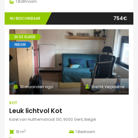
1
Bathroom
754€
NU BESCHIKBAAR
IN DE KIJKER
NIEUW
10 maanden ago
Brecht Verplaetse
KOT
Leuk lichtvol Kot
Karel van Hulthemstraat 130, 9000 Gent, België
2
18 m
1
Bedroom