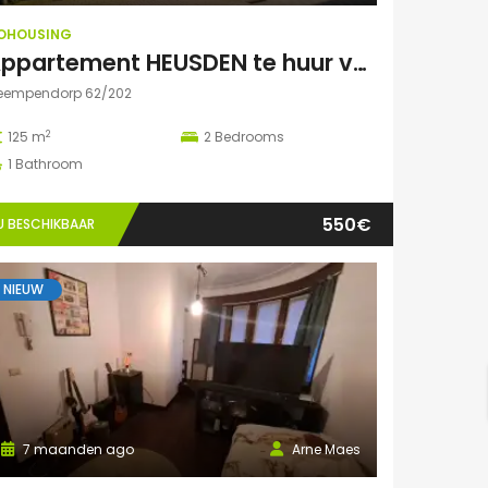
OHOUSING
Appartement HEUSDEN te huur voor COHOUSING
leempendorp 62/202
2
125 m
2
Bedrooms
1
Bathroom
550€
U BESCHIKBAAR
NIEUW
7 maanden ago
Arne Maes