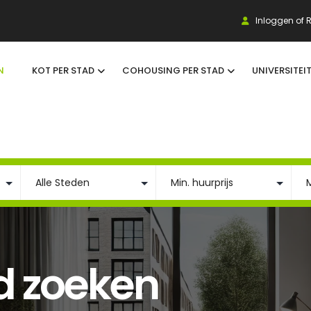
Inloggen of R
N
KOT PER STAD
COHOUSING PER STAD
UNIVERSITEI
 zoeken