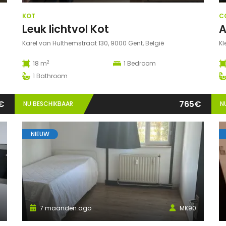
KOT
C
Leuk lichtvol Kot
Karel van Hulthemstraat 130, 9000 Gent, België
K
2
18 m
1
Bedroom
1
Bathroom
€
765€
NU BESCHIKBAAR
N
NIEUW
7 maanden ago
MK90