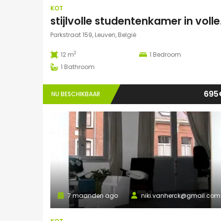
KOT
stijlvoll
Parkstraat 159, Leuven, België
2
12 m
1
Bedroom
1
Bathroom
695
NU BESCHIKBAAR
7 maanden ago
niki.vanherck@gmail.com