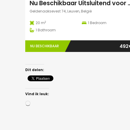
Nu Beschikbaar Uitsluitend voor A
Geldenaaksevest 74, Leuven, België
2
20 m
1
Bedroom
1
Bathroom
492
NU BESCHIKBAAR
Dit delen:
Vind ik leuk:
Bezig
met
laden...