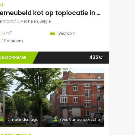
OT
Bemeubeld kot op toplocatie in centrum Mechelen met privédouche, dakterras en lavabo
ermarkt 47, Mechelen, België
2
17 m
1
Bedroom
1
Bathroom
432€
U BESCHIKBAAR
12 maanden ago
Yves Vandenbossche