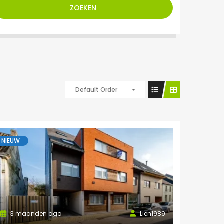
ZOEKEN
Default Order
NIEUW
3 maanden ago
Lien1989