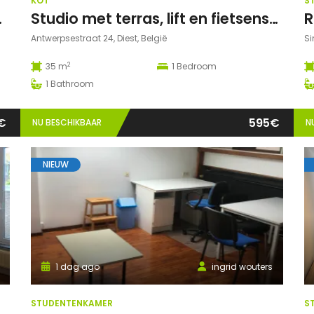
KOT
S
zonnige tuin
Studio met terras, lift en fietsenstalling in Diest
Antwerpsestraat 24, Diest, België
Si
2
35 m
1
Bedroom
1
Bathroom
€
595€
NU BESCHIKBAAR
N
NIEUW
1 dag ago
ingrid wouters
STUDENTENKAMER
S