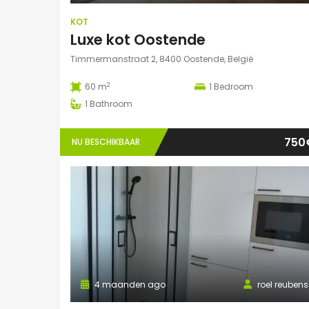
KOT
Luxe kot Oostende
Timmermanstraat 2, 8400 Oostende, België
2
60 m
1
Bedroom
1
Bathroom
750
NU BESCHIKBAAR
4 maanden ago
roel reubens