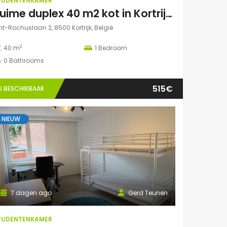
TUDENTENKAMER
Ruime duplex 40 m2 kot in Kortrijk centraal gelegen.
nt-Rochuslaan 2, 8500 Kortrijk, België
2
40 m
1
Bedroom
0
Bathrooms
515€
U BESCHIKBAAR
NIEUW
7 dagen ago
Gerd Teunen
TUDENTENKAMER