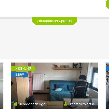
Zoekopdracht Opslaan
IN DE KIJKER
NIEUW
10 maanden ago
Brecht Verplaetse