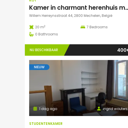
KOT
Kamer in charmant herenhuis met grote 
Willem Herreynsstraat 44, 2800 Mechelen, België
2
20 m
7
Bedrooms
0
Bathrooms
400
NU BESCHIKBAAR
NIEUW
1 dag ago
ingrid wouters
STUDENTENKAMER