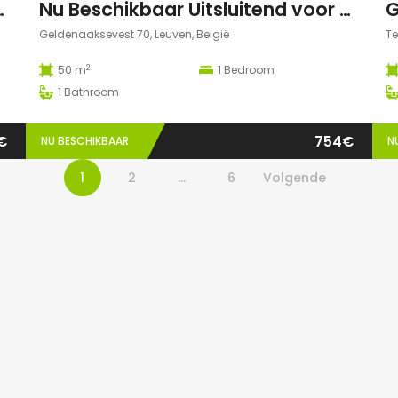
ugustus 2026 in Leuven
Nu Beschikbaar Uitsluitend voor Augustus 2026 in Leuven Studio
Geldenaaksevest 70, Leuven, België
Te
2
50 m
1
Bedroom
1
Bathroom
€
754€
NU BESCHIKBAAR
N
1
2
…
6
Volgende