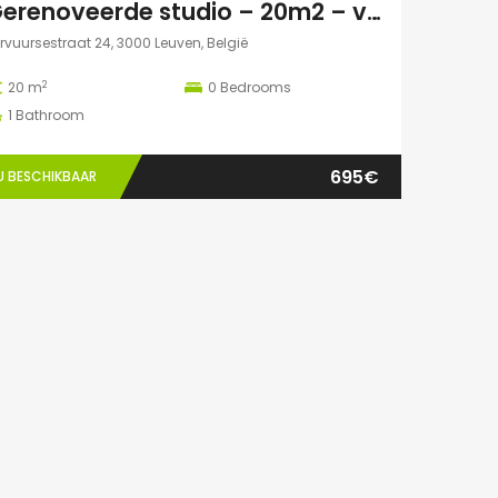
Gerenoveerde studio – 20m2 – vlakbij campus Gasthuisberg
rvuursestraat 24, 3000 Leuven, België
2
20 m
0
Bedrooms
1
Bathroom
695€
U BESCHIKBAAR