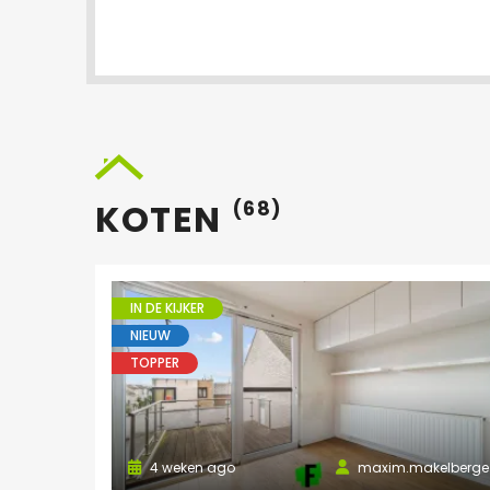
KOTEN
(68)
IN DE KIJKER
NIEUW
TOPPER
4 weken ago
maxim.makelberge