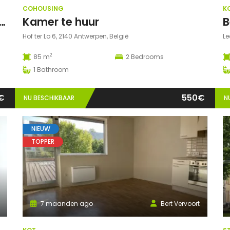
COHOUSING
K
e studentenkamer in volledig gerenoveerd studentenhuis
Kamer te huur
Hof ter Lo 6, 2140 Antwerpen, België
Le
2
85 m
2
Bedrooms
1
Bathroom
€
550€
NU BESCHIKBAAR
N
NIEUW
TOPPER
7 maanden ago
Bert Vervoort