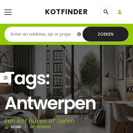
KOTFINDER
ZOEKEN
Tags:
Antwerpen
Een kot huren of delen
HOME
ANTWERPEN