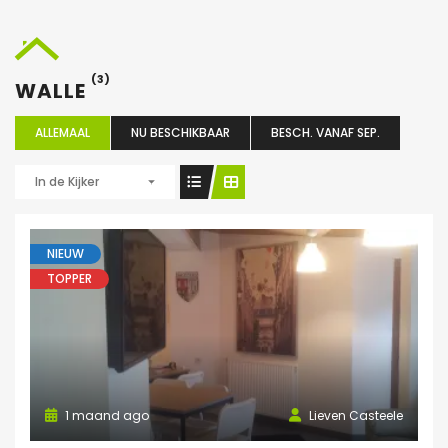
(3)
WALLE
ALLEMAAL
NU BESCHIKBAAR
BESCH. VANAF SEP.
In de Kijker
NIEUW
TOPPER
1 maand ago
Lieven Casteele