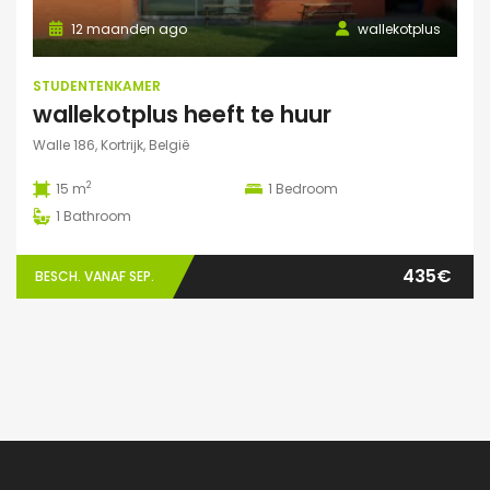
12 maanden ago
wallekotplus
STUDENTENKAMER
wallekotplus heeft te huur
Walle 186, Kortrijk, België
2
15 m
1
Bedroom
1
Bathroom
435€
BESCH. VANAF SEP.