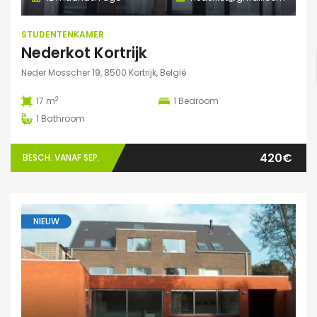
STUDENTENKAMER
Nederkot Kortrijk
Neder Mosscher 19, 8500 Kortrijk, België
2
17 m
1
Bedroom
1
Bathroom
420€
BESCH. VANAF SEP.
NIEUW