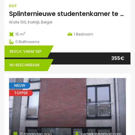
KOT
Splinternieuwe studentenkamer te huur in authentiek herenhuis
Walle 100, Kortrijk, België
2
15 m
1
Bedroom
0
Bathrooms
BESCH. VANAF SEP.
355€
NU BESCHIKBAAR
NIEUW
TOPPER
12 maanden ago
nederkot@gmail.com