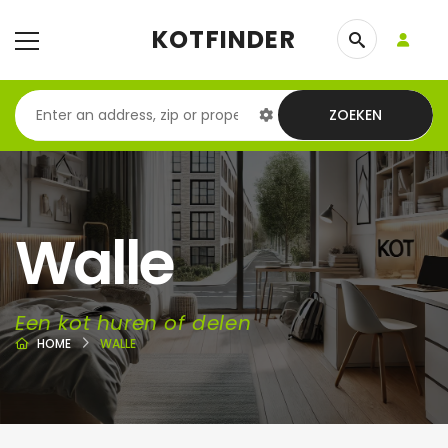
KOTFINDER
ZOEKEN
Walle
Een kot huren of delen
HOME
WALLE