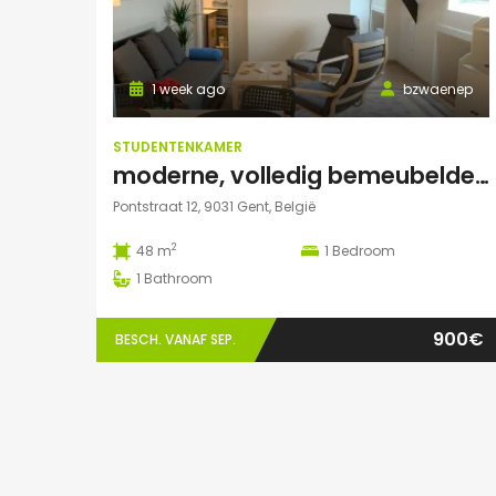
1 week ago
bzwaenep
STUDENTENKAMER
moderne, volledig bemeubelde loft
Pontstraat 12, 9031 Gent, België
2
48 m
1
Bedroom
1
Bathroom
900€
BESCH. VANAF SEP.