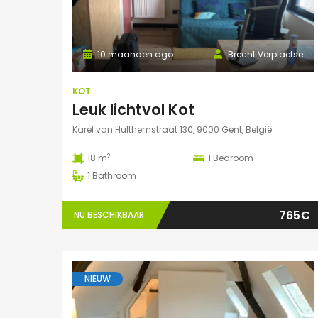
10 maanden ago
Brecht Verplaetse
KOT
Leuk lichtvol Kot
Karel van Hulthemstraat 130, 9000 Gent, België
2
18 m
1
Bedroom
1
Bathroom
765€
NU BESCHIKBAAR
NIEUW