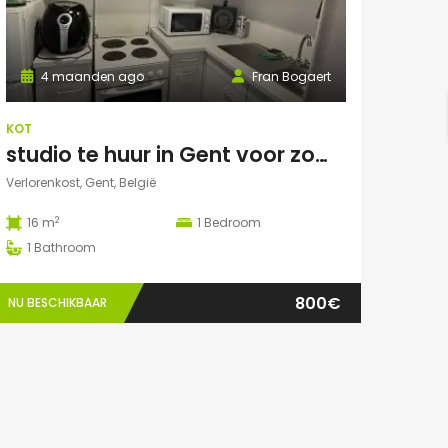
4 maanden ago
Fran Bogaert
KOT
studio te huur in Gent voor zomermaanden
Verlorenkost, Gent, België
2
16 m
1
Bedroom
1
Bathroom
800€
NU BESCHIKBAAR