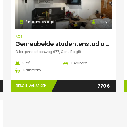
2 maanden ago
Jessy
KOT
Gemeubelde studentenstudio met privéparking op toplocatie nabij UZ Gent en UGent
Ottergemsesteenweg 677, Gent, België
2
18 m
1
Bedroom
1
Bathroom
770€
BESCH. VANAF SEP.