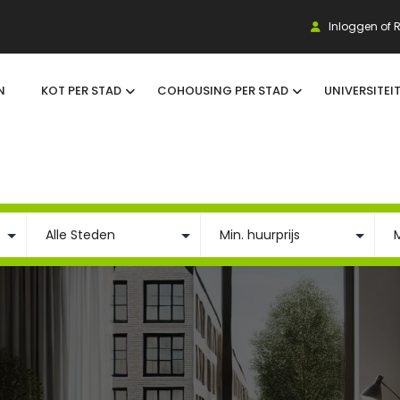
Inloggen of R
N
KOT PER STAD
COHOUSING PER STAD
UNIVERSITEI