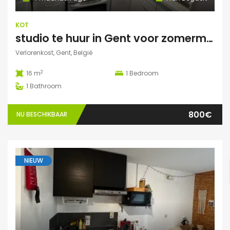
KOT
studio te huur in Gent voor zomermaanden
Verlorenkost, Gent, België
2
16 m
1
Bedroom
1
Bathroom
800€
NU BESCHIKBAAR
NIEUW