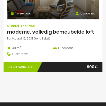
1 week ago
bzwaenep
STUDENTENKAMER
moderne, volledig bemeubelde loft
Pontstraat 12, 9031 Gent, België
2
48 m
1
Bedroom
1
Bathroom
900€
BESCH. VANAF SEP.