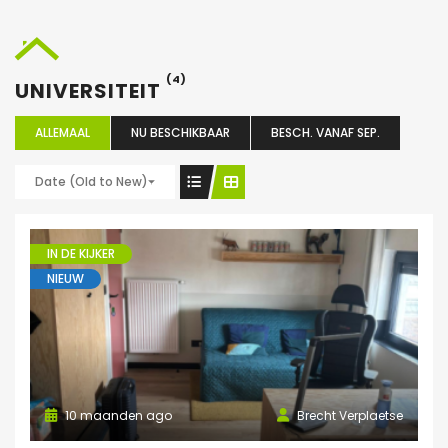
(4)
UNIVERSITEIT
ALLEMAAL
NU BESCHIKBAAR
BESCH. VANAF SEP.
Date (Old to New)
IN DE KIJKER
NIEUW
10 maanden ago
Brecht Verplaetse