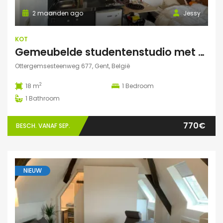
2 maanden ago
Jessy
KOT
Gemeubelde studentenstudio met privéparking op toplocatie nabij UZ Gent en UGent
Ottergemsesteenweg 677, Gent, België
2
18 m
1
Bedroom
1
Bathroom
770€
BESCH. VANAF SEP.
NIEUW