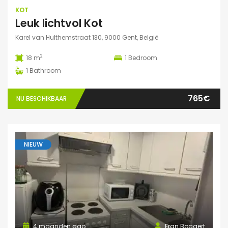
KOT
Leuk lichtvol Kot
Karel van Hulthemstraat 130, 9000 Gent, België
2
18 m
1
Bedroom
1
Bathroom
765€
NU BESCHIKBAAR
NIEUW
4 maanden ago
Fran Bogaert