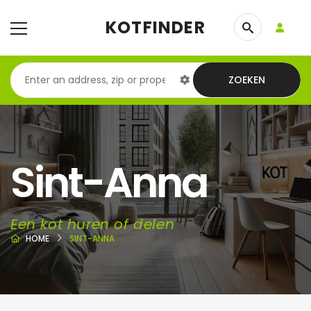
KOTFINDER
ZOEKEN
Sint-Anna
Een kot huren of delen
HOME
SINT-ANNA