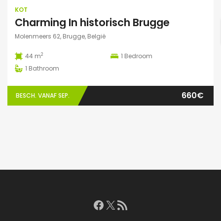
KOT
Charming In historisch Brugge
Molenmeers 62, Brugge, België
2
44 m
1
Bedroom
1
Bathroom
660€
BESCH. VANAF SEP.
Facebook
X
RSS feed