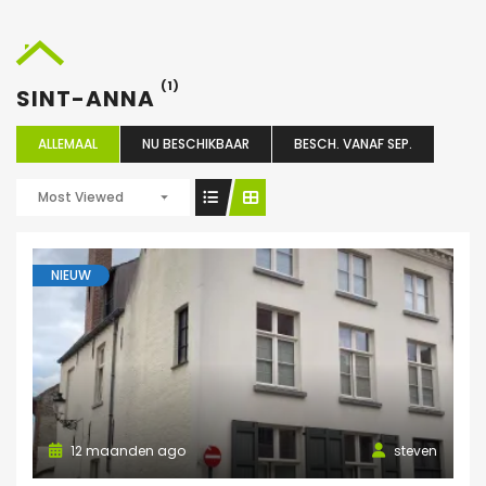
(1)
SINT-ANNA
ALLEMAAL
NU BESCHIKBAAR
BESCH. VANAF SEP.
Most Viewed
NIEUW
12 maanden ago
steven