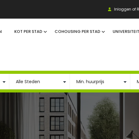
Inloggen of R
N
KOT PER STAD
COHOUSING PER STAD
UNIVERSITEI