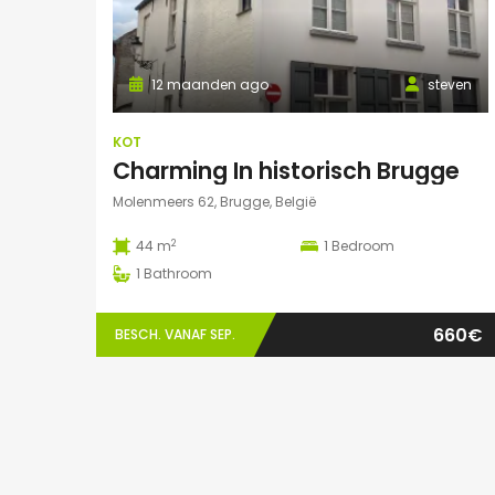
12 maanden ago
steven
KOT
Charming In historisch Brugge
Molenmeers 62, Brugge, België
2
44 m
1
Bedroom
1
Bathroom
660€
BESCH. VANAF SEP.