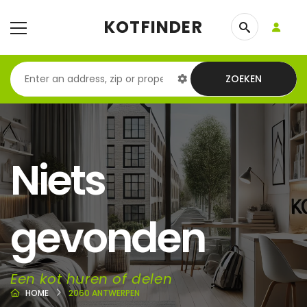
KOTFINDER
ZOEKEN
Niets
gevonden
Een kot huren of delen
HOME
2060 ANTWERPEN