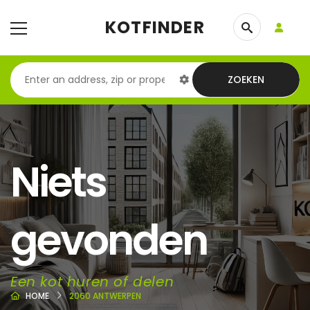
KOTFINDER
ZOEKEN
Niets
gevonden
Een kot huren of delen
HOME
2060 ANTWERPEN