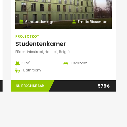
6 maanden ago
Emelie Bieseman
PROJECTKOT
Studentenkamer
Elfde-Liniestraat, Hasselt, België
2
18 m
1
Bedroom
1
Bathroom
578€
NU BESCHIKBAAR