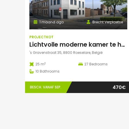
1 maand ago
Brecht Verplaetse
PROJECTKOT
Lichtvolle moderne kamer te huur
's Gravenstraat 35, 8800 Roeselare, België
2
25 m
27
Bedrooms
10
Bathrooms
470€
BESCH. VANAF SEP.