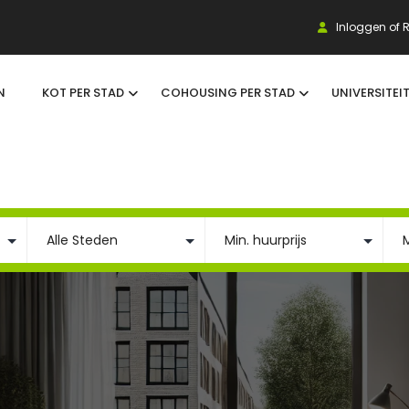
Inloggen of R
N
KOT PER STAD
COHOUSING PER STAD
UNIVERSITEI