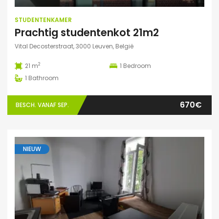
STUDENTENKAMER
Prachtig studentenkot 21m2
Vital Decosterstraat, 3000 Leuven, België
2
21 m
1
Bedroom
1
Bathroom
670€
BESCH. VANAF SEP.
NIEUW