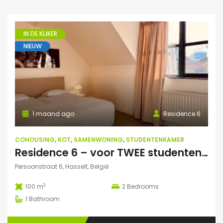
IN DE KIJKER
NIEUW
1 maand ago
Residence 6
COHOUSING
,
KOT
,
SAMENWONING
,
STUDENTENKAMER
Residence 6 – voor TWEE studenten: Exclusieve studentenduplex
Persoonstraat 6, Hasselt, België
2
100 m
2
Bedrooms
1
Bathroom