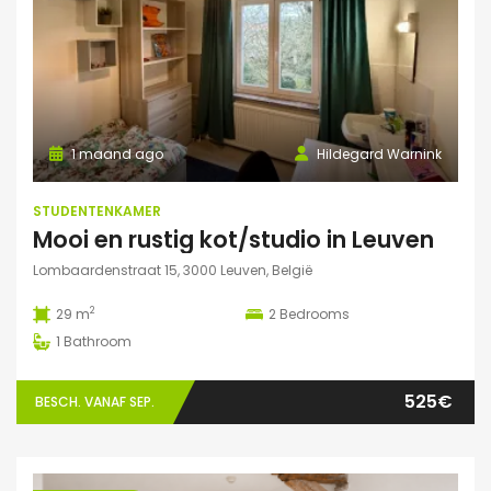
1 maand ago
Hildegard Warnink
STUDENTENKAMER
Mooi en rustig kot/studio in Leuven
Lombaardenstraat 15, 3000 Leuven, België
2
29 m
2
Bedrooms
1
Bathroom
525€
BESCH. VANAF SEP.