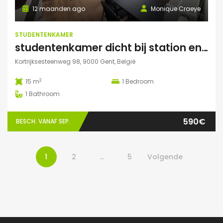
12 maanden ago
Monique Craeye
STUDENTENKAMER
studentenkamer dicht bij station en Citadelpark centraal gelegen
Kortrijksesteenweg 98, 9000 Gent, België
2
15 m
1
Bedroom
1
Bathroom
590€
BESCH. VANAF SEP.
1
2
…
5
Volgende