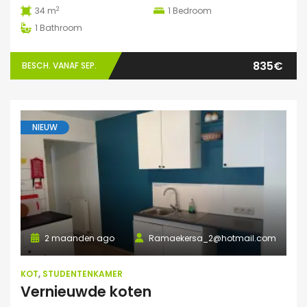
2
34 m
1
Bedroom
1
Bathroom
835€
BESCH. VANAF SEP.
NIEUW
2 maanden ago
Ramaekersa_2@hotmail.com
KOT
,
STUDENTENKAMER
Vernieuwde koten