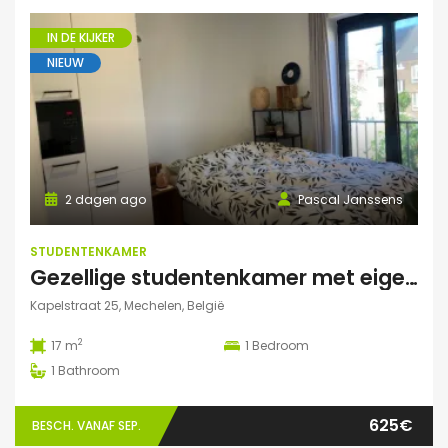
IN DE KIJKER
NIEUW
2 dagen ago
Pascal Janssens
STUDENTENKAMER
Gezellige studentenkamer met eigen badkamer in Mechelen
Kapelstraat 25, Mechelen, België
2
17 m
1
Bedroom
1
Bathroom
625€
BESCH. VANAF SEP.