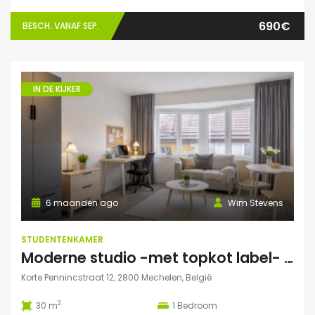
690€
BESCH. VANAF SEP.
IN DE KIJKER
6 maanden ago
Wim Stevens
STUDENTENKAMER
Moderne studio -met topkot label- te huur gelegen in hartje Mechelen
Korte Pennincstraat 12, 2800 Mechelen, België
2
30 m
1
Bedroom