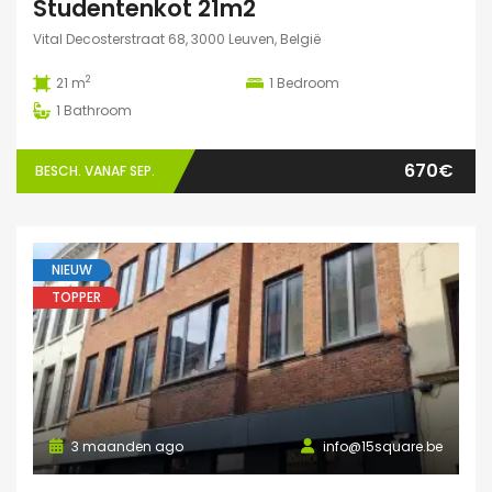
Studentenkot 21m2
Vital Decosterstraat 68, 3000 Leuven, België
2
21 m
1
Bedroom
1
Bathroom
670€
BESCH. VANAF SEP.
NIEUW
TOPPER
3 maanden ago
info@15square.be