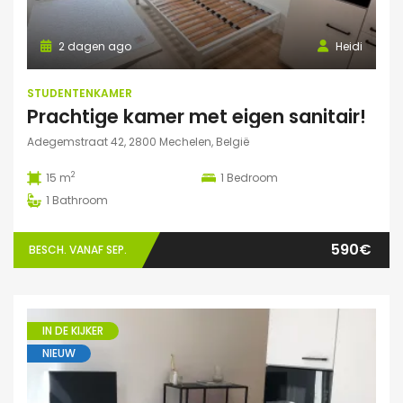
2 dagen ago
Heidi
STUDENTENKAMER
Prachtige kamer met eigen sanitair!
Adegemstraat 42, 2800 Mechelen, België
2
15 m
1
Bedroom
1
Bathroom
590€
BESCH. VANAF SEP.
IN DE KIJKER
NIEUW