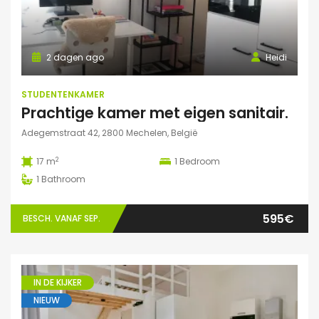
2 dagen ago
Heidi
STUDENTENKAMER
Prachtige kamer met eigen sanitair.
Adegemstraat 42, 2800 Mechelen, België
2
17 m
1
Bedroom
1
Bathroom
595€
BESCH. VANAF SEP.
IN DE KIJKER
NIEUW