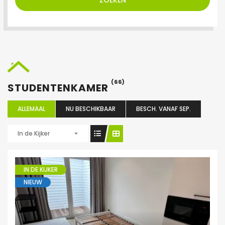
ZOEKEN
(66)
STUDENTENKAMER
ALLEMAAL
NU BESCHIKBAAR
BESCH. VANAF SEP.
In de Kijker
IN DE KIJKER
NIEUW