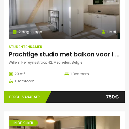
2 dagen ago
Heidi
STUDENTENKAMER
Prachtige studio met balkon voor 1 student(e)!
Willem Herreynsstraat 42, Mechelen, België
2
20 m
1
Bedroom
1
Bathroom
750€
BESCH. VANAF SEP.
IN DE KIJKER