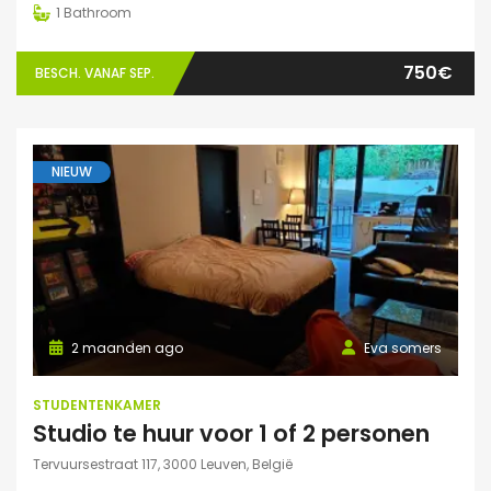
1
Bathroom
750€
BESCH. VANAF SEP.
NIEUW
2 maanden ago
Eva somers
STUDENTENKAMER
Studio te huur voor 1 of 2 personen
Tervuursestraat 117, 3000 Leuven, België