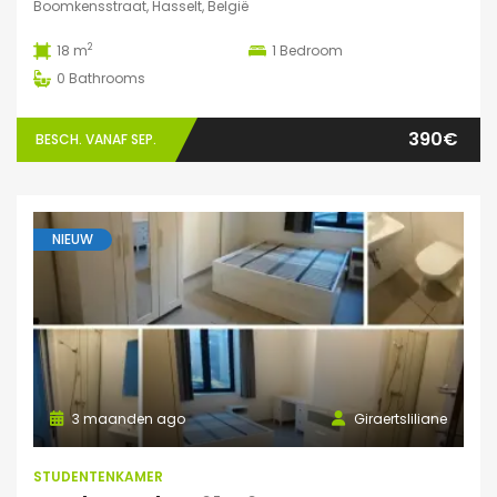
Boomkensstraat, Hasselt, België
2
18 m
1
Bedroom
0
Bathrooms
390€
BESCH. VANAF SEP.
NIEUW
3 maanden ago
Giraertsliliane
STUDENTENKAMER