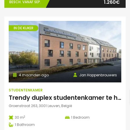
1.260€
BESCH. VANAF SEP.
IN DE KIJKER
4 maanden ago
Jan Hoppenbrouwers
STUDENTENKAMER
Trendy duplex studentenkamer te huur met grote zonnige tuin, grote polyvalente ruimte (chillen, spelletjes…) en fietsenberging
Groenstraat 263, 3001 Leuven, België
2
30 m
1
Bedroom
1
Bathroom