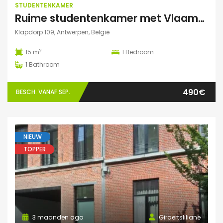
STUDENTENKAMER
Ruime studentenkamer met Vlaams kotlabel, voorzien van eigen douche en lavabo, in kleinschalige residentie
Klapdorp 109, Antwerpen, België
2
15 m
1
Bedroom
1
Bathroom
490€
BESCH. VANAF SEP.
NIEUW
TOPPER
3 maanden ago
Giraertsliliane