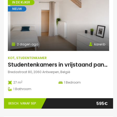
IN DE KIJKER
NIEUW
2 dagen ago
karenb
KOT
,
STUDENTENKAMER
Studentenkamers in vrijstaand pand ‘De Drie Snellen’.
Bredastraat 80, 2060 Antwerpen, België
2
27 m
1
Bedroom
1
Bathroom
595€
BESCH. VANAF SEP.