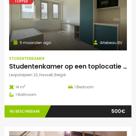
TOPPER
5 maanden ago
Artebeau BV
STUDENTENKAMER
Studentenkamer op een toplocatie te Hasselt
Leopoldplein 23, Hasselt, België
2
14 m
1
Bedroom
1
Bathroom
500€
NU BESCHIKBAAR