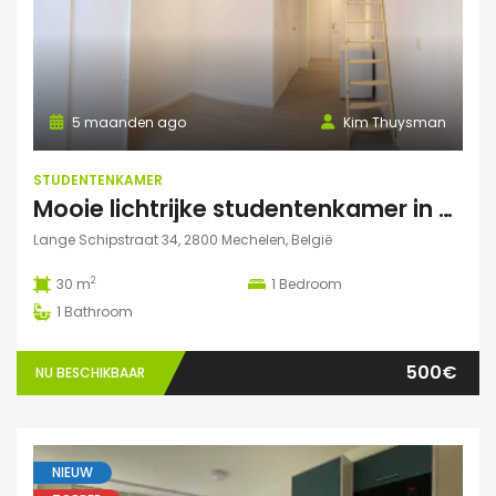
5 maanden ago
Kim Thuysman
STUDENTENKAMER
Mooie lichtrijke studentenkamer in hartje Mechelen! (te huur t.e.m. 31 augustus)
Lange Schipstraat 34, 2800 Mechelen, België
2
30 m
1
Bedroom
1
Bathroom
500€
NU BESCHIKBAAR
NIEUW