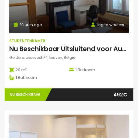
19 uren ago
ingrid wouters
STUDENTENKAMER
Nu Beschikbaar Uitsluitend voor Augustus 2026 in Leuven
Geldenaaksevest 74, Leuven, België
2
20 m
1
Bedroom
1
Bathroom
492€
NU BESCHIKBAAR