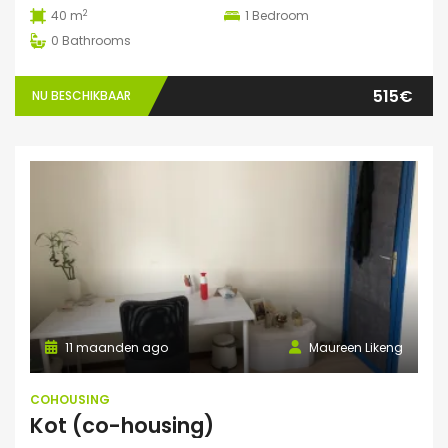
2
40 m
1
Bedroom
0
Bathrooms
515€
NU BESCHIKBAAR
11 maanden ago
Maureen Likeng
COHOUSING
Kot (co-housing)