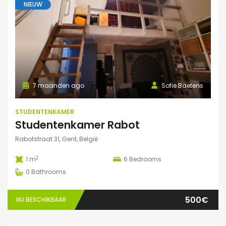
NIEUW
7 maanden ago
Sofie.Baetens
STUDENTENKAMER
Studentenkamer Rabot
Rabotstraat 31, Gent, België
2
1 m
6
Bedrooms
0
Bathrooms
500€
NU BESCHIKBAAR