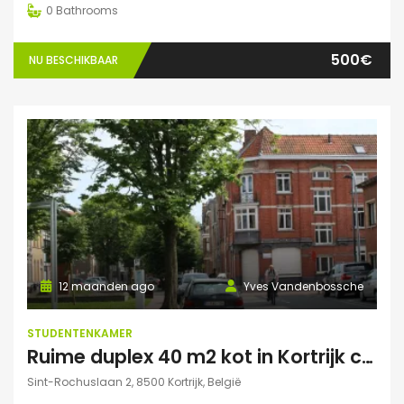
0
Bathrooms
500€
NU BESCHIKBAAR
12 maanden ago
Yves Vandenbossche
STUDENTENKAMER
Ruime duplex 40 m2 kot in Kortrijk centraal gelegen.
Sint-Rochuslaan 2, 8500 Kortrijk, België