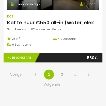
11 maanden ago
Burhan
KOT
Kot te huur €550 all-in (water, elektriciteit, wifi incl)
Sint-Jozefstraat 82, Antwerpen, België
2
25 m
4
Bedrooms
0
Bathrooms
550€
NU BESCHIKBAAR
Vorige
1
2
3
…
5
Volgende