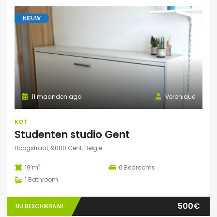
NIEUW
11 maanden ago
Veronique
KOT
Studenten studio Gent
Hoogstraat, 9000 Gent, België
2
19 m
0
Bedrooms
1
Bathroom
500€
NU BESCHIKBAAR