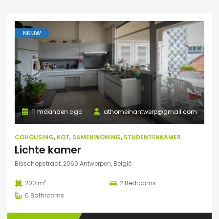
NIEUW
11 maanden ago
athomeinantwerp@gmail.com
COHOUSING
,
KOT
,
SAMENWONING
,
STUDENTENKAMER
Lichte kamer
Bisschopstraat, 2060 Antwerpen, België
2
200 m
2
Bedrooms
0
Bathrooms