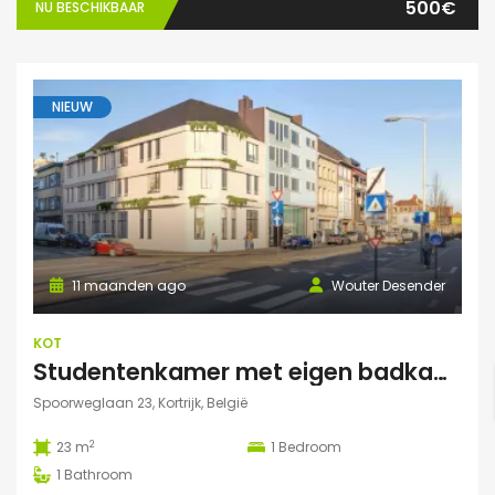
500€
NU BESCHIKBAAR
NIEUW
11 maanden ago
Wouter Desender
KOT
Studentenkamer met eigen badkamer
Spoorweglaan 23, Kortrijk, België
2
23 m
1
Bedroom
1
Bathroom