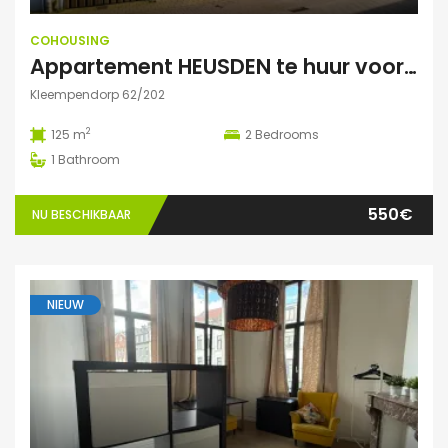
COHOUSING
Appartement HEUSDEN te huur voor COHOUSING
Kleempendorp 62/202
2
125 m
2
Bedrooms
1
Bathroom
550€
NU BESCHIKBAAR
NIEUW