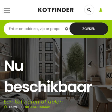
KOTFINDER
ZOEKEN
Nu
beschikbaar
Een kot huren of delen
HOME
NU BESCHIKBAAR