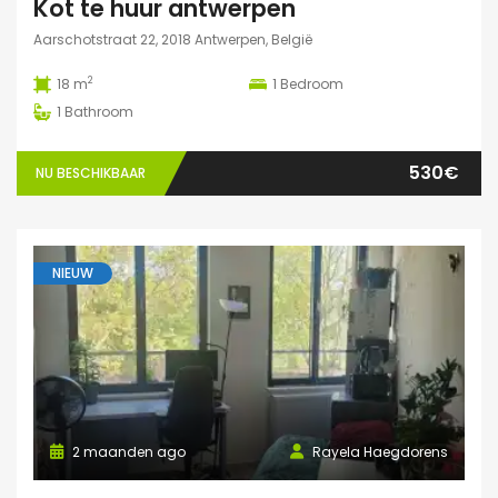
Kot te huur antwerpen
Aarschotstraat 22, 2018 Antwerpen, België
2
18 m
1
Bedroom
1
Bathroom
530€
NU BESCHIKBAAR
NIEUW
2 maanden ago
Rayela Haegdorens