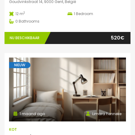
Goudvinkstraat 14, 9000 Gent, België
2
12 m
1
Bedroom
0
Bathrooms
520€
NU BESCHIKBAAR
NIEUW
1 maand ago
Limara henneke
KOT