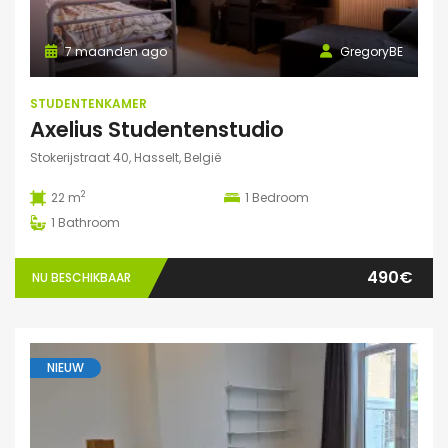
7 maanden ago
GregoryBE
STUDENTENKAMER
Axelius Studentenstudio
Stokerijstraat 40, Hasselt, België
2
22 m
1
Bedroom
1
Bathroom
490€
NU BESCHIKBAAR
NIEUW