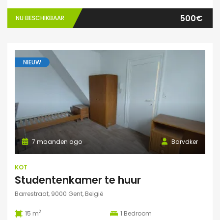
500€
NU BESCHIKBAAR
NIEUW
7 maanden ago
Barvdker
KOT
Studentenkamer te huur
Barrestraat, 9000 Gent, België
2
15 m
1
Bedroom