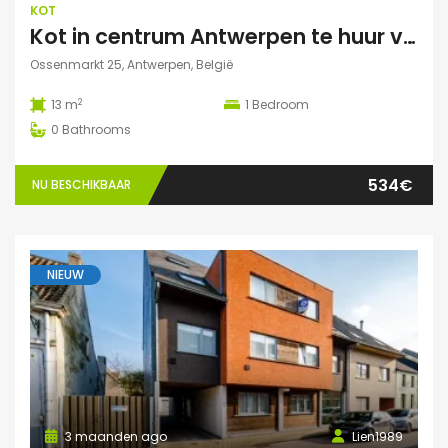
KOT
Kot in centrum Antwerpen te huur voor zomermaanden: JUNI/JULI/AUGUSTUS
Ossenmarkt 25, Antwerpen, België
2
13 m
1
Bedroom
0
Bathrooms
534€
NU BESCHIKBAAR
NIEUW
3 maanden ago
Lien1989