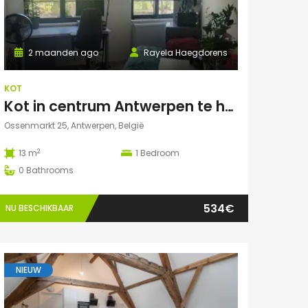
2 maanden ago
Rayela Haegdorens
KOT
Kot in centrum Antwerpen te huur voor zomermaanden: JUNI/JULI/AUGUSTUS
Ossenmarkt 25, Antwerpen, België
2
13 m
1
Bedroom
0
Bathrooms
534€
NU BESCHIKBAAR
NIEUW