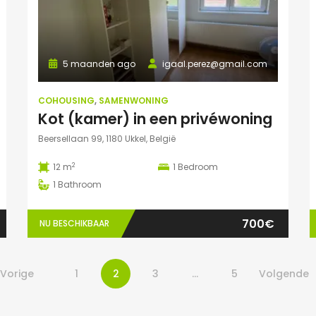
5 maanden ago
igaal.perez@gmail.com
COHOUSING
,
SAMENWONING
Kot (kamer) in een privéwoning
Beersellaan 99, 1180 Ukkel, België
2
12 m
1
Bedroom
1
Bathroom
700€
NU BESCHIKBAAR
Vorige
1
2
3
…
5
Volgende