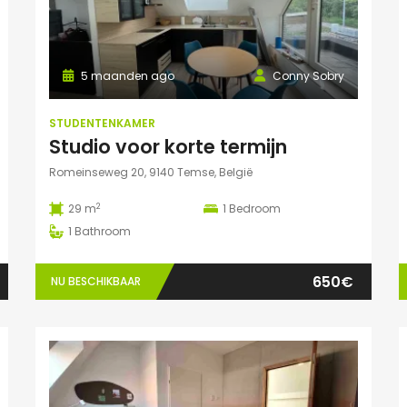
5 maanden ago
Conny Sobry
STUDENTENKAMER
Studio voor korte termijn
Romeinseweg 20, 9140 Temse, België
2
29 m
1
Bedroom
1
Bathroom
650€
NU BESCHIKBAAR