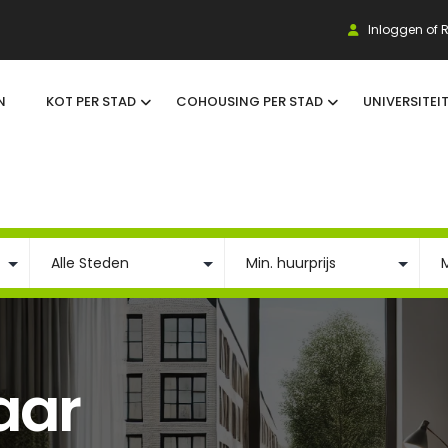
Inloggen of R
N
KOT PER STAD
COHOUSING PER STAD
UNIVERSITEI
aar