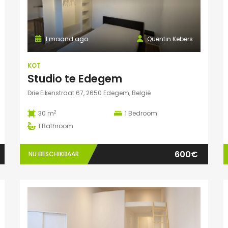
1 maand ago
Quentin Kebers
KOT
Studio te Edegem
Drie Eikenstraat 67, 2650 Edegem, België
2
30 m
1
Bedroom
1
Bathroom
600€
NU BESCHIKBAAR