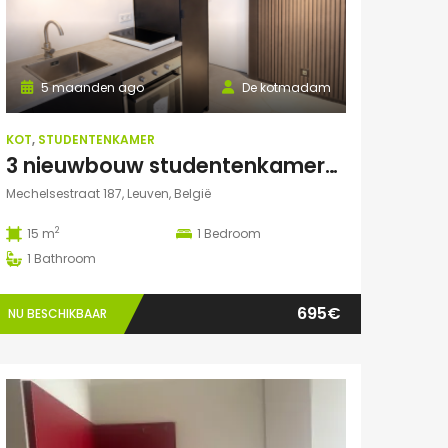
5 maanden ago
De kotmadam
KOT
,
STUDENTENKAMER
3 nieuwbouw studentenkamers met eigen sanitair
Mechelsestraat 187, Leuven, België
2
15 m
1
Bedroom
1
Bathroom
695€
NU BESCHIKBAAR