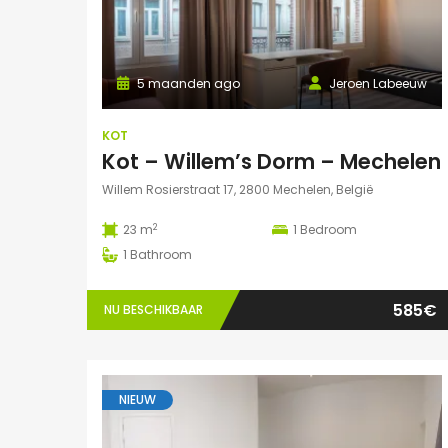
5 maanden ago
Jeroen Labeeuw
KOT
Kot – Willem’s Dorm – Mechelen
Willem Rosierstraat 17, 2800 Mechelen, België
2
23 m
1
Bedroom
1
Bathroom
585€
NU BESCHIKBAAR
NIEUW