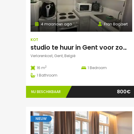
4 maanden ago
Fran Bogaert
KOT
studio te huur in Gent voor zomermaanden
Verlorenkost, Gent, België
2
16 m
1
Bedroom
1
Bathroom
800€
NU BESCHIKBAAR
NIEUW