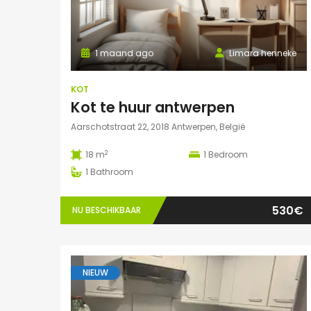
1 maand ago
Limara henneke
KOT
Kot te huur antwerpen
Aarschotstraat 22, 2018 Antwerpen, België
2
18 m
1
Bedroom
1
Bathroom
530€
NU BESCHIKBAAR
NIEUW