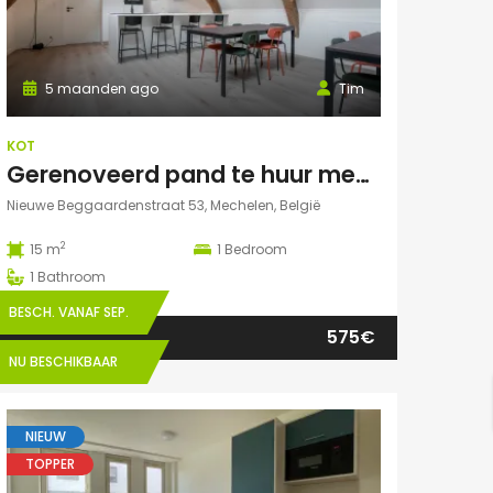
5 maanden ago
Tim
KOT
Gerenoveerd pand te huur mechelen Nieuwe Beggaardenstr
Nieuwe Beggaardenstraat 53, Mechelen, België
2
15 m
1
Bedroom
1
Bathroom
BESCH. VANAF SEP.
575€
NU BESCHIKBAAR
NIEUW
TOPPER