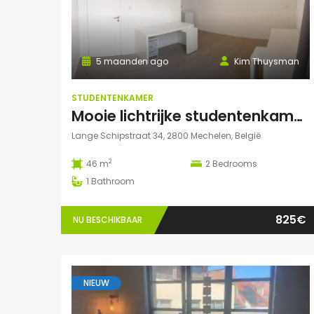
5 maanden ago
Kim Thuysman
STUDENTENKAMER
Mooie lichtrijke studentenkamer in hartje Mechelen! (46m2, 2 pers mogelijk)
Lange Schipstraat 34, 2800 Mechelen, België
2
46 m
2
Bedrooms
1
Bathroom
825€
NU BESCHIKBAAR
NIEUW