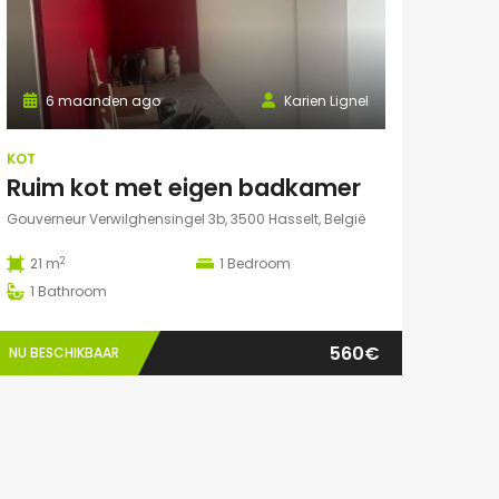
6 maanden ago
Karien Lignel
KOT
Ruim kot met eigen badkamer
Gouverneur Verwilghensingel 3b, 3500 Hasselt, België
2
21 m
1
Bedroom
1
Bathroom
560€
NU BESCHIKBAAR