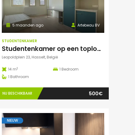
5 maanden ago
Artebeau BV
STUDENTENKAMER
Studentenkamer op een toplocatie te Hasselt
Leopoldplein 23, Hasselt, België
2
14 m
1
Bedroom
1
Bathroom
500€
NU BESCHIKBAAR
NIEUW