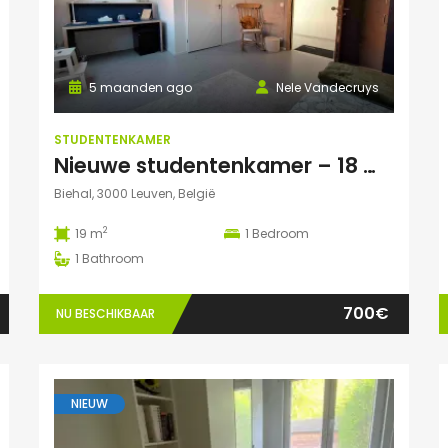
5 maanden ago
Nele Vandecruys
STUDENTENKAMER
Nieuwe studentenkamer – 18 m² met privé autoparking – op 5 min fietsafstand van Campus Gasthuisberg
Biehal, 3000 Leuven, België
2
19 m
1
Bedroom
1
Bathroom
700€
NU BESCHIKBAAR
NIEUW