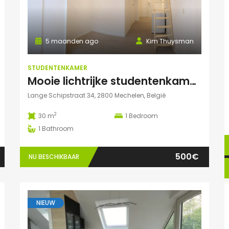
5 maanden ago
Kim Thuysman
STUDENTENKAMER
Mooie lichtrijke studentenkamer in hartje Mechelen! (te huur t.e.m. 31 augustus)
Lange Schipstraat 34, 2800 Mechelen, België
2
30 m
1
Bedroom
1
Bathroom
500€
NU BESCHIKBAAR
NIEUW