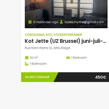
5 maanden ago
baele.myrthe@gmail.com
COHOUSING
,
KOT
,
STUDENTENKAMER
Kot Jette (UZ Brussel) juni-juli-aug-sept 2026
Rue Henri Werrie 12, Jette, België
2
14 m
1
Bedroom
1
Bathroom
450€
NU BESCHIKBAAR