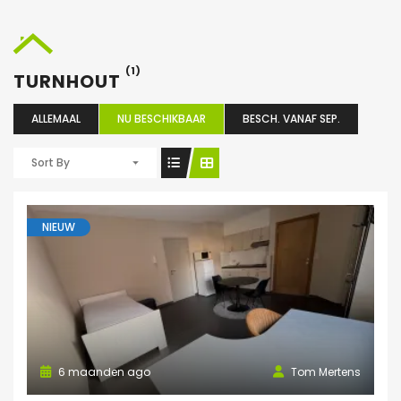
(1)
TURNHOUT
ALLEMAAL
NU BESCHIKBAAR
BESCH. VANAF SEP.
Sort By
NIEUW
6 maanden ago
Tom Mertens