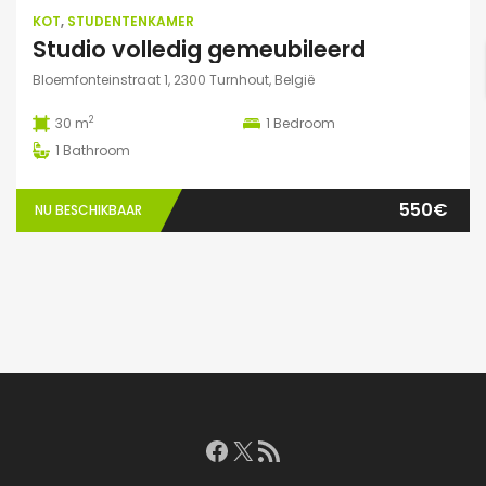
KOT
,
STUDENTENKAMER
Studio volledig gemeubileerd
Bloemfonteinstraat 1, 2300 Turnhout, België
2
30 m
1
Bedroom
1
Bathroom
550€
NU BESCHIKBAAR
Facebook
X
RSS feed