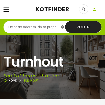
KOTFINDER
ZOEKEN
Turnhout
Een kot huren of delen
HOME
TURNHOUT