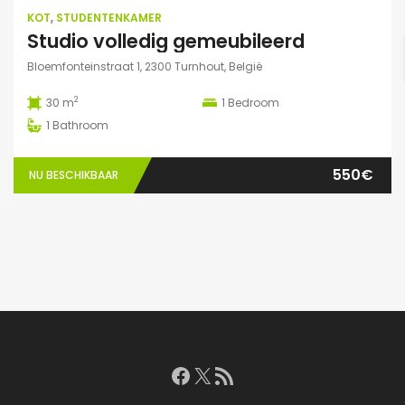
KOT
,
STUDENTENKAMER
Studio volledig gemeubileerd
Bloemfonteinstraat 1, 2300 Turnhout, België
2
30 m
1
Bedroom
1
Bathroom
550€
NU BESCHIKBAAR
Facebook
X
RSS feed