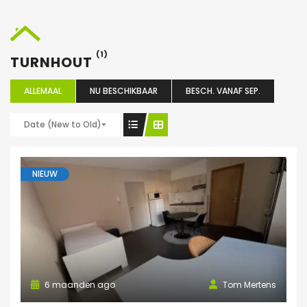
(1)
TURNHOUT
ALLEMAAL
NU BESCHIKBAAR
BESCH. VANAF SEP.
Date (New to Old)
NIEUW
6 maanden ago
Tom Mertens