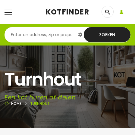
KOTFINDER
ZOEKEN
Turnhout
Een kot huren of delen
HOME
TURNHOUT