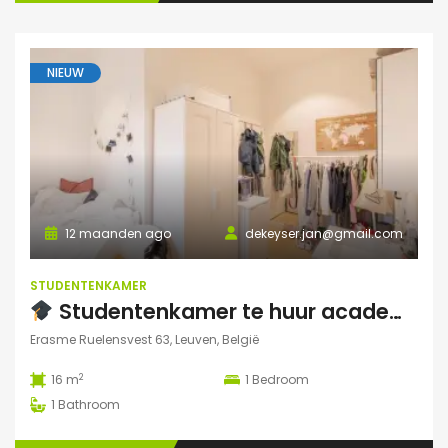
NIEUW
12 maanden ago
dekeyser.jan@gmail.com
STUDENTENKAMER
Studentenkamer te huur academiejaar 2025-2026 – Ruelensvest 63, Leuven (Naamsepoort)
Erasme Ruelensvest 63, Leuven, België
2
16 m
1
Bedroom
1
Bathroom