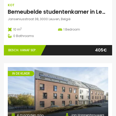
KOT
Bemeubelde studentenkamer in Leuven – Regina Mundi
Janseniusstraat 38, 3000 Leuven, België
2
10 m
1
Bedroom
0
Bathrooms
405€
BESCH. VANAF SEP.
IN DE KIJKER
4 maanden ago
Jan Hoppenbrouwers