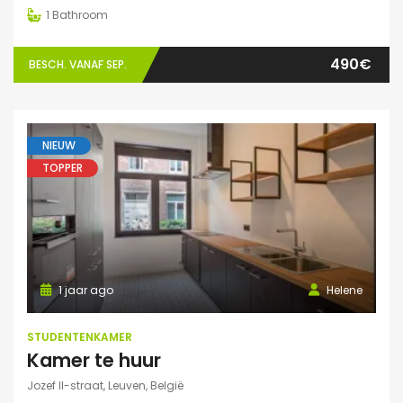
1
Bathroom
490€
BESCH. VANAF SEP.
NIEUW
TOPPER
1 jaar ago
Helene
STUDENTENKAMER
Kamer te huur
Jozef II-straat, Leuven, België