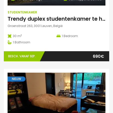
STUDENTENKAMER
Trendy duplex studentenkamer te huur met grote zonnige tuin, grote polyvalente ruimte (chillen, spelletjes…) en fietsenberging
Groenstraat 263, 3001 Leuven, België
2
30 m
1
Bedroom
1
Bathroom
690€
BESCH. VANAF SEP.
NIEUW