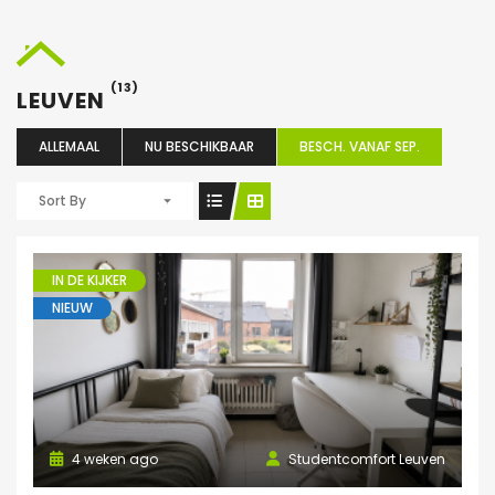
(13)
LEUVEN
ALLEMAAL
NU BESCHIKBAAR
BESCH. VANAF SEP.
Sort By
IN DE KIJKER
NIEUW
4 weken ago
Studentcomfort Leuven