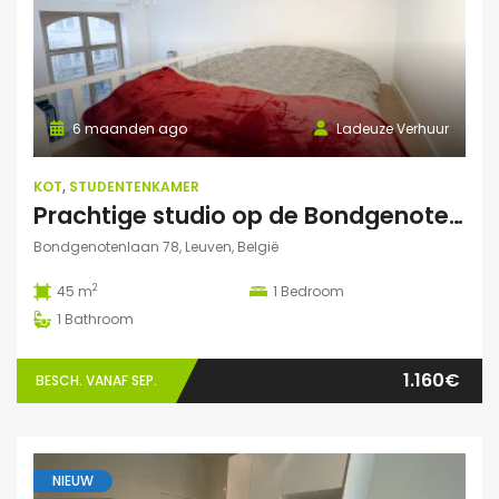
6 maanden ago
Ladeuze Verhuur
KOT
,
STUDENTENKAMER
Prachtige studio op de Bondgenotenlaan
Bondgenotenlaan 78, Leuven, België
2
45 m
1
Bedroom
1
Bathroom
1.160€
BESCH. VANAF SEP.
NIEUW