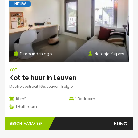
NIEUW
11 maanden ago
Natasja Kuipers
KOT
Kot te huur in Leuven
Mechelsestraat 165, Leuven, België
2
18 m
1
Bedroom
1
Bathroom
695€
BESCH. VANAF SEP.