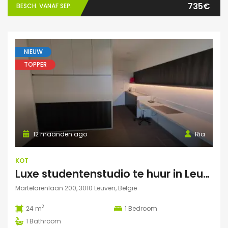
735€
BESCH. VANAF SEP.
NIEUW
TOPPER
12 maanden ago
Ria
KOT
Luxe studentenstudio te huur in Leuven
Martelarenlaan 200, 3010 Leuven, België
2
24 m
1
Bedroom
1
Bathroom