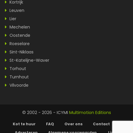
Kortrijk
Leuven
Lier
Mechelen
Oostende
Roeselare
Sint-Niklaas
St-Katelijne-Waver
Torhout
Turnhout
Vilvoorde
© 2002 - 2026 - ICYMI
Multimotion Editions
Kot te huur
FAQ
Over ons
Contact
Adverteren
Algemene voorwaarden
Links