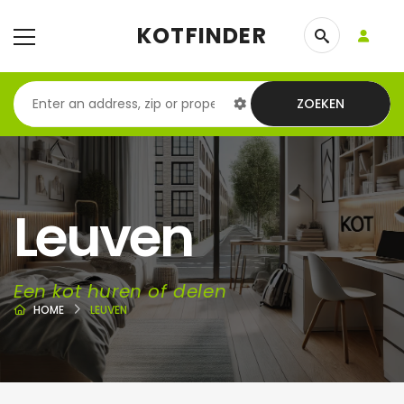
KOTFINDER
ZOEKEN
Leuven
Een kot huren of delen
HOME
LEUVEN