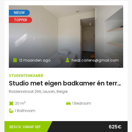
NIEUW
TOPPER
12 maanden ago
heidi.carlens@gmail.com
STUDENTENKAMER
Studio met eigen badkamer én terrasje
Riddersstraat 266, Leuven, België
2
20 m
1
Bedroom
1
Bathroom
625€
BESCH. VANAF SEP.