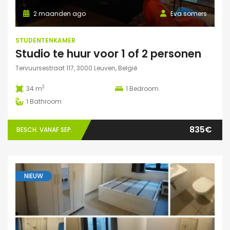
2 maanden ago
Eva somers
STUDENTENKAMER
Studio te huur voor 1 of 2 personen
Tervuursestraat 117, 3000 Leuven, België
2
34 m
1
Bedroom
1
Bathroom
835€
BESCH. VANAF SEP.
NIEUW