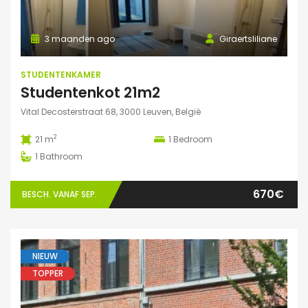
3 maanden ago
Giraertsliliane
STUDENTENKAMER
Studentenkot 21m2
Vital Decosterstraat 68, 3000 Leuven, België
2
21 m
1
Bedroom
1
Bathroom
670€
BESCH. VANAF SEP.
NIEUW
TOPPER