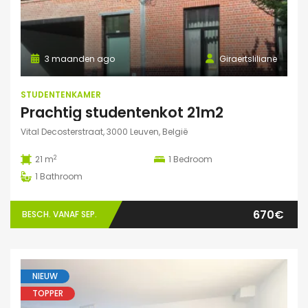
3 maanden ago
Giraertsliliane
STUDENTENKAMER
Prachtig studentenkot 21m2
Vital Decosterstraat, 3000 Leuven, België
2
21 m
1
Bedroom
1
Bathroom
670€
BESCH. VANAF SEP.
NIEUW
TOPPER