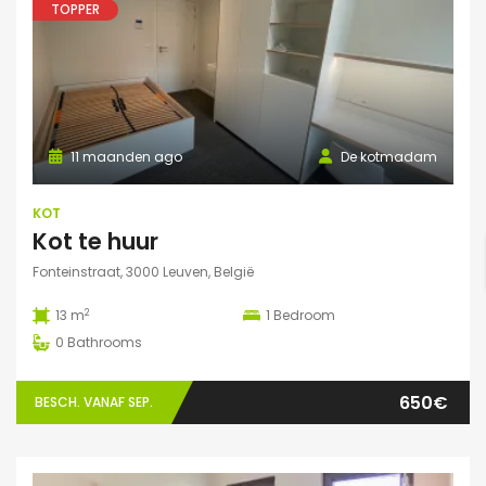
TOPPER
11 maanden ago
De kotmadam
KOT
Kot te huur
Fonteinstraat, 3000 Leuven, België
2
13 m
1
Bedroom
0
Bathrooms
650€
BESCH. VANAF SEP.