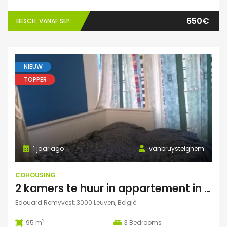
650€
BESCH. VANAF SEP.
NIEUW
TOPPER
1 jaar ago
vanbruystelghem
COHOUSING
2 kamers te huur in appartement in Leuven
Edouard Remyvest, 3000 Leuven, België
2
95 m
3
Bedrooms