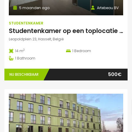
5 maanden ago
Artebeau BV
STUDENTENKAMER
Studentenkamer op een toplocatie te Hasselt
Leopoldplein 23, Hasselt, België
2
14 m
1
Bedroom
1
Bathroom
500€
NU BESCHIKBAAR