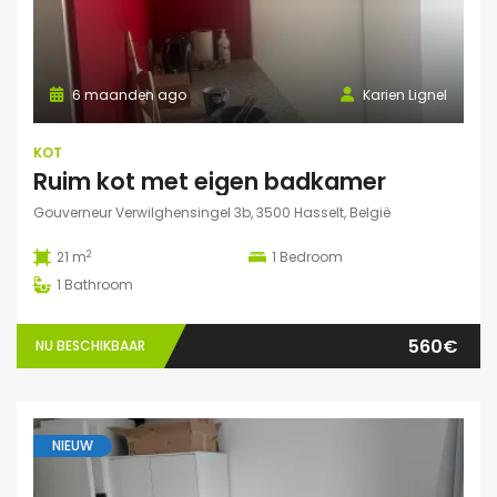
6 maanden ago
Karien Lignel
KOT
Ruim kot met eigen badkamer
Gouverneur Verwilghensingel 3b, 3500 Hasselt, België
2
21 m
1
Bedroom
1
Bathroom
560€
NU BESCHIKBAAR
NIEUW