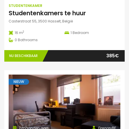
STUDENTENKAMER
Studentenkamers te huur
Casterstraat 55, 3500 Hasselt, België
2
16 m
1
Bedroom
0
Bathrooms
385€
NU BESCHIKBAAR
NIEUW
7 maanden ago
GregoryBE