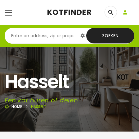
KOTFINDER
ZOEKEN
Hasselt
Een kot huren of delen
HOME
HASSELT