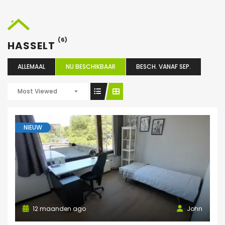
(6)
HASSELT
ALLEMAAL
NU BESCHIKBAAR
BESCH. VANAF SEP.
Most Viewed
NIEUW
12 maanden ago
John