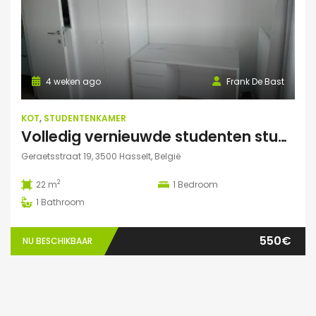
4 weken ago
Frank De Bast
KOT
,
STUDENTENKAMER
Volledig vernieuwde studenten studio te huur
Geraetsstraat 19, 3500 Hasselt, België
2
22 m
1
Bedroom
1
Bathroom
550€
NU BESCHIKBAAR