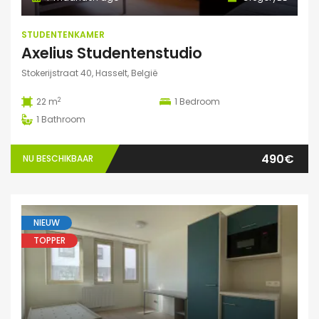
STUDENTENKAMER
Axelius Studentenstudio
Stokerijstraat 40, Hasselt, België
2
22 m
1
Bedroom
1
Bathroom
490€
NU BESCHIKBAAR
NIEUW
TOPPER