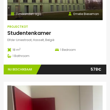
7 maanden ago
Emelie Bieseman
PROJECTKOT
Studentenkamer
Elfde-Liniestraat, Hasselt, België
2
18 m
1
Bedroom
1
Bathroom
578€
NU BESCHIKBAAR