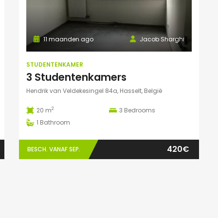
11 maanden ago
Jacob Sharghi
STUDENTENKAMER
3 Studentenkamers
Hendrik van Veldekesingel 84a, Hasselt, België
2
20 m
3
Bedrooms
1
Bathroom
420€
BESCH. VANAF SEP.