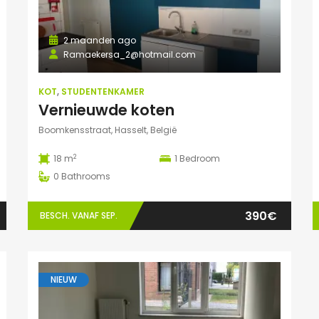
2 maanden ago
Ramaekersa_2@hotmail.com
KOT
,
STUDENTENKAMER
Vernieuwde koten
Boomkensstraat, Hasselt, België
2
18 m
1
Bedroom
0
Bathrooms
390€
BESCH. VANAF SEP.
NIEUW