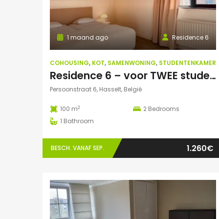
1 maand ago
Residence 6
COHOUSING
,
KOT
,
SAMENWONING
,
STUDENTENKAMER
Residence 6 – voor TWEE studenten: Exclusieve studentenduplex
Persoonstraat 6, Hasselt, België
2
100 m
2
Bedrooms
1
Bathroom
1.260€
BESCH. VANAF SEP.