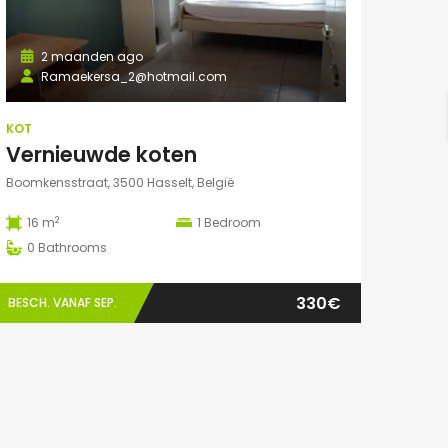
2 maanden ago
Ramaekersa_2@hotmail.com
KOT
Vernieuwde koten
Boomkensstraat, 3500 Hasselt, België
2
16 m
1
Bedroom
0
Bathrooms
330€
BESCH. VANAF SEP.