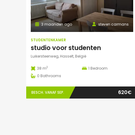
3 maanden ago
steven carmans
STUDENTENKAMER
studio voor studenten
Luikersteenweg, Hasselt, België
2
38 m
1
Bedroom
0
Bathrooms
620€
BESCH. VANAF SEP.