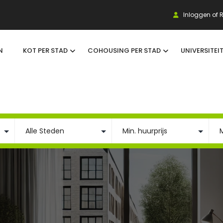
Inloggen of R
N
KOT PER STAD
COHOUSING PER STAD
UNIVERSITEI