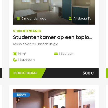
5 maanden ago
Artebeau BV
STUDENTENKAMER
Studentenkamer op een toplocatie te Hasselt
Leopoldplein 23, Hasselt, België
2
14 m
1
Bedroom
1
Bathroom
500€
NU BESCHIKBAAR
NIEUW