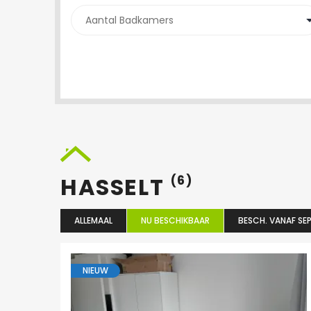
HASSELT
(6)
ALLEMAAL
NU BESCHIKBAAR
BESCH. VANAF SEP
NIEUW