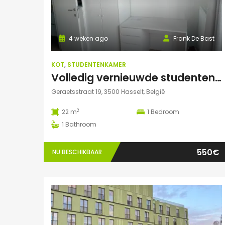
4 weken ago
Frank De Bast
KOT
,
STUDENTENKAMER
Volledig vernieuwde studenten studio te huur
Geraetsstraat 19, 3500 Hasselt, België
2
22 m
1
Bedroom
1
Bathroom
550€
NU BESCHIKBAAR