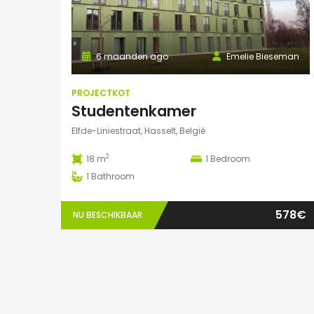
6 maanden ago
Emelie Bieseman
PROJECTKOT
Studentenkamer
Elfde-Liniestraat, Hasselt, België
2
18 m
1
Bedroom
1
Bathroom
578€
NU BESCHIKBAAR