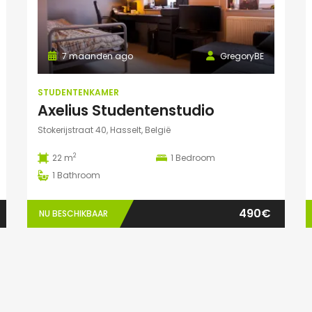
7 maanden ago
GregoryBE
STUDENTENKAMER
Axelius Studentenstudio
Stokerijstraat 40, Hasselt, België
2
22 m
1
Bedroom
1
Bathroom
490€
NU BESCHIKBAAR