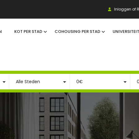
Inloggen of R
N
KOT PER STAD
COHOUSING PER STAD
UNIVERSITEI