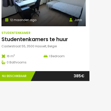
12 maanden ago
John
STUDENTENKAMER
Studentenkamers te huur
Casterstraat 55, 3500 Hasselt, België
2
16 m
1
Bedroom
0
Bathrooms
385€
NU BESCHIKBAAR