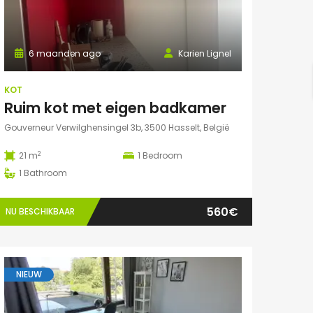
6 maanden ago
Karien Lignel
KOT
Ruim kot met eigen badkamer
Gouverneur Verwilghensingel 3b, 3500 Hasselt, België
2
21 m
1
Bedroom
1
Bathroom
560€
NU BESCHIKBAAR
NIEUW