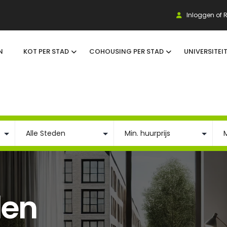
Inloggen of R
N
KOT PER STAD
COHOUSING PER STAD
UNIVERSITEI
den