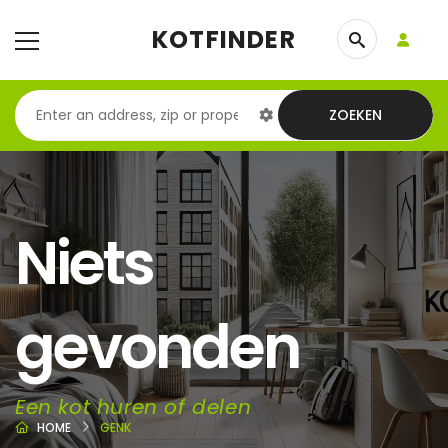
KOTFINDER
ZOEKEN
Niets
gevonden
Een kot huren of delen
HOME
GENK