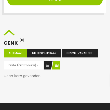
ZOEKEN
(0)
GENK
ALLEMAAL
NU BESCHIKBAAR
BESCH. VANAF SEP.
Date (Old to New)
Geen item gevonden