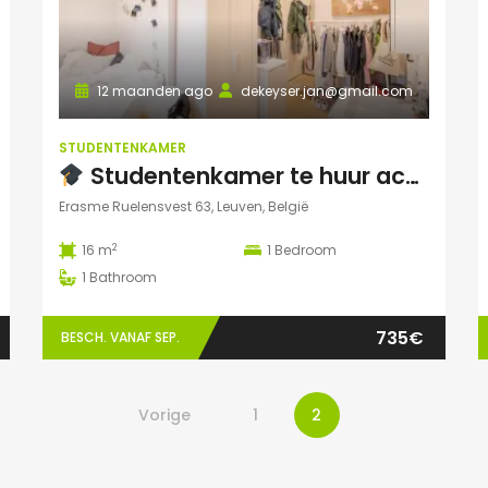
12 maanden ago
dekeyser.jan@gmail.com
STUDENTENKAMER
Studentenkamer te huur academiejaar 2025-2026 – Ruelensvest 63, Leuven (Naamsepoort)
Erasme Ruelensvest 63, Leuven, België
2
16 m
1
Bedroom
1
Bathroom
735€
BESCH. VANAF SEP.
Vorige
1
2