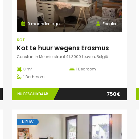
9 maanden ago
Zoealen
KOT
Kot te huur wegens Erasmus
Constantin Meunierstraat 41, 3000 Leuven, België
2
0 m
1
Bedroom
1
Bathroom
750€
NU BESCHIKBAAR
NIEUW