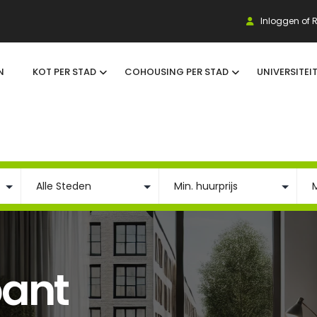
Inloggen of R
N
KOT PER STAD
COHOUSING PER STAD
UNIVERSITEI
ant