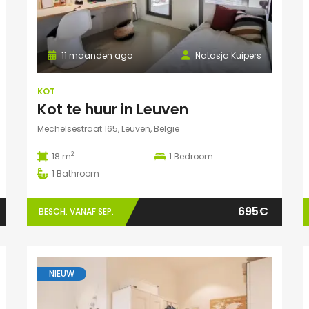
11 maanden ago
Natasja Kuipers
KOT
Kot te huur in Leuven
Mechelsestraat 165, Leuven, België
2
18 m
1
Bedroom
1
Bathroom
695€
BESCH. VANAF SEP.
NIEUW