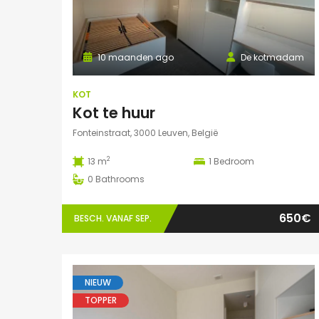
10 maanden ago
De kotmadam
KOT
Kot te huur
Fonteinstraat, 3000 Leuven, België
2
13 m
1
Bedroom
0
Bathrooms
650€
BESCH. VANAF SEP.
NIEUW
TOPPER