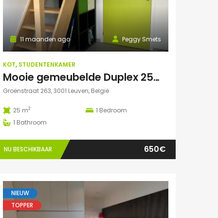
11 maanden ago
Peggy Smets
KOT
,
STUDENTENKAMER
Mooie gemeubelde Duplex 25m² in residentie met tuin
Groenstraat 263, 3001 Leuven, België
2
25 m
1
Bedroom
1
Bathroom
650€
NU BESCHIKBAAR
NIEUW
TOPPER