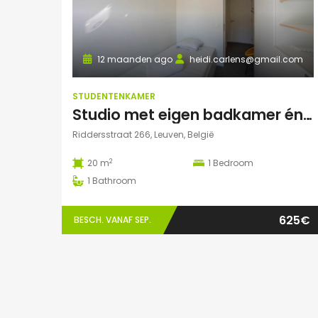
12 maanden ago
heidi.carlens@gmail.com
STUDENTENKAMER
Studio met eigen badkamer én terrasje
Riddersstraat 266, Leuven, België
2
20 m
1
Bedroom
1
Bathroom
625€
BESCH. VANAF SEP.