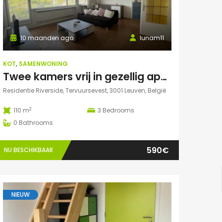
10 maanden ago
lunam11
KOT
,
SAMENWONING
Twee kamers vrij in gezellig appartement in Leuven :)
Residentie Riverside, Tervuursevest, 3001 Leuven, België
2
110 m
3
Bedrooms
0
Bathrooms
590€
NU BESCHIKBAAR
NIEUW