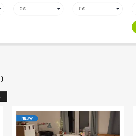
4)
.
NIEUW