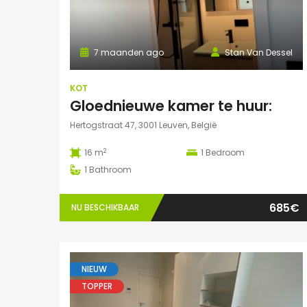
7 maanden ago
Stan Van Dessel
KOT
Gloednieuwe kamer te huur:
Hertogstraat 47, 3001 Leuven, België
2
16 m
1
Bedroom
1
Bathroom
685€
NU BESCHIKBAAR
NIEUW
TOPPER