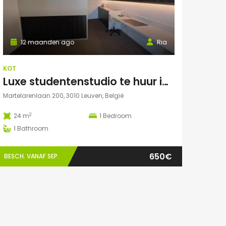
12 maanden ago
Ria
KOT
Luxe studentenstudio te huur in Leuven
Martelarenlaan 200, 3010 Leuven, België
2
24 m
1
Bedroom
1
Bathroom
650€
BESCH. VANAF SEP.