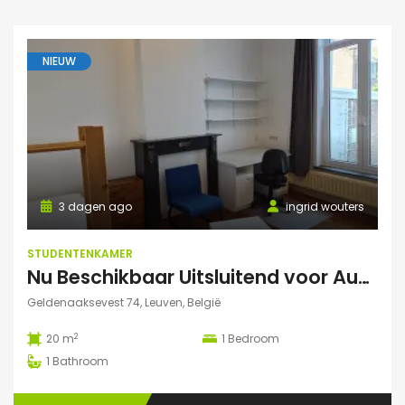
NIEUW
3 dagen ago
ingrid wouters
STUDENTENKAMER
Nu Beschikbaar Uitsluitend voor Augustus 2026 in Leuven
Geldenaaksevest 74, Leuven, België
2
20 m
1
Bedroom
1
Bathroom