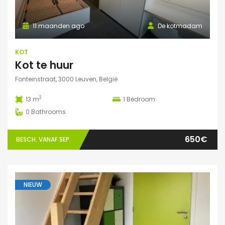
11 maanden ago
De kotmadam
KOT
Kot te huur
Fonteinstraat, 3000 Leuven, België
2
13 m
1
Bedroom
0
Bathrooms
650€
BESCH. VANAF SEP.
NIEUW