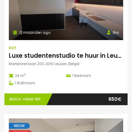
12 maanden ago
Ria
KOT
Luxe studentenstudio te huur in Leuven
Martelarenlaan 200, 3010 Leuven, België
2
24 m
1
Bedroom
1
Bathroom
650€
BESCH. VANAF SEP.
NIEUW