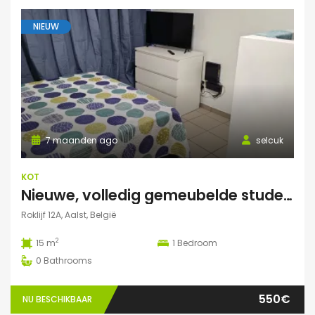
NIEUW
7 maanden ago
selcuk
KOT
Nieuwe, volledig gemeubelde studentenkamers – All-in – €550/maand
Roklijf 12A, Aalst, België
2
15 m
1
Bedroom
0
Bathrooms
550€
NU BESCHIKBAAR