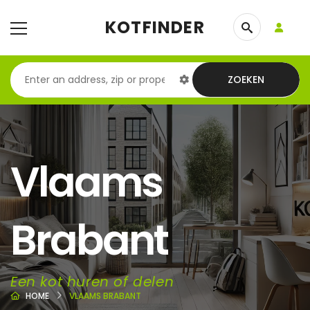
KOTFINDER
ZOEKEN
Vlaams
Brabant
Een kot huren of delen
HOME
VLAAMS BRABANT