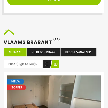
ZOEKEN
(23)
VLAAMS BRABANT
ALLEMAAL
NU BESCHIKBAAR
BESCH. VANAF SEP.
Price (High to Low)
NIEUW
TOPPER