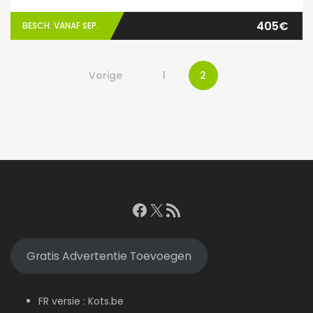
405€
BESCH. VANAF SEP.
Vorige
1
2
Facebook
X
RSS feed
Gratis Advertentie Toevoegen
FR versie :
Kots.be