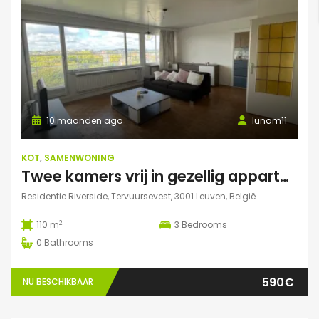
10 maanden ago
lunam11
KOT
,
SAMENWONING
Twee kamers vrij in gezellig appartement in Leuven :)
Residentie Riverside, Tervuursevest, 3001 Leuven, België
2
110 m
3
Bedrooms
0
Bathrooms
590€
NU BESCHIKBAAR