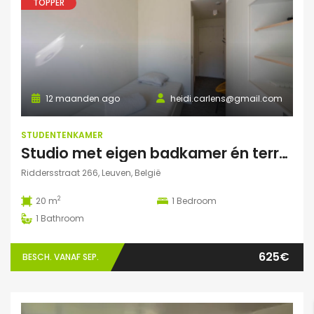
TOPPER
12 maanden ago
heidi.carlens@gmail.com
STUDENTENKAMER
Studio met eigen badkamer én terrasje
Riddersstraat 266, Leuven, België
2
20 m
1
Bedroom
1
Bathroom
625€
BESCH. VANAF SEP.