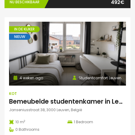
492€
NU BESCHIKBAAR
IN DE KIJKER
NIEUW
4 weken ago
Studentcomfort Leuven
KOT
Bemeubelde studentenkamer in Leuven – Regina Mundi
Janseniusstraat 38, 3000 Leuven, België
2
10 m
1
Bedroom
0
Bathrooms