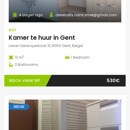
4 dagen ago
dierenarts.hans.smet@gmail.com
KOT
Kamer te huur in Gent
Lieven Delaruyestraat 31, 9050 Gent, België
2
13 m
1
Bedroom
0
Bathrooms
530€
BESCH. VANAF SEP.
NIEUW