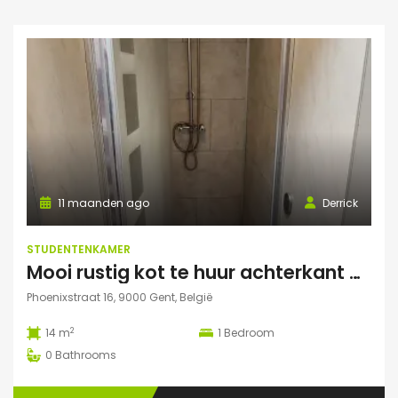
11 maanden ago
Derrick
STUDENTENKAMER
Mooi rustig kot te huur achterkant gebouw
Phoenixstraat 16, 9000 Gent, België
2
14 m
1
Bedroom
0
Bathrooms