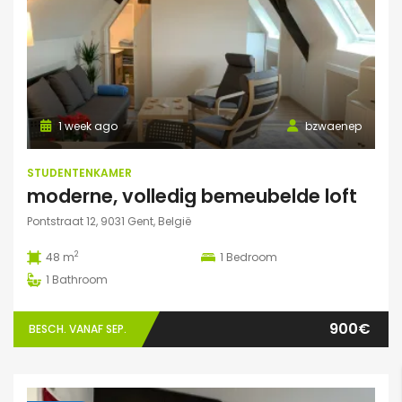
1 week ago
bzwaenep
STUDENTENKAMER
moderne, volledig bemeubelde loft
Pontstraat 12, 9031 Gent, België
2
48 m
1
Bedroom
1
Bathroom
900€
BESCH. VANAF SEP.