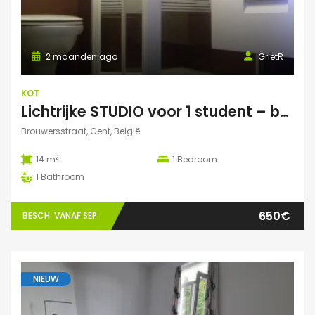
2 maanden ago
GrietR
KOT
Lichtrijke STUDIO voor 1 student – buurt Hoogstraat/Poel Gent
Brouwersstraat, Gent, België
2
14 m
1
Bedroom
1
Bathroom
650€
BESCH. VANAF SEP.
NIEUW