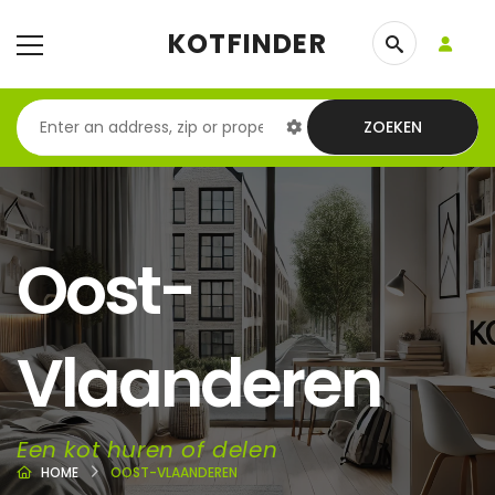
KOTFINDER
ZOEKEN
Oost-
Vlaanderen
Een kot huren of delen
HOME
OOST-VLAANDEREN