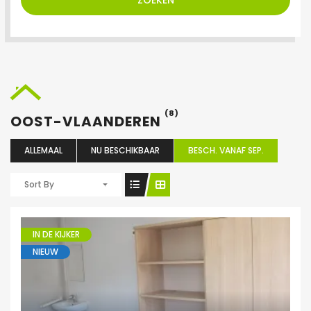
ZOEKEN
(8)
OOST-VLAANDEREN
ALLEMAAL
NU BESCHIKBAAR
BESCH. VANAF SEP.
Sort By
IN DE KIJKER
NIEUW