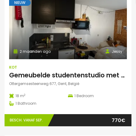
NIEUW
2 maanden ago
Jessy
KOT
Gemeubelde studentenstudio met privéparking op toplocatie nabij UZ Gent en UGent
Ottergemsesteenweg 677, Gent, België
2
18 m
1
Bedroom
1
Bathroom
770€
BESCH. VANAF SEP.