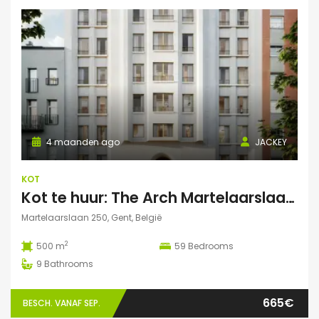
4 maanden ago
JACKEY
KOT
Kot te huur: The Arch Martelaarslaan 250
Martelaarslaan 250, Gent, België
2
500 m
59
Bedrooms
9
Bathrooms
665€
BESCH. VANAF SEP.