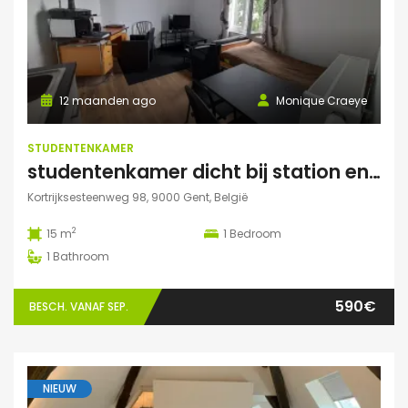
12 maanden ago
Monique Craeye
STUDENTENKAMER
studentenkamer dicht bij station en Citadelpark centraal gelegen
Kortrijksesteenweg 98, 9000 Gent, België
2
15 m
1
Bedroom
1
Bathroom
590€
BESCH. VANAF SEP.
NIEUW