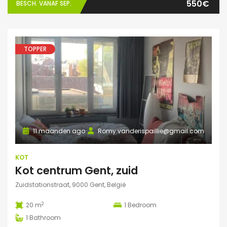
550€
BESCH. VANAF SEP.
TOPPER
11 maanden ago
Romy.vanderispaillie@gmail.com
KOT
Kot centrum Gent, zuid
Zuidstationstraat, 9000 Gent, België
2
20 m
1
Bedroom
1
Bathroom