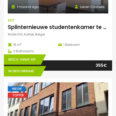
1 maand ago
Lieven Casteele
KOT
Splinternieuwe studentenkamer te huur in authentiek herenhuis
Walle 100, Kortrijk, België
2
15 m
1
Bedroom
0
Bathrooms
BESCH. VANAF SEP.
355€
NU BESCHIKBAAR
NIEUW
TOPPER