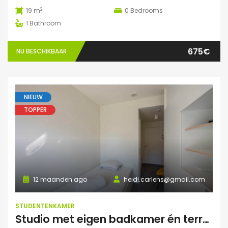
2
19 m
0
Bedrooms
1
Bathroom
675€
NU BESCHIKBAAR
NIEUW
TOPPER
12 maanden ago
heidi.carlens@gmail.com
STUDENTENKAMER
Studio met eigen badkamer én terrasje