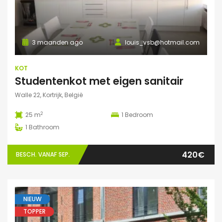
3 maanden ago
louis_vsb@hotmail.com
KOT
Studentenkot met eigen sanitair
Walle 22, Kortrijk, België
2
25 m
1
Bedroom
1
Bathroom
420€
BESCH. VANAF SEP.
NIEUW
TOPPER