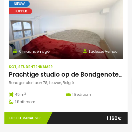
NIEUW
TOPPER
6 maanden ago
Ladeuze Verhuur
KOT
,
STUDENTENKAMER
Prachtige studio op de Bondgenotenlaan
Bondgenotenlaan 78, Leuven, België
2
45 m
1
Bedroom
1
Bathroom
1.160€
BESCH. VANAF SEP.