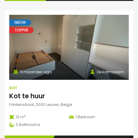
NIEUW
TOPPER
11 maanden ago
De kotmadam
KOT
Kot te huur
Fonteinstraat, 3000 Leuven, België
2
13 m
1
Bedroom
0
Bathrooms