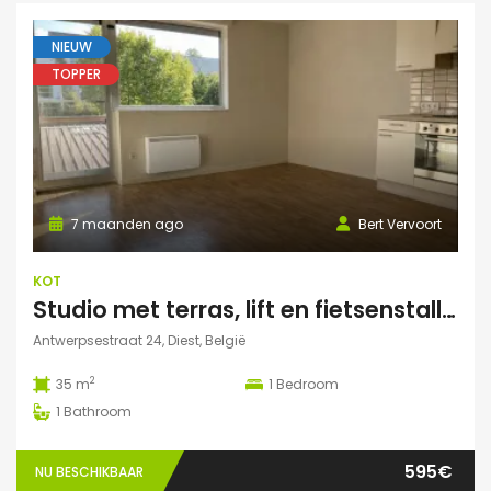
NIEUW
TOPPER
7 maanden ago
Bert Vervoort
KOT
Studio met terras, lift en fietsenstalling in Diest
Antwerpsestraat 24, Diest, België
2
35 m
1
Bedroom
1
Bathroom
595€
NU BESCHIKBAAR