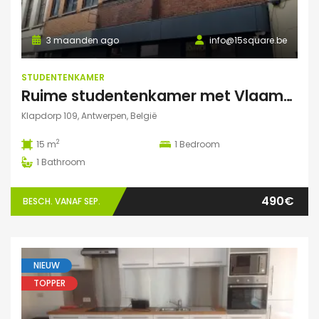
3 maanden ago
info@15square.be
STUDENTENKAMER
Ruime studentenkamer met Vlaams kotlabel, voorzien van eigen douche en lavabo, in kleinschalige residentie
Klapdorp 109, Antwerpen, België
2
15 m
1
Bedroom
1
Bathroom
490€
BESCH. VANAF SEP.
NIEUW
TOPPER