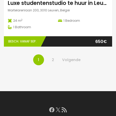
Luxe studentenstudio te huur in Leuven
Martelarenlaan 200, 3010 Leuven, België
2
24 m
1
Bedroom
1
Bathroom
650€
BESCH. VANAF SEP.
1
2
Volgende
Facebook
X
RSS feed