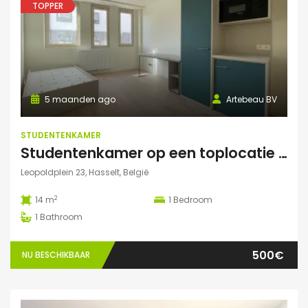
TOPPER
5 maanden ago
Artebeau BV
STUDENTENKAMER
Studentenkamer op een toplocatie te Hasselt
Leopoldplein 23, Hasselt, België
2
14 m
1
Bedroom
1
Bathroom
500€
NU BESCHIKBAAR