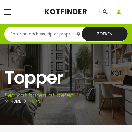
KOTFINDER
ZOEKEN
Topper
Een kot huren of delen
HOME
TOPPER