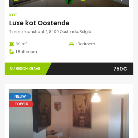
KOT
Luxe kot Oostende
Timmermanstraat 2, 8400 Oostende, België
2
60 m
1
Bedroom
1
Bathroom
750€
NU BESCHIKBAAR
NIEUW
TOPPER