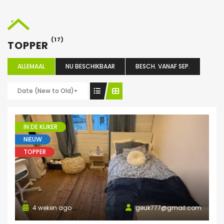
(17)
TOPPER
ALLEMAAL
NU BESCHIKBAAR
BESCH. VANAF SEP.
Date (New to Old)
IN DE KIJKER
NIEUW
TOPPER
4 weken ago
geuk777@gmail.com