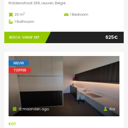
Riddersstraat 266, Leuven, België
2
20 m
1
Bedroom
1
Bathroom
625€
BESCH. VANAF SEP.
NIEUW
TOPPER
12 maanden ago
Ria
KOT