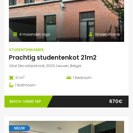
4 maanden ago
Giraertsliliane
STUDENTENKAMER
Prachtig studentenkot 21m2
Vital Decosterstraat, 3000 Leuven, België
2
21 m
1
Bedroom
1
Bathroom
670€
BESCH. VANAF SEP.
NIEUW