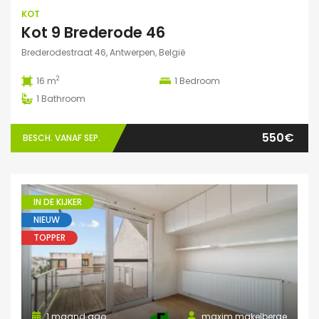
KOT
Kot 9 Brederode 46
Brederodestraat 46, Antwerpen, België
2
16 m
1
Bedroom
1
Bathroom
550€
BESCH. VANAF SEP.
IN DE KIJKER
NIEUW
TOPPER
1 maand ago
maxim.makelberge