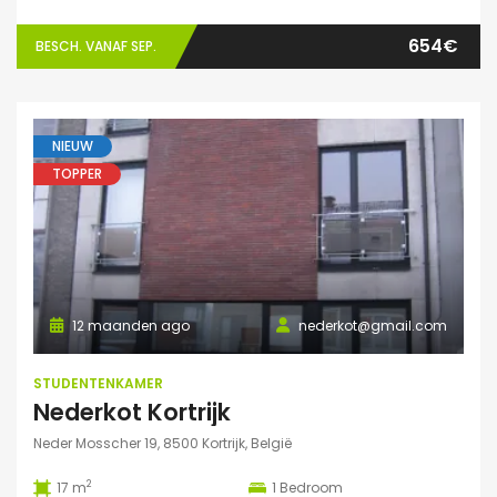
654€
BESCH. VANAF SEP.
NIEUW
TOPPER
12 maanden ago
nederkot@gmail.com
STUDENTENKAMER
Nederkot Kortrijk
Neder Mosscher 19, 8500 Kortrijk, België
2
17 m
1
Bedroom