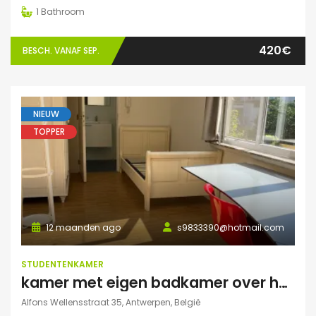
1
Bathroom
420€
BESCH. VANAF SEP.
NIEUW
TOPPER
12 maanden ago
s9833390@hotmail.com
STUDENTENKAMER
kamer met eigen badkamer over het park
Alfons Wellensstraat 35, Antwerpen, België