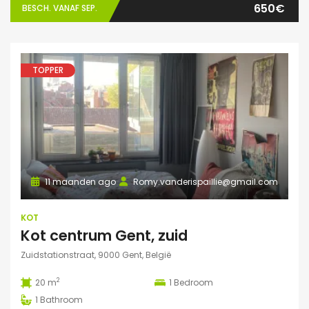
650€
BESCH. VANAF SEP.
TOPPER
11 maanden ago
Romy.vanderispaillie@gmail.com
KOT
Kot centrum Gent, zuid
Zuidstationstraat, 9000 Gent, België
2
20 m
1
Bedroom
1
Bathroom