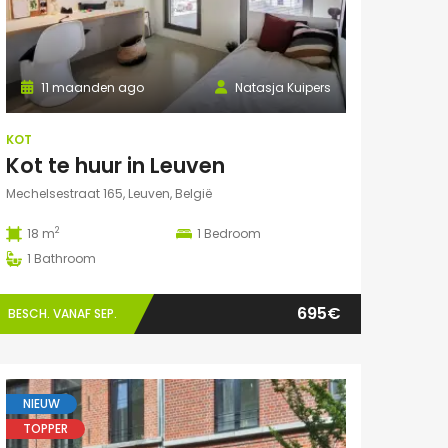
11 maanden ago
Natasja Kuipers
KOT
Kot te huur in Leuven
Mechelsestraat 165, Leuven, België
2
18 m
1
Bedroom
1
Bathroom
695€
BESCH. VANAF SEP.
NIEUW
TOPPER