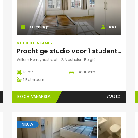
19 uren ago
Heidi
STUDENTENKAMER
Prachtige studio voor 1 student(e)
Willem Herreynsstraat 42, Mechelen, België
2
18 m
1
Bedroom
1
Bathroom
720€
BESCH. VANAF SEP.
NIEUW