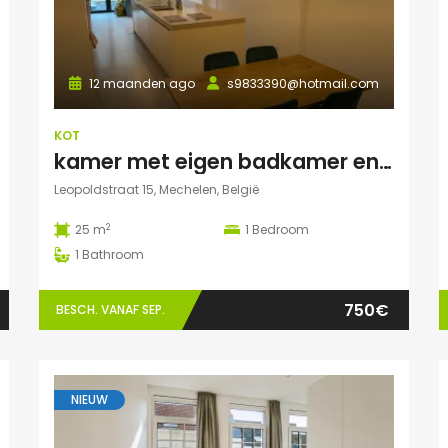
12 maanden ago
s9833390@hotmail.com
KOT
kamer met eigen badkamer en TERRAS
Leopoldstraat 15, Mechelen, België
2
25 m
1
Bedroom
1
Bathroom
750€
BESCH. VANAF SEP.
NIEUW