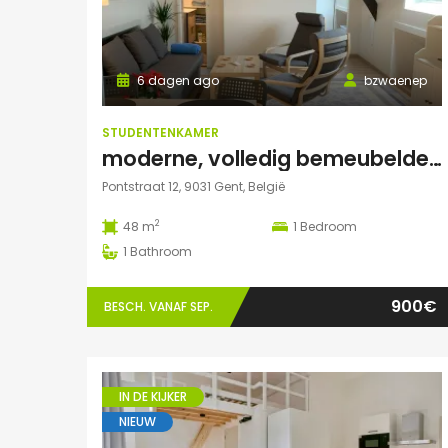
6 dagen ago
bzwaenep
STUDENTENKAMER
moderne, volledig bemeubelde loft
Pontstraat 12, 9031 Gent, België
2
48 m
1
Bedroom
1
Bathroom
900€
BESCH. VANAF SEP.
IN DE KIJKER
NIEUW