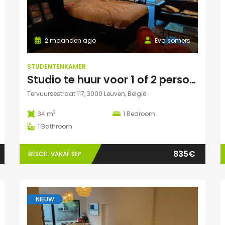
2 maanden ago
Eva somers
STUDENTENKAMER
Studio te huur voor 1 of 2 personen
Tervuursestraat 117, 3000 Leuven, België
2
34 m
1
Bedroom
1
Bathroom
835€
BESCH. VANAF SEP.
NIEUW