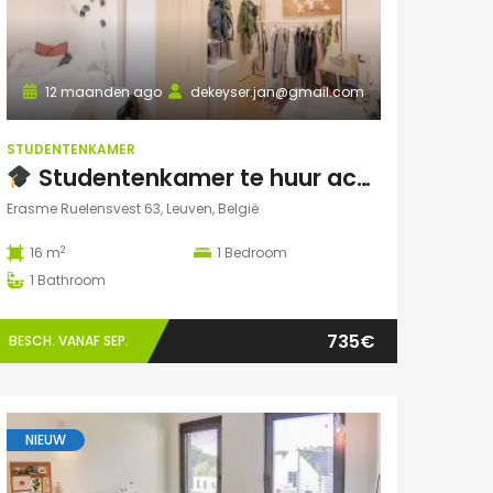
12 maanden ago
dekeyser.jan@gmail.com
STUDENTENKAMER
Studentenkamer te huur academiejaar 2025-2026 – Ruelensvest 63, Leuven (Naamsepoort)
Erasme Ruelensvest 63, Leuven, België
2
16 m
1
Bedroom
1
Bathroom
735€
BESCH. VANAF SEP.
NIEUW