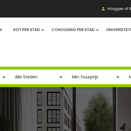
Inloggen of R
N
KOT PER STAD
COHOUSING PER STAD
UNIVERSITEI