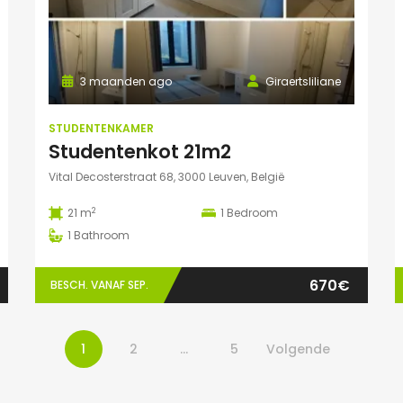
3 maanden ago
Giraertsliliane
STUDENTENKAMER
Studentenkot 21m2
Vital Decosterstraat 68, 3000 Leuven, België
2
21 m
1
Bedroom
1
Bathroom
670€
BESCH. VANAF SEP.
1
2
…
5
Volgende