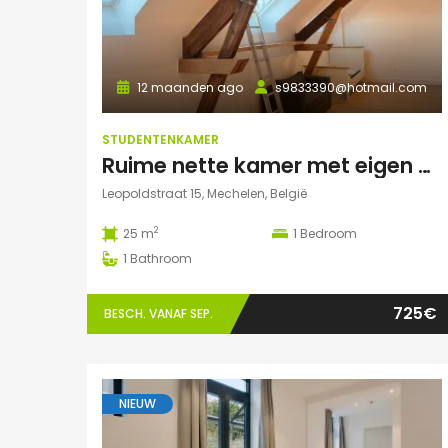
12 maanden ago
s9833390@hotmail.com
STUDENTENKAMER
Ruime nette kamer met eigen badkamer en veel lichtinval
Leopoldstraat 15, Mechelen, België
2
25 m
1
Bedroom
1
Bathroom
725€
BESCH. VANAF SEP.
NIEUW