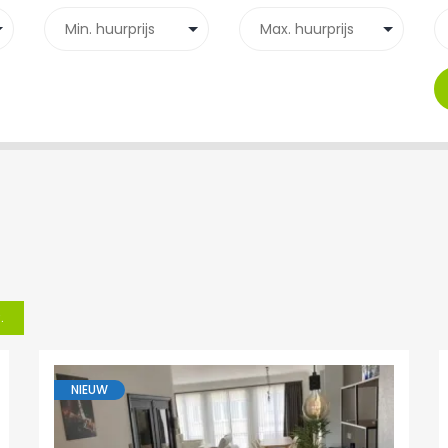
.
NIEUW