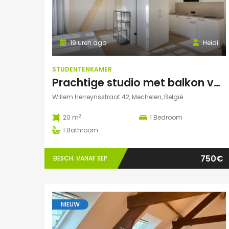
19 uren ago
Heidi
STUDENTENKAMER
Prachtige studio met balkon voor 1 student(e)!
Willem Herreynsstraat 42, Mechelen, België
2
20 m
1
Bedroom
1
Bathroom
750€
BESCH. VANAF SEP.
NIEUW