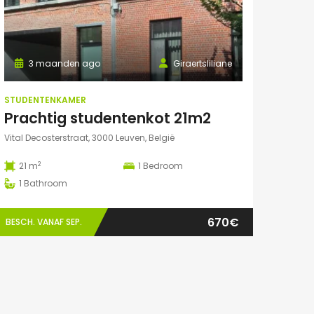
3 maanden ago
Giraertsliliane
STUDENTENKAMER
Prachtig studentenkot 21m2
Vital Decosterstraat, 3000 Leuven, België
2
21 m
1
Bedroom
1
Bathroom
670€
BESCH. VANAF SEP.