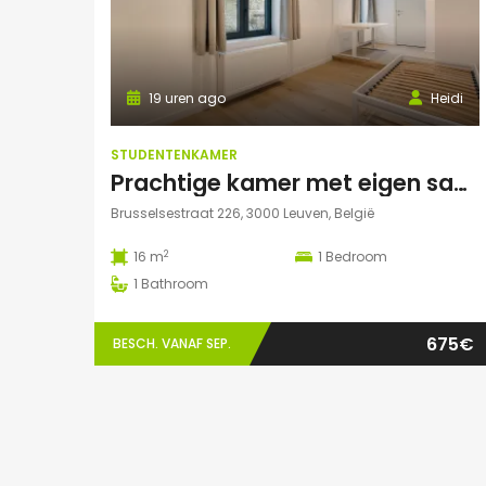
19 uren ago
Heidi
STUDENTENKAMER
Prachtige kamer met eigen sanitair!
Brusselsestraat 226, 3000 Leuven, België
2
16 m
1
Bedroom
1
Bathroom
675€
BESCH. VANAF SEP.