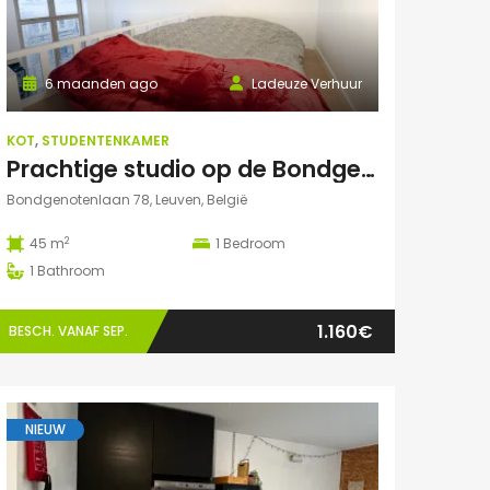
6 maanden ago
Ladeuze Verhuur
KOT
,
STUDENTENKAMER
Prachtige studio op de Bondgenotenlaan
Bondgenotenlaan 78, Leuven, België
2
45 m
1
Bedroom
1
Bathroom
1.160€
BESCH. VANAF SEP.
NIEUW