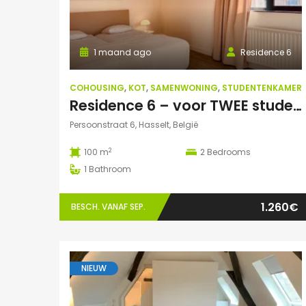
1 maand ago
Residence 6
COHOUSING
,
KOT
,
SAMENWONING
,
STUDENTENKAMER
Residence 6 – voor TWEE studenten: Exclusieve studentenduplex
Persoonstraat 6, Hasselt, België
2
100 m
2
Bedrooms
1
Bathroom
1.260€
BESCH. VANAF SEP.
NIEUW