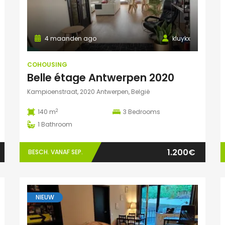
4 maanden ago
kluykx
COHOUSING
Belle étage Antwerpen 2020
Kampioenstraat, 2020 Antwerpen, België
2
140 m
3
Bedrooms
1
Bathroom
1.200€
BESCH. VANAF SEP.
NIEUW