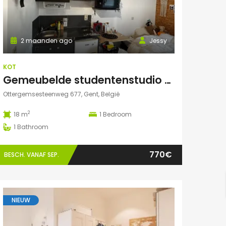
2 maanden ago
Jessy
KOT
Gemeubelde studentenstudio met privéparking op toplocatie nabij UZ Gent en UGent
Ottergemsesteenweg 677, Gent, België
2
18 m
1
Bedroom
1
Bathroom
770€
BESCH. VANAF SEP.
NIEUW