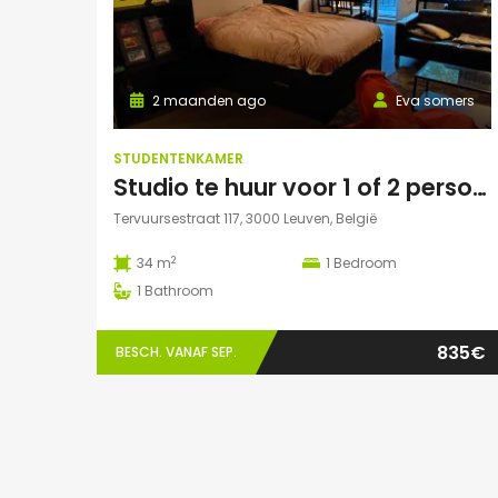
2 maanden ago
Eva somers
STUDENTENKAMER
Studio te huur voor 1 of 2 personen
Tervuursestraat 117, 3000 Leuven, België
2
34 m
1
Bedroom
1
Bathroom
835€
BESCH. VANAF SEP.