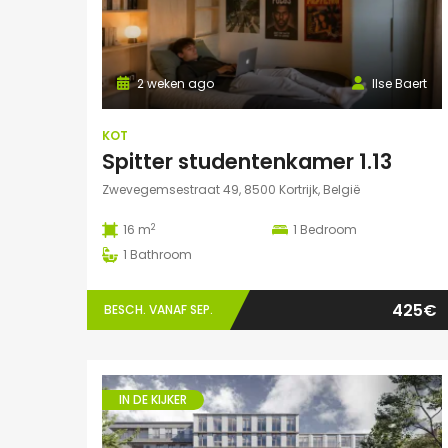
2 weken ago
Ilse Baert
KOT
Spitter studentenkamer 1.13
Zwevegemsestraat 49, 8500 Kortrijk, België
2
16 m
1
Bedroom
1
Bathroom
425€
BESCH. VANAF SEP.
IN DE KIJKER