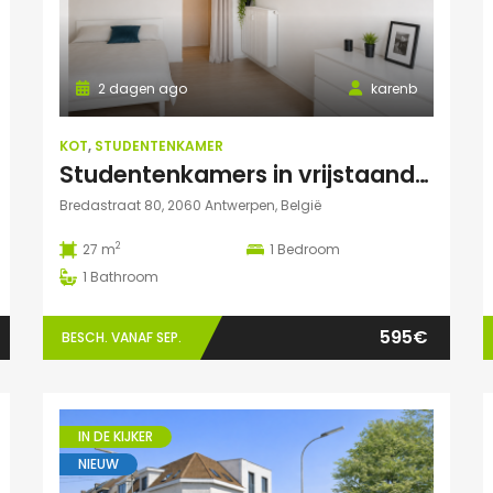
2 dagen ago
karenb
KOT
,
STUDENTENKAMER
Studentenkamers in vrijstaand pand ‘De Drie Snellen’.
Bredastraat 80, 2060 Antwerpen, België
2
27 m
1
Bedroom
1
Bathroom
595€
BESCH. VANAF SEP.
IN DE KIJKER
NIEUW