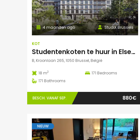
4 maanden ago
StudiX Brussels
KOT
Studentenkoten te huur in Elsene – Residentie StudiX
B, Kroonlaan 265, 1050 Brussel, België
2
18 m
171
Bedrooms
171
Bathrooms
880€
BESCH. VANAF SEP.
NIEUW