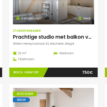
2 dagen ago
Heidi
STUDENTENKAMER
Prachtige studio met balkon voor 1 student(e)!
Willem Herreynsstraat 42, Mechelen, België
2
20 m
1
Bedroom
1
Bathroom
750€
BESCH. VANAF SEP.
IN DE KIJKER
NIEUW