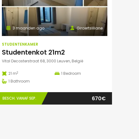
3 maanden ago
Giraertsliliane
STUDENTENKAMER
Studentenkot 21m2
Vital Decosterstraat 68, 3000 Leuven, België
2
21 m
1
Bedroom
1
Bathroom
670€
BESCH. VANAF SEP.