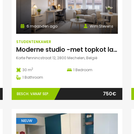
6 maanden ago
Wim Stevens
STUDENTENKAMER
Moderne studio -met topkot label- te huur gelegen in hartje Mechelen
Korte Pennincstraat 12, 2800 Mechelen, België
2
30 m
1
Bedroom
1
Bathroom
750€
BESCH. VANAF SEP.
NIEUW