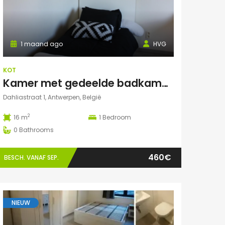
1 maand ago
HVG
KOT
Kamer met gedeelde badkamer en keuken
Dahliastraat 1, Antwerpen, België
2
16 m
1
Bedroom
0
Bathrooms
460€
BESCH. VANAF SEP.
NIEUW