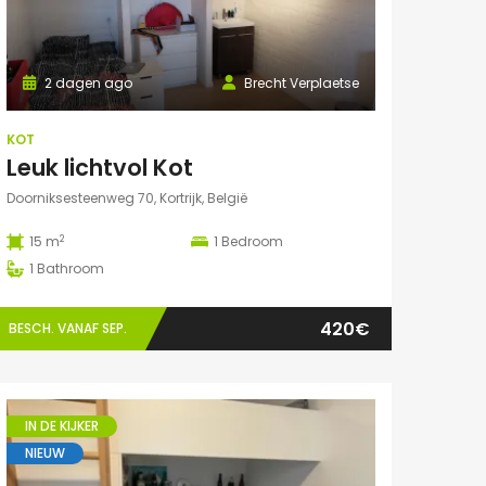
2 dagen ago
Brecht Verplaetse
KOT
Leuk lichtvol Kot
Doorniksesteenweg 70, Kortrijk, België
2
15 m
1
Bedroom
1
Bathroom
420€
BESCH. VANAF SEP.
IN DE KIJKER
NIEUW