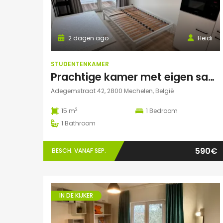
2 dagen ago
Heidi
STUDENTENKAMER
Prachtige kamer met eigen sanitair!
Adegemstraat 42, 2800 Mechelen, België
2
15 m
1
Bedroom
1
Bathroom
590€
BESCH. VANAF SEP.
IN DE KIJKER