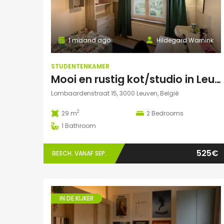
1 maand ago
Hildegard Warnink
STUDENTENKAMER
Mooi en rustig kot/studio in Leuven
Lombaardenstraat 15, 3000 Leuven, België
2
29 m
2
Bedrooms
1
Bathroom
525€
BESCH. VANAF SEP.
IN DE KIJKER