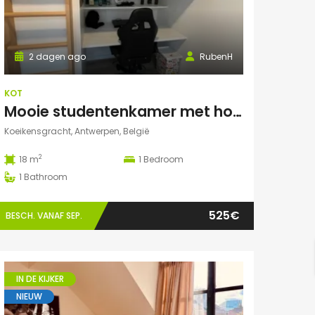
2 dagen ago
RubenH
KOT
Mooie studentenkamer met hoogslaper en grote gemeenschappelijke ruimte/terras in Campus Eilandje
Koeikensgracht, Antwerpen, België
2
18 m
1
Bedroom
1
Bathroom
525€
BESCH. VANAF SEP.
IN DE KIJKER
NIEUW