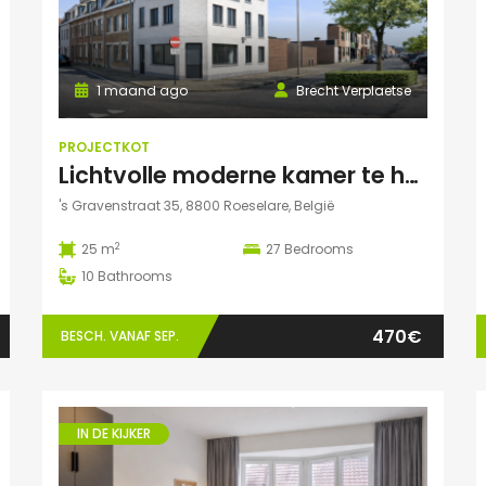
1 maand ago
Brecht Verplaetse
PROJECTKOT
Lichtvolle moderne kamer te huur
's Gravenstraat 35, 8800 Roeselare, België
2
25 m
27
Bedrooms
10
Bathrooms
470€
BESCH. VANAF SEP.
IN DE KIJKER