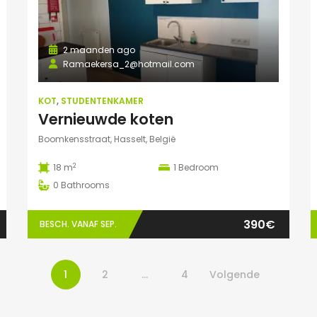
2 maanden ago
Ramaekersa_2@hotmail.com
KOT
,
STUDENTENKAMER
Vernieuwde koten
Boomkensstraat, Hasselt, België
2
18 m
1
Bedroom
0
Bathrooms
390€
BESCH. VANAF SEP.
1
2
…
4
Volgende