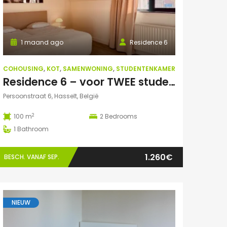
1 maand ago
Residence 6
COHOUSING
,
KOT
,
SAMENWONING
,
STUDENTENKAMER
Residence 6 – voor TWEE studenten: Exclusieve studentenduplex
Persoonstraat 6, Hasselt, België
2
100 m
2
Bedrooms
1
Bathroom
1.260€
BESCH. VANAF SEP.
NIEUW