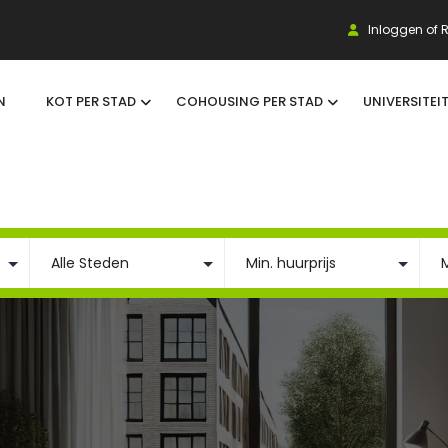
Inloggen of R
N
KOT PER STAD
COHOUSING PER STAD
UNIVERSITEI