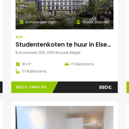
4 maanden ago
StudiX Brussels
KOT
Studentenkoten te huur in Elsene – Residentie StudiX
B, Kroonlaan 265, 1050 Brussel, België
2
18 m
171
Bedrooms
171
Bathrooms
880€
BESCH. VANAF SEP.