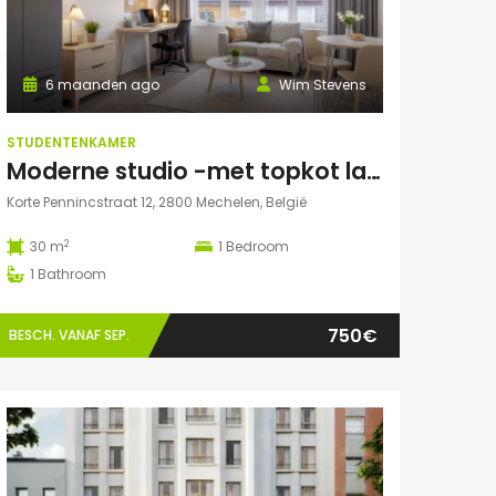
6 maanden ago
Wim Stevens
STUDENTENKAMER
Moderne studio -met topkot label- te huur gelegen in hartje Mechelen
Korte Pennincstraat 12, 2800 Mechelen, België
2
30 m
1
Bedroom
1
Bathroom
750€
BESCH. VANAF SEP.