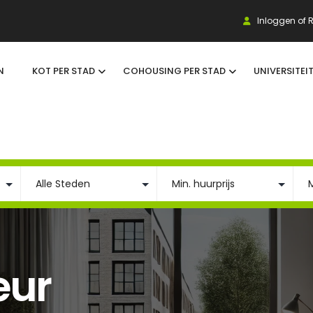
Inloggen of R
N
KOT PER STAD
COHOUSING PER STAD
UNIVERSITEI
eur