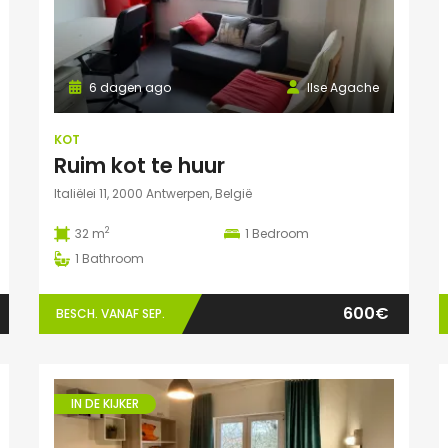
6 dagen ago
Ilse Agache
KOT
Ruim kot te huur
Italiëlei 11, 2000 Antwerpen, België
2
32 m
1
Bedroom
1
Bathroom
600€
BESCH. VANAF SEP.
IN DE KIJKER