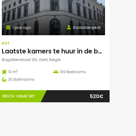
1 jaar ago
Kadasteropkot
KOT
Laatste kamers te huur in de bagattenstraat 130
Bagattenstraat 130, Gent, België
2
13 m
139
Bedrooms
30
Bathrooms
520€
BESCH. VANAF SEP.