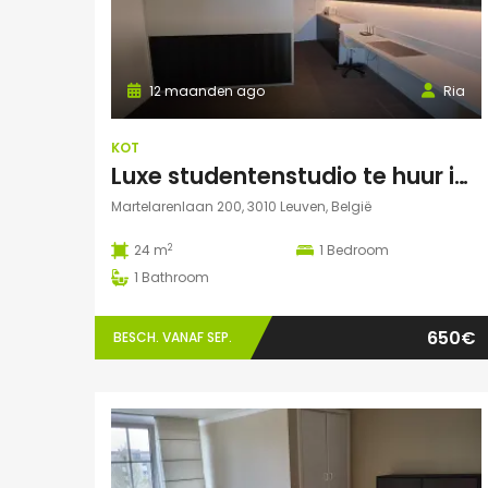
12 maanden ago
Ria
KOT
Luxe studentenstudio te huur in Leuven
Martelarenlaan 200, 3010 Leuven, België
2
24 m
1
Bedroom
1
Bathroom
650€
BESCH. VANAF SEP.