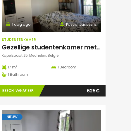
1 dag ago
Pascal Janssens
STUDENTENKAMER
Gezellige studentenkamer met eigen badkamer in Mechelen
Kapelstraat 25, Mechelen, België
2
17 m
1
Bedroom
1
Bathroom
625€
BESCH. VANAF SEP.
NIEUW