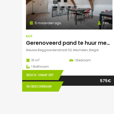
5 maanden ago
Tim
KOT
Gerenoveerd pand te huur mechelen Nieuwe Beggaardenstr
Nieuwe Beggaardenstraat 53, Mechelen, België
2
15 m
1
Bedroom
1
Bathroom
BESCH. VANAF SEP.
575€
NU BESCHIKBAAR