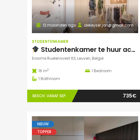
12 maanden ago
dekeyser.jan@gmail.com
STUDENTENKAMER
Studentenkamer te huur academiejaar 2025-2026 – Ruelensvest 63, Leuven (Naamsepoort)
Erasme Ruelensvest 63, Leuven, België
2
16 m
1
Bedroom
1
Bathroom
735€
BESCH. VANAF SEP.
NIEUW
TOPPER