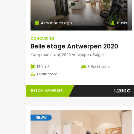
4 maanden ago
kluykx
COHOUSING
Belle étage Antwerpen 2020
Kampioenstraat, 2020 Antwerpen, België
2
140 m
3
Bedrooms
1
Bathroom
1.200€
BESCH. VANAF SEP.
NIEUW