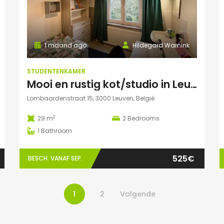
1 maand ago
Hildegard Warnink
STUDENTENKAMER
Mooi en rustig kot/studio in Leuven
Lombaardenstraat 15, 3000 Leuven, België
2
29 m
2
Bedrooms
1
Bathroom
525€
BESCH. VANAF SEP.
1
2
Volgende