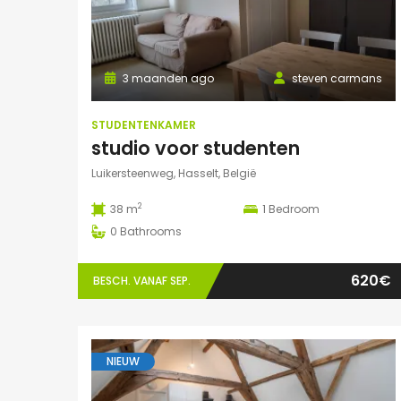
3 maanden ago
steven carmans
STUDENTENKAMER
studio voor studenten
Luikersteenweg, Hasselt, België
2
38 m
1
Bedroom
0
Bathrooms
620€
BESCH. VANAF SEP.
NIEUW