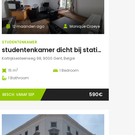
12 maanden ago
Monique Craeye
STUDENTENKAMER
studentenkamer dicht bij station en Citadelpark centraal gelegen
Kortrijksesteenweg 98, 9000 Gent, België
2
15 m
1
Bedroom
1
Bathroom
590€
BESCH. VANAF SEP.