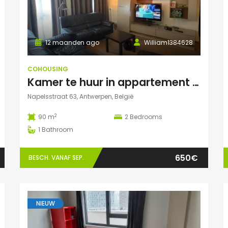
12 maanden ago
William1384628
COHOUSING
Kamer te huur in appartement in antwerpen (Eilandje)
Napelsstraat 63, Antwerpen, België
2
90 m
2
Bedrooms
1
Bathroom
650€
BESCH. VANAF SEP.
NIEUW