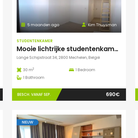
5 maanden ago
Kim Thuysman
STUDENTENKAMER
Mooie lichtrijke studentenkamer in hartje Mechelen
Lange Schipstraat 34, 2800 Mechelen, België
2
30 m
1
Bedroom
1
Bathroom
690€
BESCH. VANAF SEP.
NIEUW