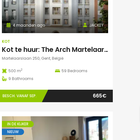
4 maanden ago
JACKEY
KOT
Kot te huur: The Arch Martelaarslaan 250
Martelaarslaan 250, Gent, België
2
500 m
59
Bedrooms
9
Bathrooms
665€
BESCH. VANAF SEP.
IN DE KIJKER
NIEUW