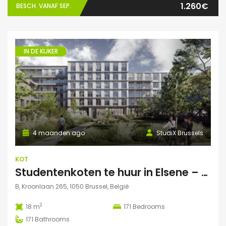
1.260€
BESCH. VANAF SEP.
IN DE KIJKER
4 maanden ago
StudiX Brussels
KOT
Studentenkoten te huur in Elsene – Residentie StudiX
B, Kroonlaan 265, 1050 Brussel, België
2
18 m
171
Bedrooms
171
Bathrooms