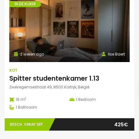
IN DE KIJKER
2 weken ago
Ilse Baert
KOT
Spitter studentenkamer 1.13
Zwevegemsestraat 49, 8500 Kortrijk, België
2
16 m
1
Bedroom
1
Bathroom
425€
BESCH. VANAF SEP.