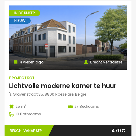
IN DE KIJKER
NIEUW
4 weken ago
Brecht Verplaetse
PROJECTKOT
Lichtvolle moderne kamer te huur
's Gravenstraat 35, 8800 Roeselare, België
2
25 m
27
Bedrooms
10
Bathrooms
470€
BESCH. VANAF SEP.