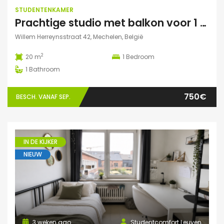
STUDENTENKAMER
Prachtige studio met balkon voor 1 student(e)!
Willem Herreynsstraat 42, Mechelen, België
2
20 m
1
Bedroom
1
Bathroom
750€
BESCH. VANAF SEP.
IN DE KIJKER
NIEUW
3 weken ago
Studentcomfort Leuven