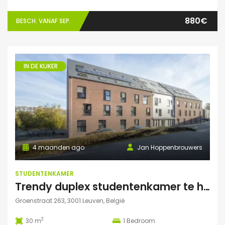
880€
BESCH. VANAF SEP.
IN DE KIJKER
4 maanden ago
Jan Hoppenbrouwers
STUDENTENKAMER
Trendy duplex studentenkamer te huur met grote zonnige tuin, grote polyvalente ruimte (chillen, spelletjes…) en fietsenberging
Groenstraat 263, 3001 Leuven, België
2
30 m
1
Bedroom