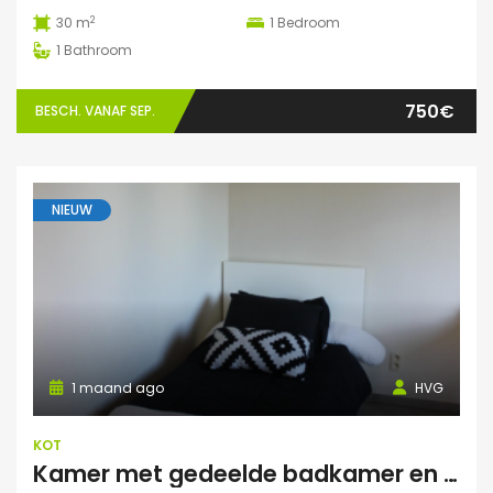
2
30 m
1
Bedroom
1
Bathroom
750€
BESCH. VANAF SEP.
NIEUW
1 maand ago
HVG
KOT
Kamer met gedeelde badkamer en keuken