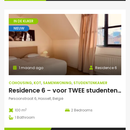
IN DE KIJKER
NIEUW
1 maand ago
Residence 6
COHOUSING
,
KOT
,
SAMENWONING
,
STUDENTENKAMER
Residence 6 – voor TWEE studenten: Exclusieve studentenduplex
Persoonstraat 6, Hasselt, België
2
100 m
2
Bedrooms
1
Bathroom