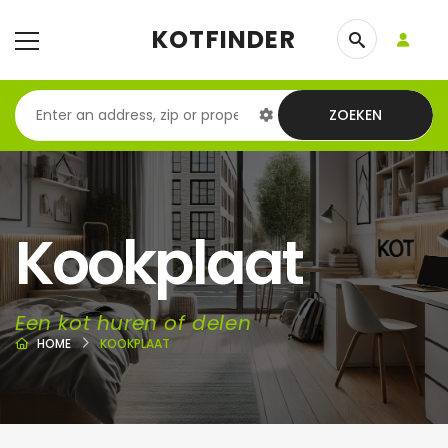
KOTFINDER
ZOEKEN
Kookplaat
Een kot huren of delen
HOME
KOOKPLAAT