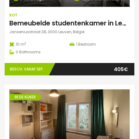
KOT
Bemeubelde studentenkamer in Leuven – Regina Mundi
Janseniusstraat 38, 3000 Leuven, België
2
10 m
1
Bedroom
0
Bathrooms
405€
BESCH. VANAF SEP.
IN DE KIJKER