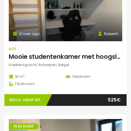
21 uren ago
RubenH
KOT
Mooie studentenkamer met hoogslaper en grote gemeenschappelijke ruimte/terras in Campus Eilandje
Koeikensgracht, Antwerpen, België
2
18 m
1
Bedroom
1
Bathroom
525€
BESCH. VANAF SEP.
IN DE KIJKER