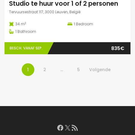
Studio te huur voor 1 of 2 personen
Tervuursestraat 117, 3000 Leuven, België
2
34 m
1
Bedroom
1
Bathroom
835€
BESCH. VANAF SEP.
1
2
…
5
Volgende
Facebook
X
RSS feed