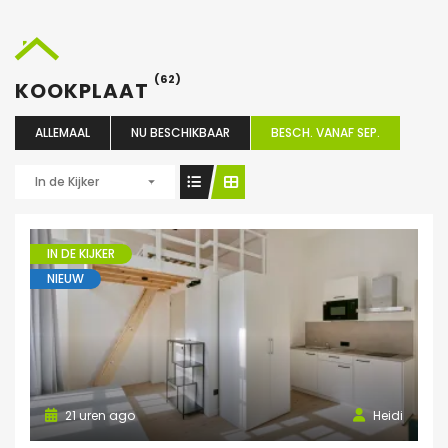
(62)
KOOKPLAAT
ALLEMAAL
NU BESCHIKBAAR
BESCH. VANAF SEP.
In de Kijker
IN DE KIJKER
NIEUW
21 uren ago
Heidi