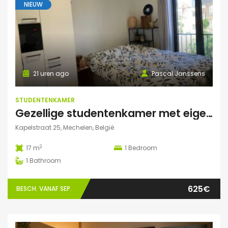
NIEUW
21 uren ago
Pascal Janssens
STUDENTENKAMER
Gezellige studentenkamer met eigen badkamer in Mechelen
Kapelstraat 25, Mechelen, België
2
17 m
1
Bedroom
1
Bathroom
625€
BESCH. VANAF SEP.