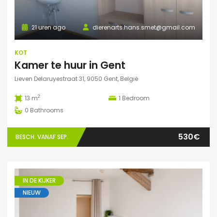
21 uren ago
dierenarts.hans.smet@gmail.com
KOT
Kamer te huur in Gent
Lieven Delaruyestraat 31, 9050 Gent, België
2
13 m
1
Bedroom
0
Bathrooms
530€
BESCH. VANAF SEP.
IN DE KIJKER
NIEUW