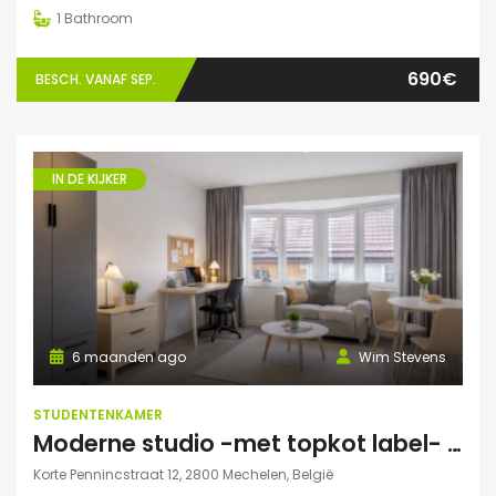
1
Bathroom
690€
BESCH. VANAF SEP.
IN DE KIJKER
6 maanden ago
Wim Stevens
STUDENTENKAMER
Moderne studio -met topkot label- te huur gelegen in hartje Mechelen
Korte Pennincstraat 12, 2800 Mechelen, België