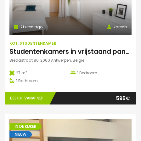
21 uren ago
karenb
KOT
,
STUDENTENKAMER
Studentenkamers in vrijstaand pand ‘De Drie Snellen’.
Bredastraat 80, 2060 Antwerpen, België
2
27 m
1
Bedroom
1
Bathroom
595€
BESCH. VANAF SEP.
IN DE KIJKER
NIEUW