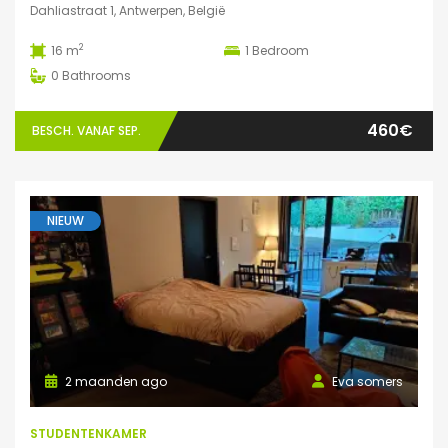
Dahliastraat 1, Antwerpen, België
2
16 m
1
Bedroom
0
Bathrooms
460€
BESCH. VANAF SEP.
NIEUW
2 maanden ago
Eva somers
STUDENTENKAMER