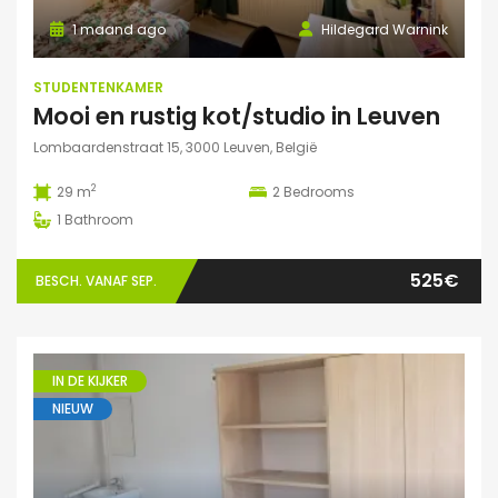
1 maand ago
Hildegard Warnink
STUDENTENKAMER
Mooi en rustig kot/studio in Leuven
Lombaardenstraat 15, 3000 Leuven, België
2
29 m
2
Bedrooms
1
Bathroom
525€
BESCH. VANAF SEP.
IN DE KIJKER
NIEUW