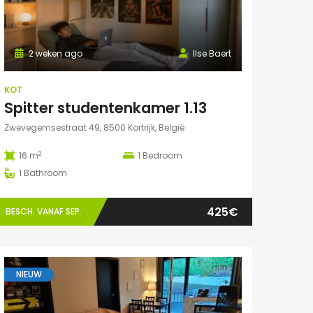
2 weken ago
Ilse Baert
KOT
Spitter studentenkamer 1.13
Zwevegemsestraat 49, 8500 Kortrijk, België
2
16 m
1
Bedroom
1
Bathroom
425€
BESCH. VANAF SEP.
NIEUW