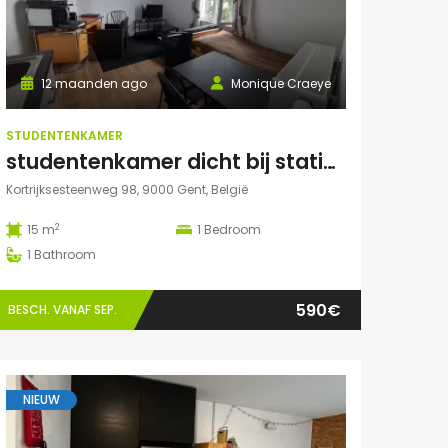
12 maanden ago
Monique Craeye
STUDENTENKAMER
studentenkamer dicht bij station en Citadelpark centraal gelegen
Kortrijksesteenweg 98, 9000 Gent, België
2
15 m
1
Bedroom
1
Bathroom
590€
BESCH. VANAF SEP.
NIEUW