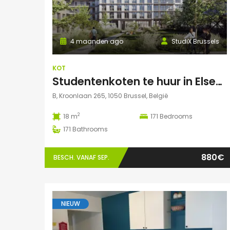
4 maanden ago
StudiX Brussels
KOT
Studentenkoten te huur in Elsene – Residentie StudiX
B, Kroonlaan 265, 1050 Brussel, België
2
18 m
171
Bedrooms
171
Bathrooms
880€
BESCH. VANAF SEP.
NIEUW