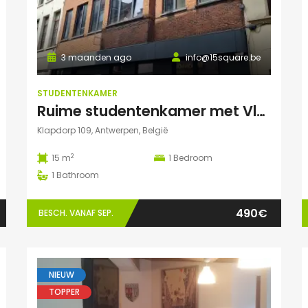
3 maanden ago
info@15square.be
STUDENTENKAMER
Ruime studentenkamer met Vlaams kotlabel, voorzien van eigen douche en lavabo, in kleinschalige residentie
Klapdorp 109, Antwerpen, België
2
15 m
1
Bedroom
1
Bathroom
490€
BESCH. VANAF SEP.
NIEUW
TOPPER