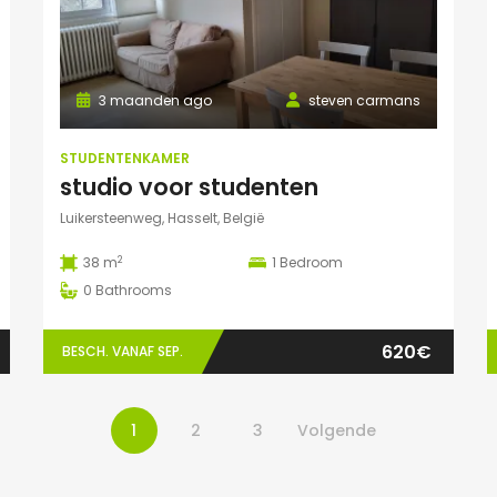
3 maanden ago
steven carmans
STUDENTENKAMER
studio voor studenten
Luikersteenweg, Hasselt, België
2
38 m
1
Bedroom
0
Bathrooms
620€
BESCH. VANAF SEP.
1
2
3
Volgende