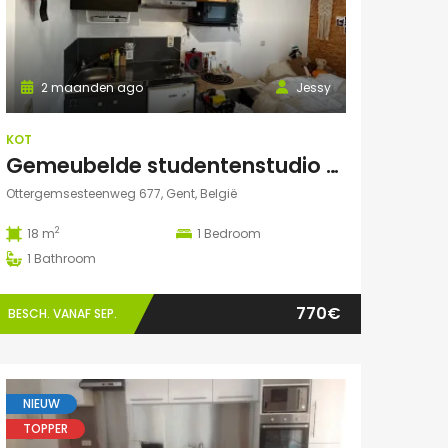
2 maanden ago
Jessy
KOT
Gemeubelde studentenstudio met privéparking op toplocatie nabij UZ Gent en UGent
Ottergemsesteenweg 677, Gent, België
2
18 m
1
Bedroom
1
Bathroom
770€
BESCH. VANAF SEP.
NIEUW
TOPPER