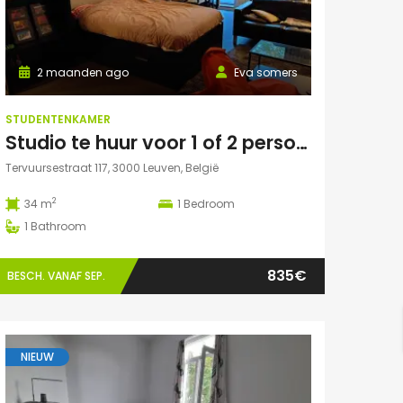
2 maanden ago
Eva somers
STUDENTENKAMER
Studio te huur voor 1 of 2 personen
Tervuursestraat 117, 3000 Leuven, België
2
34 m
1
Bedroom
1
Bathroom
835€
BESCH. VANAF SEP.
NIEUW