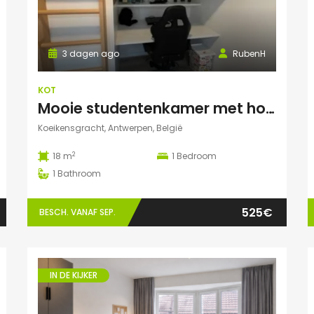
3 dagen ago
RubenH
KOT
Mooie studentenkamer met hoogslaper en grote gemeenschappelijke ruimte/terras in Campus Eilandje
Koeikensgracht, Antwerpen, België
2
18 m
1
Bedroom
1
Bathroom
525€
BESCH. VANAF SEP.
IN DE KIJKER