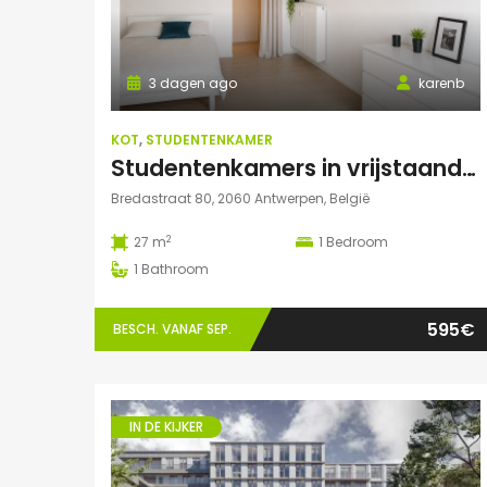
3 dagen ago
karenb
KOT
,
STUDENTENKAMER
Studentenkamers in vrijstaand pand ‘De Drie Snellen’.
Bredastraat 80, 2060 Antwerpen, België
2
27 m
1
Bedroom
1
Bathroom
595€
BESCH. VANAF SEP.
IN DE KIJKER