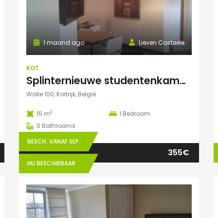
1 maand ago
Lieven Casteele
KOT
Splinternieuwe studentenkamer te huur in authentiek herenhuis
Walle 100, Kortrijk, België
2
15 m
1
Bedroom
0
Bathrooms
BESCH. VANAF SEP.
355€
NU BESCHIKBAAR