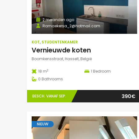
2 maanden ago
Ramaekersa_2@hotmail.com
KOT
,
STUDENTENKAMER
Vernieuwde koten
Boomkensstraat, Hasselt, België
2
18 m
1
Bedroom
0
Bathrooms
390€
BESCH. VANAF SEP.
NIEUW