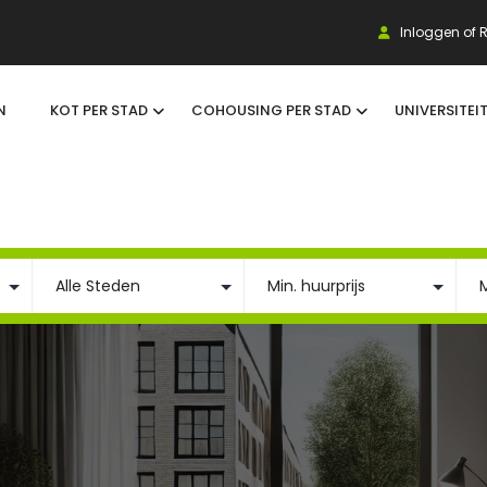
Inloggen of R
N
KOT PER STAD
COHOUSING PER STAD
UNIVERSITEI