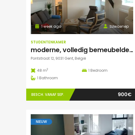
1 week ago
bzwaenep
STUDENTENKAMER
moderne, volledig bemeubelde loft
Pontstraat 12, 9031 Gent, België
2
48 m
1
Bedroom
1
Bathroom
900€
BESCH. VANAF SEP.
NIEUW