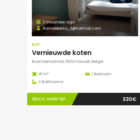
2 maanden ago
Ramaekersa_2@hotmail.com
KOT
Vernieuwde koten
Boomkensstraat, 3500 Hasselt, België
2
16 m
1
Bedroom
0
Bathrooms
330€
BESCH. VANAF SEP.