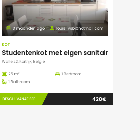
3 maanden ago
louis_vsb@hotmail.com
KOT
Studentenkot met eigen sanitair
Walle 22, Kortrijk, België
2
25 m
1
Bedroom
1
Bathroom
420€
BESCH. VANAF SEP.