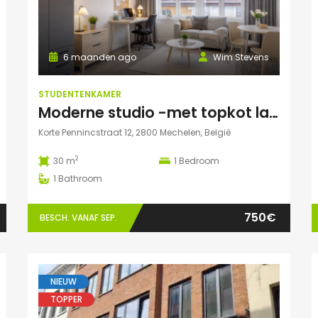
6 maanden ago
Wim Stevens
STUDENTENKAMER
Moderne studio -met topkot label- te huur gelegen in hartje Mechelen
Korte Pennincstraat 12, 2800 Mechelen, België
2
30 m
1
Bedroom
1
Bathroom
750€
BESCH. VANAF SEP.
NIEUW
TOPPER