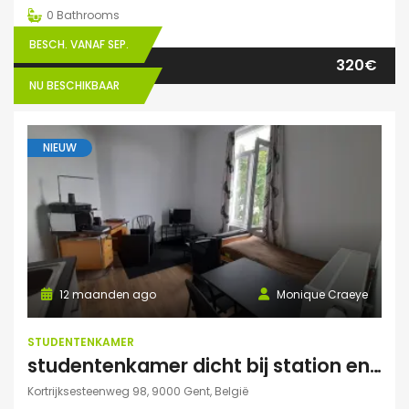
0
Bathrooms
BESCH. VANAF SEP.
320€
NU BESCHIKBAAR
NIEUW
12 maanden ago
Monique Craeye
STUDENTENKAMER
studentenkamer dicht bij station en Citadelpark centraal gelegen
Kortrijksesteenweg 98, 9000 Gent, België