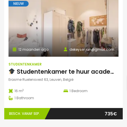
NIEUW
12 maanden ago
dekeyser.jan@gmail.com
STUDENTENKAMER
Studentenkamer te huur academiejaar 2025-2026 – Ruelensvest 63, Leuven (Naamsepoort)
Erasme Ruelensvest 63, Leuven, België
2
16 m
1
Bedroom
1
Bathroom
735€
BESCH. VANAF SEP.