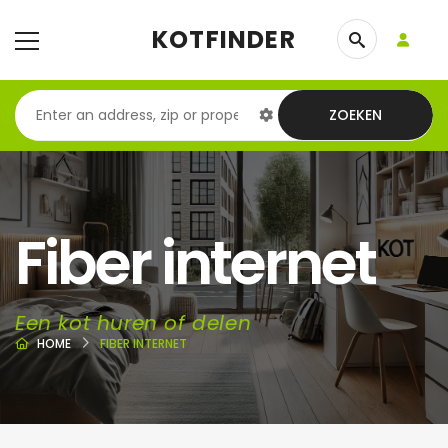
KOTFINDER
ZOEKEN
Fiber internet
Een kot huren of delen
HOME
FIBER INTERNET