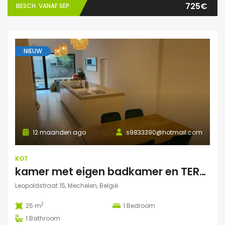
725€
BESCH. VANAF SEP.
NIEUW
12 maanden ago
s9833390@hotmail.com
KOT
kamer met eigen badkamer en TERRAS
Leopoldstraat 15, Mechelen, België
2
25 m
1
Bedroom
1
Bathroom