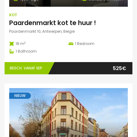
KOT
Paardenmarkt kot te huur !
Paardenmarkt 10, Antwerpen, België
2
18 m
1
Bedroom
1
Bathroom
525€
BESCH. VANAF SEP.
NIEUW