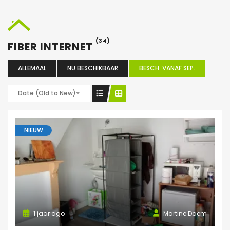
(34)
FIBER INTERNET
ALLEMAAL
NU BESCHIKBAAR
BESCH. VANAF SEP.
Date (Old to New)
NIEUW
1 jaar ago
Martine Daem