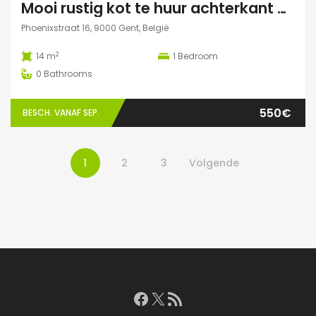
Mooi rustig kot te huur achterkant gebouw
Phoenixstraat 16, 9000 Gent, België
2
14 m
1
Bedroom
0
Bathrooms
550€
BESCH. VANAF SEP.
1
2
3
Volgende
Facebook
X
RSS feed