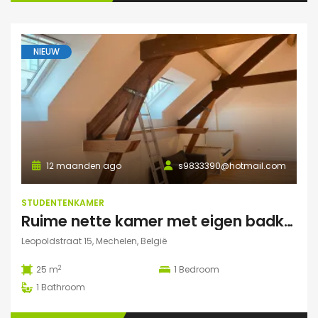
NIEUW
12 maanden ago
s9833390@hotmail.com
STUDENTENKAMER
Ruime nette kamer met eigen badkamer en veel lichtinval
Leopoldstraat 15, Mechelen, België
2
25 m
1
Bedroom
1
Bathroom