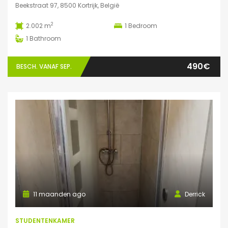
Beekstraat 97, 8500 Kortrijk, België
2
2.002 m
1
Bedroom
1
Bathroom
490€
BESCH. VANAF SEP.
11 maanden ago
Derrick
STUDENTENKAMER