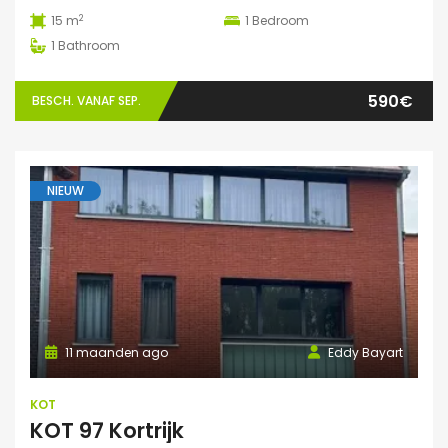
2
15 m
1
Bedroom
1
Bathroom
590€
BESCH. VANAF SEP.
NIEUW
11 maanden ago
Eddy Bayart
KOT
KOT 97 Kortrijk