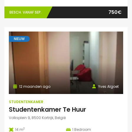
750€
BESCH. VANAF SEP.
NIEUW
12 maanden ago
Yves Algoet
STUDENTENKAMER
Studentenkamer Te Huur
Volksplein 9, 8500 Kortrijk, België
2
14 m
1
Bedroom