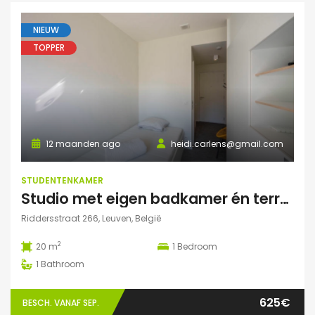
NIEUW
TOPPER
12 maanden ago
heidi.carlens@gmail.com
STUDENTENKAMER
Studio met eigen badkamer én terrasje
Riddersstraat 266, Leuven, België
2
20 m
1
Bedroom
1
Bathroom
625€
BESCH. VANAF SEP.