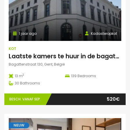
1 jaar ago
Kadasteropkot
KOT
Laatste kamers te huur in de bagattenstraat 130
Bagattenstraat 130, Gent, België
2
13 m
139
Bedrooms
30
Bathrooms
520€
BESCH. VANAF SEP.
NIEUW