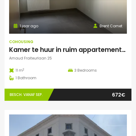
1 jaar ago
Brent Cornet
COHOUSING
Kamer te huur in ruim appartement (Elsene)
Arnaud Fraiteurlaan 25
2
11 m
3
Bedrooms
1
Bathroom
672€
BESCH. VANAF SEP.