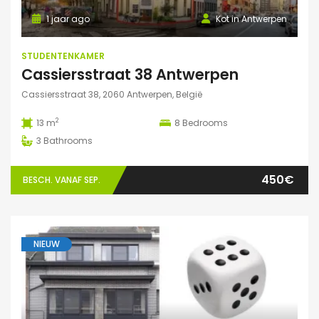
1 jaar ago
Kot in Antwerpen
STUDENTENKAMER
Cassiersstraat 38 Antwerpen
Cassiersstraat 38, 2060 Antwerpen, België
2
13 m
8
Bedrooms
3
Bathrooms
450€
BESCH. VANAF SEP.
NIEUW