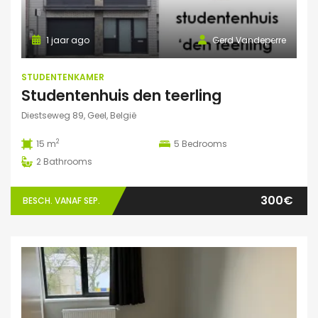
1 jaar ago
Gerd Vandeperre
STUDENTENKAMER
Studentenhuis den teerling
Diestseweg 89, Geel, België
2
15 m
5
Bedrooms
2
Bathrooms
300€
BESCH. VANAF SEP.