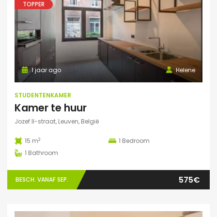
TOPPER
1 jaar ago
Helene
STUDENTENKAMER
Kamer te huur
Jozef II-straat, Leuven, België
2
15 m
1
Bedroom
1
Bathroom
575€
BESCH. VANAF SEP.