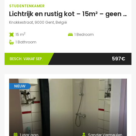
STUDENTENKAMER
Lichtrijk en rustig kot – 15m² – geen domicilie
Knokkestraat, 9000 Gent, België
2
15 m
1
Bedroom
1
Bathroom
597€
BESCH. VANAF SEP.
NIEUW
1 jaar ago
Sander Vermeulen